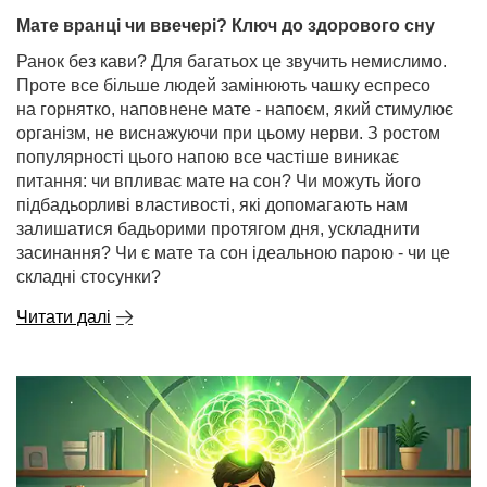
Мате вранці чи ввечері? Ключ до здорового сну
Ранок без кави? Для багатьох це звучить немислимо.
Проте все більше людей замінюють чашку еспресо
на горнятко, наповнене мате - напоєм, який стимулює
організм, не виснажуючи при цьому нерви. З ростом
популярності цього напою все частіше виникає
питання: чи впливає мате на сон? Чи можуть його
підбадьорливі властивості, які допомагають нам
залишатися бадьорими протягом дня, ускладнити
засинання? Чи є мате та сон ідеальною парою - чи це
складні стосунки?
Читати далі