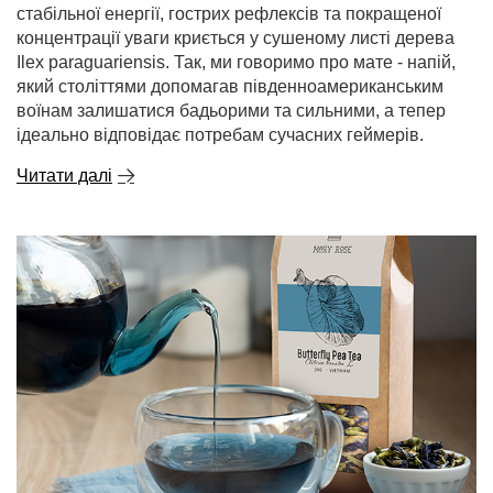
стабільної енергії, гострих рефлексів та покращеної
концентрації уваги криється у сушеному листі дерева
Ilex paraguariensis. Так, ми говоримо про мате - напій,
який століттями допомагав південноамериканським
воїнам залишатися бадьорими та сильними, а тепер
ідеально відповідає потребам сучасних геймерів.
Читати далі