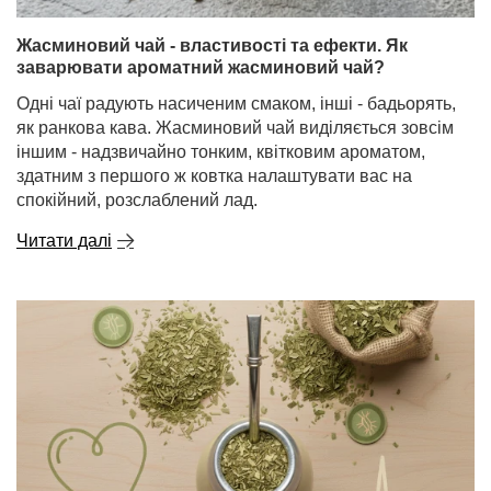
Жасминовий чай - властивості та ефекти. Як
заварювати ароматний жасминовий чай?
Одні чаї радують насиченим смаком, інші - бадьорять,
як ранкова кава. Жасминовий чай виділяється зовсім
іншим - надзвичайно тонким, квітковим ароматом,
здатним з першого ж ковтка налаштувати вас на
спокійний, розслаблений лад.
Читати далі