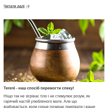
Читати далі
Tereré - наш спосіб перемогти спеку!
Ніщо так не зігріває тіло і не стимулює розум, як
гарячий настій улюбленого мате. Але що
відбувається, коли сонце починає припікати і ваше