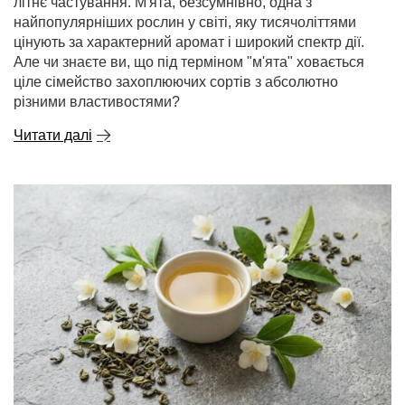
літнє частування. М'ята, безсумнівно, одна з
найпопулярніших рослин у світі, яку тисячоліттями
цінують за характерний аромат і широкий спектр дії.
Але чи знаєте ви, що під терміном "м'ята" ховається
ціле сімейство захоплюючих сортів з абсолютно
різними властивостями?
Читати далі