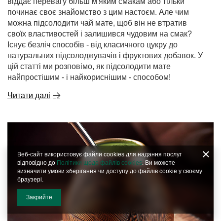
віддає перевагу більш м'яким смакам або тільки
починає своє знайомство з цим настоєм. Але чим
можна підсолодити чай мате, щоб він не втратив
своїх властивостей і залишився чудовим на смак?
Існує безліч способів - від класичного цукру до
натуральних підсолоджувачів і фруктових добавок. У
цій статті ми розповімо, як підсолодити мате
найпростішим - і найкориснішим - способом!
Читати далі
Веб-сайт використовує файли cookies для надання послуг
відповідно до
Політики щодо файлів cookies
. Ви можете
визначити умови зберігання чи доступу до файлів cookie у своєму
браузері.
Закрийте