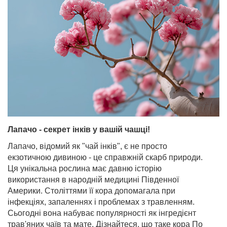
Лапачо - секрет інків у вашій чашці!
Лапачо, відомий як "чай інків", є не просто
екзотичною дивиною - це справжній скарб природи.
Ця унікальна рослина має давню історію
використання в народній медицині Південної
Америки. Століттями її кора допомагала при
інфекціях, запаленнях і проблемах з травленням.
Сьогодні вона набуває популярності як інгредієнт
трав'яних чаїв та мате. Дізнайтеся, що таке кора По