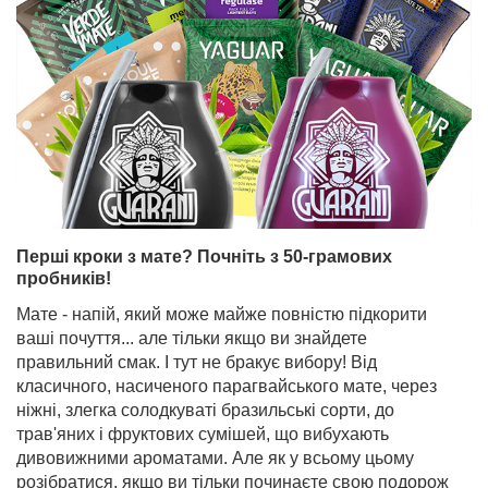
Перші кроки з мате? Почніть з 50-грамових
пробників!
Мате - напій, який може майже повністю підкорити
ваші почуття... але тільки якщо ви знайдете
правильний смак. І тут не бракує вибору! Від
класичного, насиченого парагвайського мате, через
ніжні, злегка солодкуваті бразильські сорти, до
трав'яних і фруктових сумішей, що вибухають
дивовижними ароматами. Але як у всьому цьому
розібратися, якщо ви тільки починаєте свою подорож