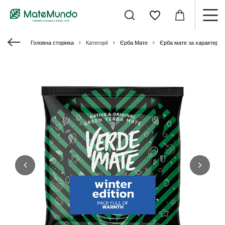
Головна сторінка
Категорії
Єрба Мате
Єрба мате за характери