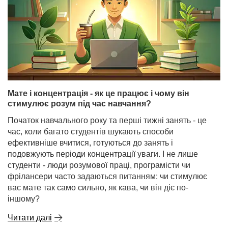
Мате і концентрація - як це працює і чому він
стимулює розум під час навчання?
Початок навчального року та перші тижні занять - це
час, коли багато студентів шукають способи
ефективніше вчитися, готуються до занять і
подовжують періоди концентрації уваги. І не лише
студенти - люди розумової праці, програмісти чи
фрілансери часто задаються питанням: чи стимулює
вас мате так само сильно, як кава, чи він діє по-
іншому?
Читати далі