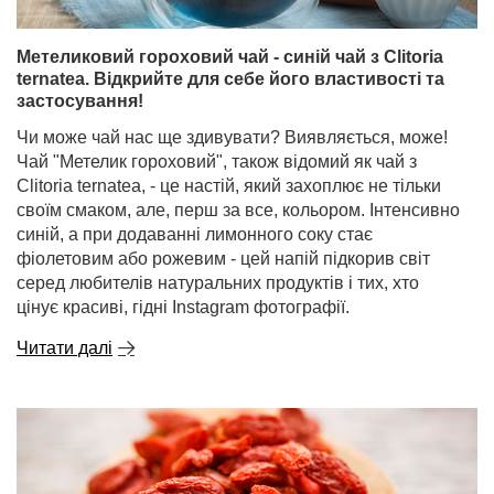
Метеликовий гороховий чай - синій чай з Clitoria
ternatea. Відкрийте для себе його властивості та
застосування!
Чи може чай нас ще здивувати? Виявляється, може!
Чай "Метелик гороховий", також відомий як чай з
Clitoria ternatea, - це настій, який захоплює не тільки
своїм смаком, але, перш за все, кольором. Інтенсивно
синій, а при додаванні лимонного соку стає
фіолетовим або рожевим - цей напій підкорив світ
серед любителів натуральних продуктів і тих, хто
цінує красиві, гідні Instagram фотографії.
Читати далі