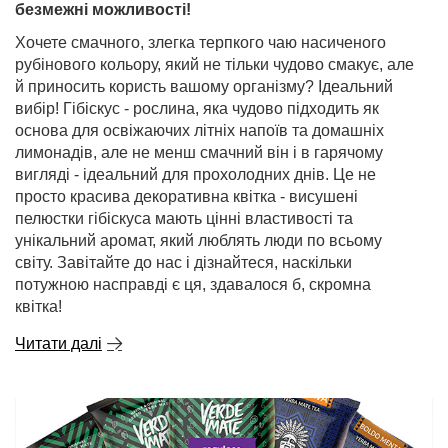
безмежні можливості!
Хочете смачного, злегка терпкого чаю насиченого
рубінового кольору, який не тільки чудово смакує, але
й приносить користь вашому організму? Ідеальний
вибір! Гібіскус - рослина, яка чудово підходить як
основа для освіжаючих літніх напоїв та домашніх
лимонадів, але не менш смачний він і в гарячому
вигляді - ідеальний для прохолодних днів. Це не
просто красива декоративна квітка - висушені
пелюстки гібіскуса мають цінні властивості та
унікальний аромат, який люблять люди по всьому
світу. Завітайте до нас і дізнайтеся, наскільки
потужною насправді є ця, здавалося б, скромна
квітка!
Читати далі