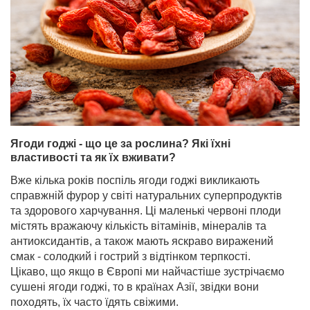
Ягоди годжі - що це за рослина? Які їхні
властивості та як їх вживати?
Вже кілька років поспіль ягоди годжі викликають
справжній фурор у світі натуральних суперпродуктів
та здорового харчування. Ці маленькі червоні плоди
містять вражаючу кількість вітамінів, мінералів та
антиоксидантів, а також мають яскраво виражений
смак - солодкий і гострий з відтінком терпкості.
Цікаво, що якщо в Європі ми найчастіше зустрічаємо
сушені ягоди годжі, то в країнах Азії, звідки вони
походять, їх часто їдять свіжими.