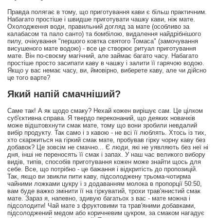
Правда полягає в тому, що приготування кави є більш практичним.
Набагато простіше і швидше приготувати чашку кави, ніж мате.
Охолодження води, правильний догляд за мате (особливо за
калабасом та пало санто) та бомбілою, видалення найдрібнішого
пилу, очікування "першого ковтка святого Томаса" (замочування
висушеного мате водою) - все це створює ритуал приготування
мате. Він по-своєму магічний, але займає багато часу. Набагато
простіше просто засипати каву в чашку і залити її гарячою водою.
Якщо у вас немає часу, ви, ймовірно, виберете каву, але чи дійсно
це того варте?
Який напій смачніший?
Саме так! А як щодо смаку? Нехай кожен вирішує сам. Це цілком
суб'єктивна справа. Я твердо переконаний, що деяких новачків
може відштовхнути смак мате, тому що вони зробили невдалий
вибір продукту. Так само і з кавою - не всі її люблять. Хтось із тих,
хто скаржиться на гіркий смак мате, пробував гірку чорну каву без
добавок? Це зовсім не смачно... Є люди, які не уявляють без неї ні
дня, інші не переносять її смак і запах. У наш час великого вибору
видів, типів, способів приготування кожен може знайти щось для
себе. Все, що потрібно - це бажання і відкритість до пропозицій.
Так, якщо ви звикли пити каву, підсолоджену трьома-чотирма
чайними ложками цукру і з додаванням молока в пропорції 50:50,
вам буде важко змінити її на гіркуватий, трохи трав'янистий смак
мате. Зараз я, напевно, здивую багатьох з вас - мате можна і
підсолодити! Чай мате з фруктовими та трав'яними добавками,
підсолоджений медом або коричневим цукром, за смаком нагадує