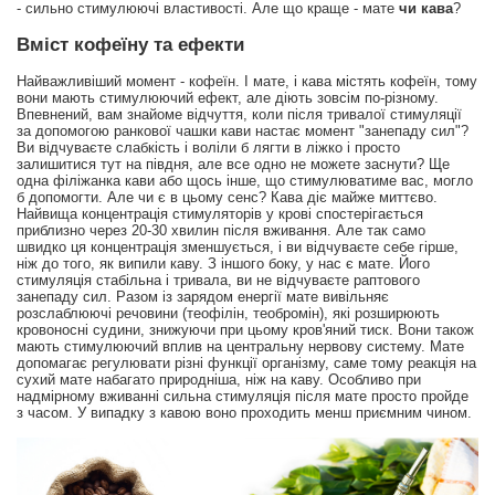
- сильно стимулюючі властивості. Але що краще - мате
чи кава
?
Вміст кофеїну та ефекти
Найважливіший момент - кофеїн. І мате, і кава містять кофеїн, тому
вони мають стимулюючий ефект, але діють зовсім по-різному.
Впевнений, вам знайоме відчуття, коли після тривалої стимуляції
за допомогою ранкової чашки кави настає момент "занепаду сил"?
Ви відчуваєте слабкість і воліли б лягти в ліжко і просто
залишитися тут на півдня, але все одно не можете заснути? Ще
одна філіжанка кави або щось інше, що стимулюватиме вас, могло
б допомогти. Але чи є в цьому сенс? Кава діє майже миттєво.
Найвища концентрація стимуляторів у крові спостерігається
приблизно через 20-30 хвилин після вживання. Але так само
швидко ця концентрація зменшується, і ви відчуваєте себе гірше,
ніж до того, як випили каву. З іншого боку, у нас є мате. Його
стимуляція стабільна і тривала, ви не відчуваєте раптового
занепаду сил. Разом із зарядом енергії мате вивільняє
розслаблюючі речовини (теофілін, теобромін), які розширюють
кровоносні судини, знижуючи при цьому кров'яний тиск. Вони також
мають стимулюючий вплив на центральну нервову систему. Мате
допомагає регулювати різні функції організму, саме тому реакція на
сухий мате набагато природніша, ніж на каву. Особливо при
надмірному вживанні сильна стимуляція після мате просто пройде
з часом. У випадку з кавою воно проходить менш приємним чином.