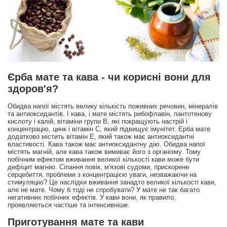
Єрба мате та кава - чи корисні вони для
здоров'я?
Обидва напої містять велику кількість поживних речовин, мінералів
та антиоксидантів. І кава, і мате містять рибофлавін, пантотенову
кислоту і калій, вітаміни групи В, які покращують настрій і
концентрацію, цинк і вітамін С, який підвищує імунітет. Єрба мате
додатково містить вітамін Е, який також має антиоксидантні
властивості. Кава також має антиоксидантну дію. Обидва напої
містять магній, але кава також вимиває його з організму. Тому
побічним ефектом вживання великої кількості кави може бути
дефіцит магнію. Сіпання повік, м'язові судоми, прискорене
серцебиття, проблеми з концентрацією уваги, незважаючи на
стимуляцію? Це наслідки вживання занадто великої кількості кави,
але не мате. Чому б тоді не спробувати? У мате не так багато
негативних побічних ефектів. У кави вони, як правило,
проявляються частіше та інтенсивніше.
Приготування мате та кави