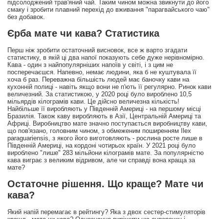
підсолоджений трав'яний чай. Таким чином можна звикнути до його
смаку і зробити плавний перехід до вживання "парагвайського чаю"
без добавок.
Єрба мате чи кава? Статистика
Перш ніж зробити остаточний висновок, все ж варто згадати
статистику, в якій ці два напої показують себе дуже нерівномірно.
Кава - один з найпопулярніших напоїв у світі, і з цим не
посперечаєшся. Напевно, немає людини, яка б не куштувала її
хоча б раз. Переважна більшість людей має баночку кави на
кухонній полиці - навіть якщо вони не п'ють її регулярно. Ринок кави
величезний. За статистикою, у 2020 році було вироблено 10,5
мільярдів кілограмів кави. Це дійсно величезна кількість!
Найбільше її виробляють у Південній Америці - на першому місці
Бразилія. Також каву виробляють в Азії, Центральній Америці та
Африці. Виробництво мате значно поступається виробництву кави,
що пов'язано, головним чином, з обмеженим поширенням Ilex
paraguariensis, з якого його виготовляють - рослина росте лише в
Південній Америці, на кордоні чотирьох країн. У 2021 році було
вироблено "лише" 283 мільйони кілограмів мате. За популярністю
кава виграє з великим відривом, але чи справді вона краща за
мате?
Остаточне рішення. Що краще? Мате чи
кава?
Який напій перемагає в рейтингу? Яка з двох сестер-стимуляторів