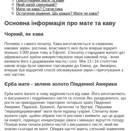
Приготування мате та кави
Який напій смачніший?
Мате чи кава? Статистика
Остаточне рішення. Що краще? Мате чи кава?
Основна інформація про мате та каву
Чорний, як кава
Почнемо з самого початку. Кава виготовляється зі смажених
кавових зерен, рослини, властивості якої були вперше відкриті
близько 3 000 років тому в Ефіопії. Спочатку стародавні жителі цієї
африканської країни використовували лише кавовий плід - вони
вживали його з додаванням масла і солі. Між 13 і 14 століттям
кавові ягоди були завезені торговцями до Ємену, де, ймовірно,
вперше був відкритий спосіб обсмажування зерен і приготування з
них настою.
Єрба мате - зелене золото Південної Америки
Єрба мате багато в чому відрізняється від кави. Його виготовляють
із висушеного і подрібненого листя та гілочок
Ilex paraguariensis
, що
росте на прикордонних територіях чотирьох країн Південної
Америки: Парагваї, Бразилії, Аргентині та Уругваї. Першими
"першовідкривачами" мате були індіанці гуарані. Спочатку вони
жували сире, щойно зібране листя рослини і виявили, що це додає
їм енергії, підвищує концентрацію уваги і зменшує відчуття голоду.
Пізніше вони почали робити настій з висушеного листя, який ми
знаємо сьогодні як мате. Обидва настої мають спільний знаменник