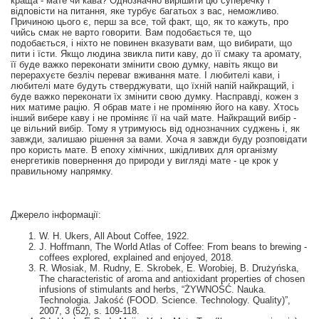
краща - мате чи кава? Однозначно вирішити цю суперечку і
відповісти на питання, яке турбує багатьох з вас, неможливо.
Причиною цього є, перш за все, той факт, що, як то кажуть, про
чийсь смак не варто говорити. Вам подобається те, що
подобається, і ніхто не повинен вказувати вам, що вибирати, що
пити і їсти. Якщо людина звикла пити каву, до її смаку та аромату,
її буде важко переконати змінити свою думку, навіть якщо ви
перерахуєте безліч переваг вживання мате. І любителі кави, і
любителі мате будуть стверджувати, що їхній напій найкращий, і
буде важко переконати їх змінити свою думку. Насправді, кожен з
них матиме рацію. Я обрав мате і не проміняю його на каву. Хтось
інший вибере каву і не проміняє її на чай мате. Найкращий вибір -
це вільний вибір. Тому я утримуюсь від однозначних суджень і, як
завжди, залишаю рішення за вами. Хоча я завжди буду розповідати
про користь мате. В епоху хімічних, шкідливих для організму
енергетиків повернення до природи у вигляді мате - це крок у
правильному напрямку.
Джерело інформації:
W. H. Ukers, All About Coffee, 1922.
J. Hoffmann, The World Atlas of Coffee: From beans to brewing -
coffees explored, explained and enjoyed, 2018.
R. Włosiak, M. Rudny, E. Skrobek, E. Worobiej, B. Drużyńska,
The characteristic of aroma and antioxidant properties of chosen
infusions of stimulants and herbs, “ŻYWNOŚĆ. Nauka.
Technologia. Jakość (FOOD. Science. Technology. Quality)”,
2007, 3 (52), s. 109-118.