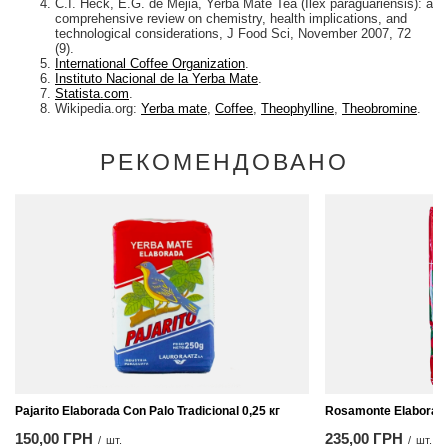
C.I. Heck, E.G. de Mejia, Yerba Mate Tea (Ilex paraguariensis): a
comprehensive review on chemistry, health implications, and
technological considerations, J Food Sci, November 2007, 72
(9).
International Coffee Organization
.
Instituto Nacional de la Yerba Mate
.
Statista.com
.
Wikipedia.org:
Yerba mate
,
Coffee
,
Theophylline
,
Theobromine
.
РЕКОМЕНДОВАНО
Pajarito Elaborada Con Palo Tradicional 0,25 кг
Rosamonte Elaborada 
150,00 ГРН
235,00 ГРН
/
шт.
/
шт.