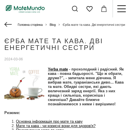
Головна сторінка
Blog
Єрба мате та кава. Дві енергетичні сестри
ЄРБА МАТЕ ТА КАВА. ДВІ
ЕНЕРГЕТИЧНІ СЕСТРИ
2024-03-06
Yerba mate
- прохолодний і радісний. Як
кава - повна бадьорості. "Що ж обрати,
друже?", - запитала мене дівчина. Я
вибрав мате, гуараніанське диво... Кава
та мате. Обидві сестри, які дають
величезний заряд енергії. Яка з них
краща і сильніша, корисніша і
смачніша? Давайте ближче
познайомимося з ними і вирішимо!
Резюме:
Основна інформація про мате та каву
Мате та кава - чи корисні вони для здоров'я?