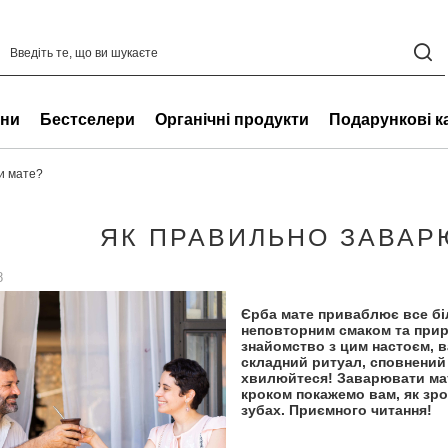
ни
Бестселери
Органічні продукти
Подарункові к
и мате?
ЯК ПРАВИЛЬНО ЗАВАР
8
Єрба мате приваблює все бі
неповторним смаком та прир
знайомство з цим настоєм, в
складний ритуал, сповнений
хвилюйтеся! Заварювати мате
кроком покажемо вам, як зро
зубах. Приємного читання!