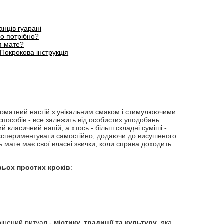
анців гуарані
о потрібно?
я мате?
Покрокова інструкція
роматний настій з унікальним смаком і стимулюючими
способів - все залежить від особистих уподобань.
ий класичний напій, а хтось - більш складні суміші -
експериментувати самостійно, додаючи до висушеного
ь мате має свої власні звички, коли справа доходить
рьох простих кроків
:
орінений ритуал -
містику, традиції та культуру
, яка