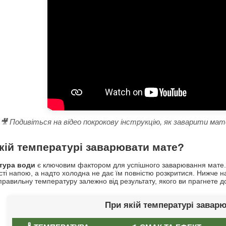
🎥 Подивіться на відео покрокову інструкцію, як заварити ма
кій температурі заварювати мате?
тура води
є ключовим фактором для успішного заварювання мате. З
сті напою, а надто холодна не дає їм повністю розкритися. Нижче
правильну температуру залежно від результату, якого ви прагнете д
При якій температурі завар