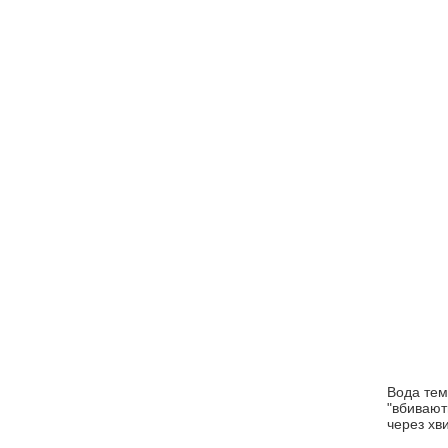
Вода те
"вбивают
через хви