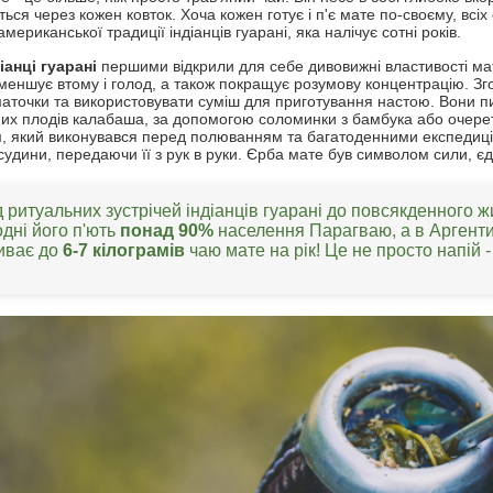
ься через кожен ковток. Хоча кожен готує і п'є мате по-своєму, всіх 
мериканської традиції індіанців гуарані, яка налічує сотні років.
іанці гуарані
першими відкрили для себе дивовижні властивості ма
 зменшує втому і голод, а також покращує розумову концентрацію. З
маточки та використовувати суміш для приготування настою. Вони пи
их плодів калабаша, за допомогою соломинки з бамбука або очерет
, який виконувався перед полюванням та багатоденними експедиціям
судини, передаючи її з рук в руки. Єрба мате був символом сили, єд
д ритуальних зустрічей індіанців гуарані до повсякденного 
дні його п'ють
понад 90%
населення Парагваю, а в Аргент
иває до
6-7 кілограмів
чаю мате на рік! Це не просто напій -