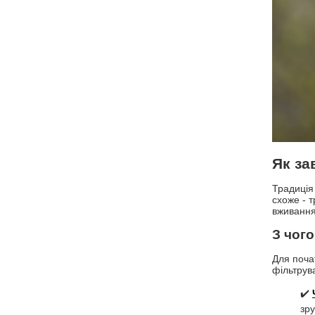
Як за
Традиція
схоже - 
вживанн
З чого
Для поча
фільтрув
✔️
зру