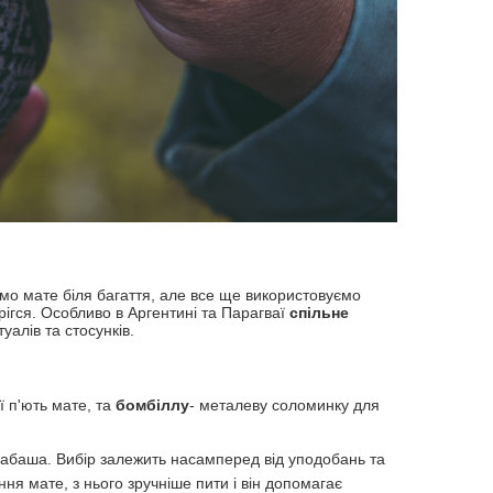
ємо мате біля багаття, але все ще використовуємо
рігся. Особливо в Аргентині та Парагваї
спільне
алів та стосунків.
ої п'ють мате, та
бомбіллу
- металеву соломинку для
лабаша. Вибір залежить насамперед від уподобань та
ня мате, з нього зручніше пити і він допомагає