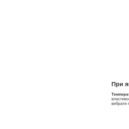
При я
Темпера
властиво
вибрати 