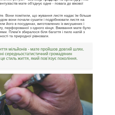
ентузіастів мате об'єднує одне - повага до вікової
те. Вони помітили, що жування листя надає їм більше
годом вони почали сушити і подрібнювати листя на
ли його в посудинах, виготовлених із висушених і
у, перфорованої з одного кінця. Вживання мате було
и. Плем'я збиралося біля багаття і пило напій з
ності та природної рівноваги.
життя мільйонів - мате пройшов довгий шлях.
ині середньостатистичний громадянин
 це стиль життя, який пов'язує покоління.