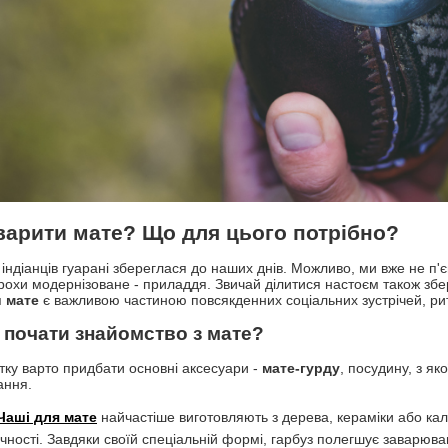
варити мате? Що для цього потрібно?
 індіанців гуарані збереглася до наших днів. Можливо, ми вже не п'
трохи модернізоване - приладдя. Звичай ділитися настоєм також збе
я
мате
є важливою частиною повсякденних соціальних зустрічей, риту
 почати знайомство з мате?
тку варто придбати основні аксесуари -
мате-гурду
, посудину, з як
ання.
Чаші для мате
найчастіше виготовляють з дерева, кераміки або ка
чності. Завдяки своїй спеціальній формі, гарбуз полегшує заварюван