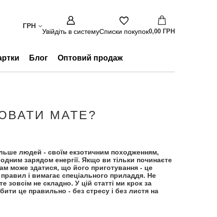
ГРН
Увійдіть в систему
Списки покупок
0,00 ГРН
артки
Блог
Оптовий продаж
ЮВАТИ МАТЕ?
льше людей - своїм екзотичним походженням,
одним зарядом енергії. Якщо ви тільки починаєте
ам може здатися, що його приготування - це
 правил і вимагає спеціального приладдя. Не
 зовсім не складно. У цій статті ми крок за
бити це правильно - без стресу і без листя на