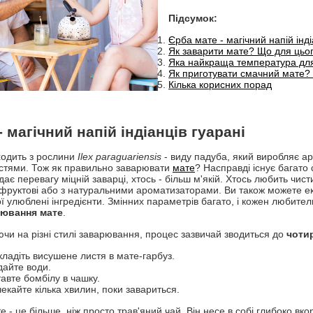
Підсумок:
Єрба мате - магічний напій інді
Як заварити мате? Що для цьог
Яка найкраща температура дл
Як приготувати смачний мате? 
Кілька корисних порад
- магічний напій індіанців гуарані
одить з рослини
Ilex paraguariensis
- виду падуба, який виробляє а
стями. Тож як правильно заварювати
мате
? Насправді існує багато 
дає перевагу міцній заварці, хтось - більш м'якій. Хтось любить чист
, фруктові або з натуральними ароматизаторами. Ви також можете 
ї улюблені інгредієнти. Змінних параметрів багато, і кожен любител
ювання мате
.
чи на різні стилі заварювання, процес зазвичай зводиться до
чоти
ладіть висушене листя в мате-гарбуз.
дайте води.
авте бомбілу в чашку.
екайте кілька хвилин, поки завариться.
 - це більше, ніж просто трав'яний чай. Він несе в собі глибоко вк