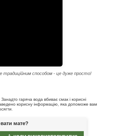
те традиційним способом - це дуже просто!
анадто гаряча вода вбиває смак і корисні
 наведено корисну інформацію, яка допоможе вам
осягти.
ювати мате?