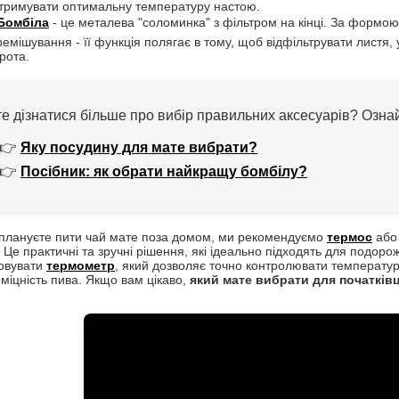
дтримувати оптимальну температуру настою.
Бомбіла
- це металева "соломинка" з фільтром на кінці. За формою
емішування - її функція полягає в тому, щоб відфільтрувати листя,
рота.
е дізнатися більше про вибір правильних аксесуарів? Озна
👉
Яку посудину для мате вибрати?
👉
Посібник: як обрати найкращу бомбілу?
плануєте пити чай мате поза домом, ми рекомендуємо
термос
аб
. Це практичні та зручні рішення, які ідеально підходять для подор
овувати
термометр
, який дозволяє точно контролювати температур
 міцність пива. Якщо вам цікаво,
який мате вибрати для початківц