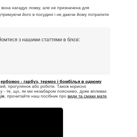
 вона нагадує ложку, але не призначена для
 утримуючи його в посудині і не даючи йому потрапити
йомтеся з нашими статтями в блозі:
о
ербомос - гарбуз, термос і бомбілья в одному
ожей, прогулянок або роботи. Також корисно
у - те, що, як ми незабаром пояснимо, дуже впливає
ів
, прочитайте наш посібник про
види та смаки мате
.