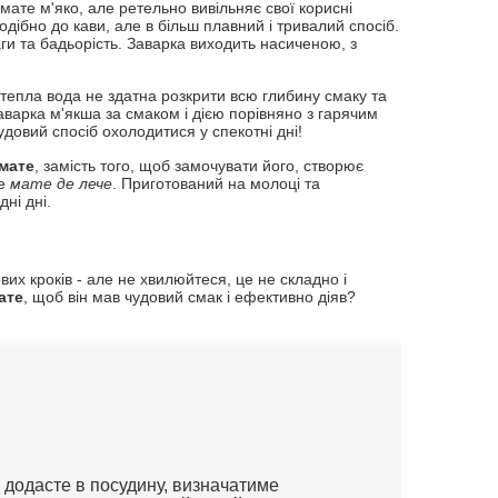
мате м'яко, але ретельно вивільняє свої корисні
дібно до кави, але в більш плавний і тривалий спосіб.
ги та бадьорість. Заварка виходить насиченою, з
 тепла вода не здатна розкрити всю глибину смаку та
аварка м'якша за смаком і дією порівняно з гарячим
удовий спосіб охолодитися у спекотні дні!
мате
, замість того, щоб замочувати його, створює
де
мате де лече
. Приготований на молоці та
ні дні.
их кроків - але не хвилюйтеся, це не складно і
ате
, щоб він мав чудовий смак і ефективно діяв?
и додасте в посудину, визначатиме