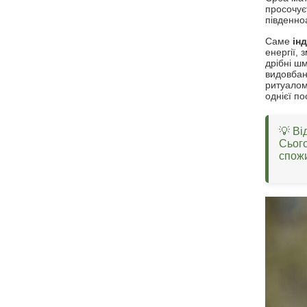
просочуєт
південноа
Саме
інд
енергії,
дрібні ш
видовбан
ритуалом
однієї по
💡 Ві
Сього
спож