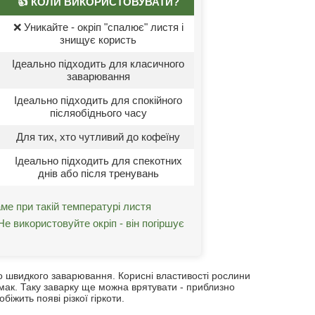
👍 КОЛИ ВИКОРИСТОВУВАТИ?
❌ Уникайте - окріп "спалює" листя і
знищує користь
Ідеально підходить для класичного
заварювання
Ідеально підходить для спокійного
післяобіднього часу
Для тих, хто чутливий до кофеїну
Ідеально підходить для спекотних
днів або після тренувань
аме при такій температурі листя
Не використовуйте окріп - він погіршує
о швидкого заварювання. Корисні властивості рослини
 смак. Таку заварку ще можна врятувати - приблизно
іжить появі різкої гіркоти.