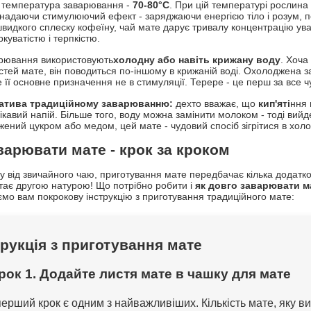
 температура заварювання -
70-80°C
. При цій температурі рослина 
 надаючи стимулюючий ефект - заряджаючи енергією тіло і розум, по
швидкого сплеску кофеїну, чай мате дарує тривалу концентрацію ува
ркуватістю і терпкістю.
рювання використовують
холодну або навіть крижану воду
. Хоча
стей мате, він поводиться по-іншому в крижаній воді. Охолоджена з
 її основне призначення не в стимуляції. Терере - це перш за все ч
атива традиційному заварюванню:
дехто вважає, що
кип'яті
ння
цікавий напій. Більше того, воду можна замінити молоком - тоді вий
ений цукром або медом, цей мате - чудовий спосіб зігрітися в холод
варювати мате - крок за кроком
ну від звичайного чаю, приготування мате передбачає кілька додатков
тає другою натурою! Що потрібно робити і
як довго заварювати м
мо вам покрокову інструкцію з приготування традиційного мате:
трукція з приготування мате
Крок 1. Додайте листя мате в чашку для мате
ерший крок є одним з найважливіших. Кількість мате, яку в