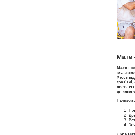
Мате 
Мате
пох
властиво
Хтось від
трав'яні
листя сво
до
завар
Незважаю
Пок
До
Вст
Зач
Єрба мате