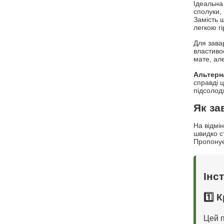
Ідеальна
сполуки,
Замість 
легкою гі
Для зава
властиво
мате, але
Альтерн
справді 
підсолодж
Як за
На відмі
швидко с
Пропонує
Інс
1️⃣ 
Цей п