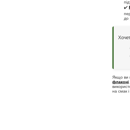
пі
✔️
пер
до 
Хочет
Якщо ви 
флаконі
використ
на смак і