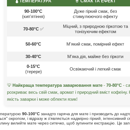
🌡️ ТЕМПЕРАТУРА
🥤 СМАК ТА ЕФЕКТ
90-100°C
Дуже гіркий смак, без
(кип'ятіння)
стимулюючого ефекту
Міцний, з природною гіркотою та
70-80°C
✅
тонізуючим ефектом
50-60°C
М'який смак, помірний ефект
30-40°C
М'яка дія, майже без гіркоти
0-15°C
Освіжаючий і легкий смак
(терере)
💡
Найкраща температура заварювання мате
-
70-80°C
- с
розкриває весь свій смак, аромат і природний вміст кофеїну. 
якість заварки і може обпекти язик!
мпературою
90-100°C
занадто гаряча для мате і призводить до надт
ься" окропом, і відразу ж з'являється надмірно гіркий, інтенсивний
лину вилийте мате через ситечко, щоб зупинити екстракцію. Це запоб