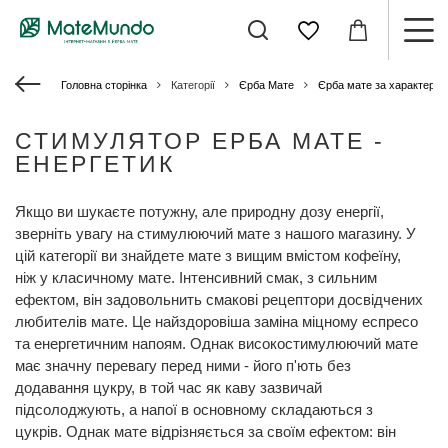
Головна сторінка
Категорії
Єрба Мате
Єрба мате за характери
СТИМУЛЯТОР ЕРБА МАТЕ -
ЕНЕРГЕТИК
Якщо ви шукаєте потужну, але природну дозу енергії,
зверніть увагу на стимулюючий мате з нашого магазину. У
цій категорії ви знайдете мате з вищим вмістом кофеїну,
ніж у класичному мате. Інтенсивний смак, з сильним
ефектом, він задовольнить смакові рецептори досвідчених
любителів мате. Це найздоровіша заміна міцному еспресо
та енергетичним напоям. Однак високостимулюючий мате
має значну перевагу перед ними - його п'ють без
додавання цукру, в той час як каву зазвичай
підсолоджують, а напої в основному складаються з
цукрів. Однак мате відрізняється за своїм ефектом: він