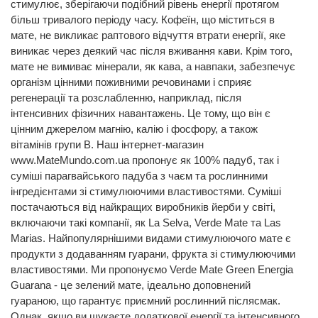
стимулює, зберігаючи подібний рівень енергії протягом
більш тривалого періоду часу. Кофеїн, що міститься в
мате, не викликає раптового відчуття втрати енергії, яке
виникає через деякий час після вживання кави. Крім того,
мате не вимиває мінерали, як кава, а навпаки, забезпечує
організм цінними поживними речовинами і сприяє
регенерації та розслабленню, наприклад, після
інтенсивних фізичних навантажень. Це тому, що він є
цінним джерелом магнію, калію і фосфору, а також
вітамінів групи В. Наш інтернет-магазин
www.MateMundo.com.ua пропонує як 100% падуб, так і
суміші парагвайського падуба з чаєм та рослинними
інгредієнтами зі стимулюючими властивостями. Суміші
постачаються від найкращих виробників йерби у світі,
включаючи такі компанії, як La Selva, Verde Mate та Las
Marias. Найпопулярнішими видами стимулюючого мате є
продукти з додаванням гуарани, фрукта зі стимулюючими
властивостями. Ми пропонуємо Verde Mate Green Energia
Guarana - це зелений мате, ідеально доповнений
гуараною, що гарантує приємний рослинний післясмак.
Однак, якщо ви шукаєте додаткової енергії та інтенсивного