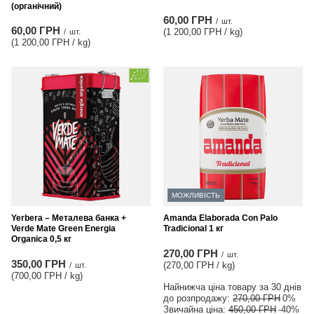
(органічний)
60,00 ГРН
/
шт.
60,00 ГРН
(1 200,00 ГРН / kg
)
/
шт.
(1 200,00 ГРН / kg
)
МОЖЛИВІСТЬ
Yerbera – Металева банка +
Amanda Elaborada Con Palo
Verde Mate Green Energia
Tradicional 1 кг
Organica 0,5 кг
270,00 ГРН
/
шт.
350,00 ГРН
(270,00 ГРН / kg
)
/
шт.
(700,00 ГРН / kg
)
Найнижча ціна товару за 30 днів
до розпродажу:
270,00 ГРН
0%
Звичайна ціна:
450,00 ГРН
-40%