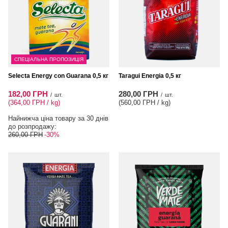
СПЕЦІАЛЬНА ПРОПОЗИЦІЯ
Selecta Energy con Guarana 0,5 кг
Taragui Energia 0,5 кг
182,00 ГРН
280,00 ГРН
/
шт.
/
шт.
(364,00 ГРН / kg
)
(560,00 ГРН / kg
)
Найнижча ціна товару за 30 днів
до розпродажу:
260,00 ГРН
-30%