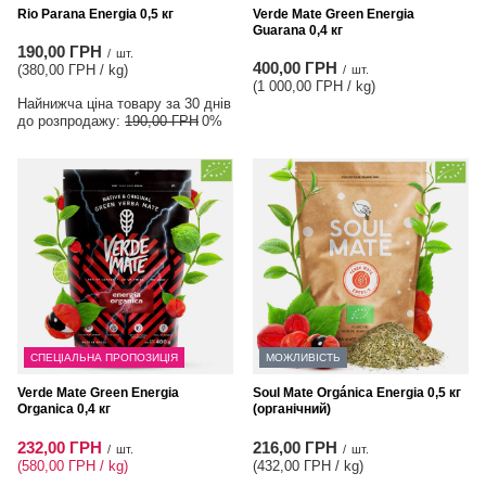
Rio Parana Energia 0,5 кг
Verde Mate Green Energia
Guarana 0,4 кг
190,00 ГРН
/
шт.
400,00 ГРН
(380,00 ГРН / kg
)
/
шт.
(1 000,00 ГРН / kg
)
Найнижча ціна товару за 30 днів
до розпродажу:
190,00 ГРН
0%
СПЕЦІАЛЬНА ПРОПОЗИЦІЯ
МОЖЛИВІСТЬ
Verde Mate Green Energia
Soul Mate Orgánica Energia 0,5 кг
Organica 0,4 кг
(органічний)
232,00 ГРН
216,00 ГРН
/
шт.
/
шт.
(580,00 ГРН / kg
)
(432,00 ГРН / kg
)