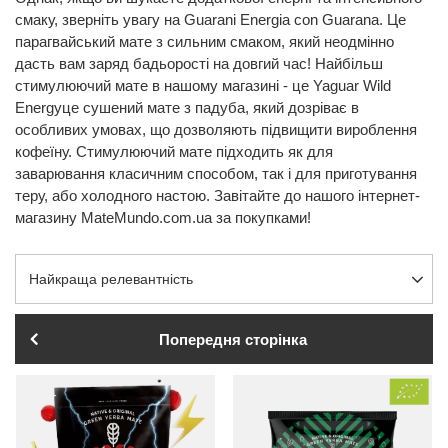
смаку, зверніть увагу на Guarani Energia con Guarana. Це
парагвайський мате з сильним смаком, який неодмінно
дасть вам заряд бадьорості на довгий час! Найбільш
стимулюючий мате в нашому магазині - це Yaguar Wild
Energyце сушений мате з падуба, який дозріває в
особливих умовах, що дозволяють підвищити вироблення
кофеїну. Стимулюючий мате підходить як для
заварювання класичним способом, так і для приготування
теру, або холодного настою. Завітайте до нашого інтернет-
магазину MateMundo.com.ua за покупками!
Змінити сортування
Найкраща релевантність
Попередня сторінка