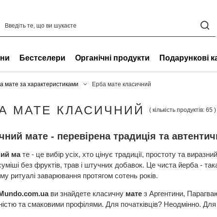
ни
Бестселери
Органічні продукти
Подарункові к
а мате за характеристиками
Ерба мате класичний
А МАТЕ КЛАСИЧНИЙ
( кількість продуктів:
65
)
чний мате - перевірена традиція та автенти
ий ма
те - це вибір усіх, хто цінує традиції, простоту та виразни
суміші без фруктів, трав і штучних добавок. Це чиста йерба - та
у ритуалі заварювання протягом сотень років.
Mundo.com.ua
ви знайдете класичну
мате
з Аргентини, Парагваю
ністю та смаковими профілями. Для початківців? Неодмінно. Для