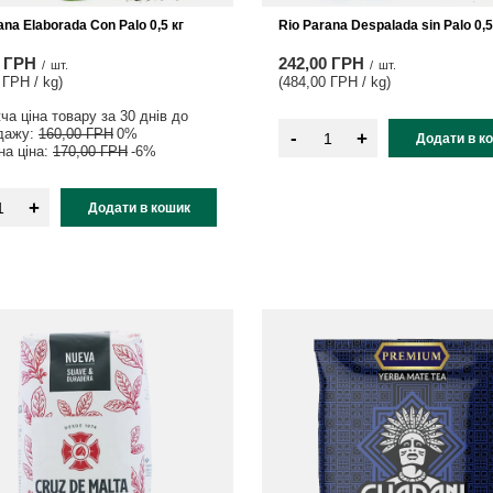
ana Elaborada Con Palo 0,5 кг
Rio Parana Despalada sin Palo 0,5
0 ГРН
242,00 ГРН
/
шт.
/
шт.
 ГРН / kg
)
(484,00 ГРН / kg
)
а ціна товару за 30 днів до
дажу:
160,00 ГРН
0%
-
+
Додати в к
на ціна:
170,00 ГРН
-6%
+
Додати в кошик