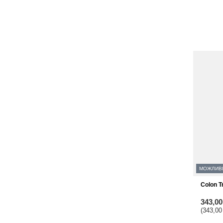
МОЖЛИВ
Colon T
343,0
(343,00