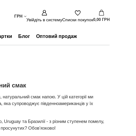
ГРН
Увійдіть в систему
Списки покупок
0,00 ГРН
артки
Блог
Оптовий продаж
чний смак
й, натуральний смак напою. У цій категорії ми
ка, яка супроводжує південноамериканців у їх
, Uruguay та Бразилії - з різним ступенем помелу,
 просунутих? Обов'язково!