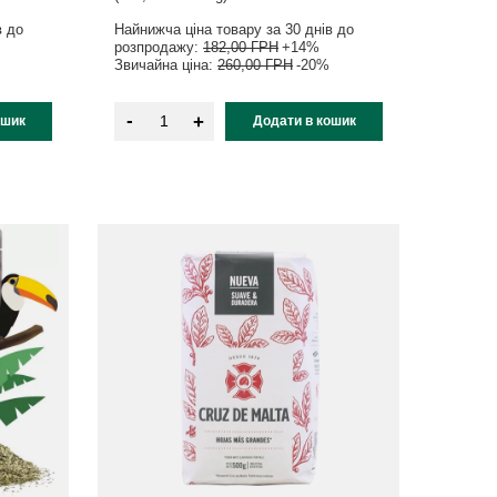
в до
Найнижча ціна товару за 30 днів до
розпродажу:
182,00 ГРН
+14%
Звичайна ціна:
260,00 ГРН
-20%
-
+
ошик
Додати в кошик