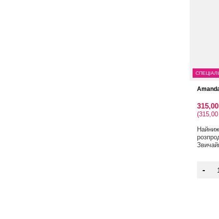
СПЕЦІАЛ
Amanda 
315,0
(315,00
Найнижч
розпро
Звичай
-