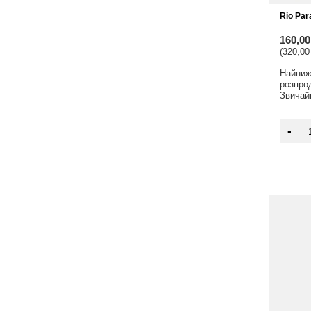
Rio Par
160,0
(320,00
Найнижч
розпро
Звичай
-