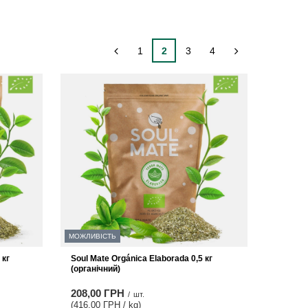
1
2
3
4
МОЖЛИВІСТЬ
 кг
Soul Mate Orgánica Elaborada 0,5 кг
(органічний)
208,00 ГРН
/
шт.
(416,00 ГРН / kg
)