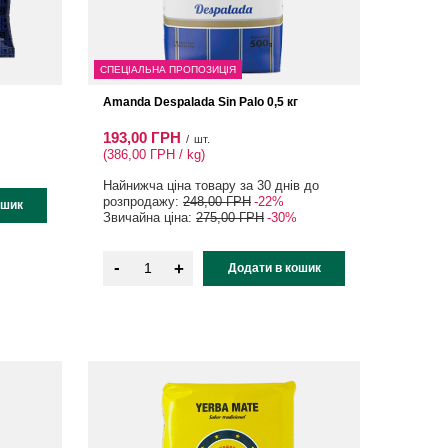
СПЕЦІАЛЬНА ПРОПОЗИЦІЯ
Amanda Despalada Sin Palo 0,5 кг
193,00 ГРН
/
шт.
(386,00 ГРН / kg
)
Найнижча ціна товару за 30 днів до
розпродажу:
248,00 ГРН
-22%
ошик
Звичайна ціна:
275,00 ГРН
-30%
-
+
Додати в кошик