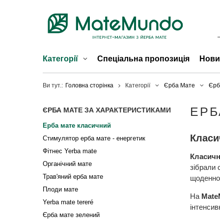
Категорії
Спеціальна пропозиція
Нови
Ви тут.:
Головна сторінка
Категорії
Єрба Мате
Єрб
ЕРБ
ЄРБА МАТЕ ЗА ХАРАКТЕРИСТИКАМИ
Ерба мате класичний
Класи
Стимулятор ерба мате - енергетик
Фітнес Yerba mate
Класичн
Органічний мате
зібрали 
Трав'яний ерба мате
щоденном
Плоди мате
На
Mate
Yerba mate tereré
інтенсив
Єрба мате зелений