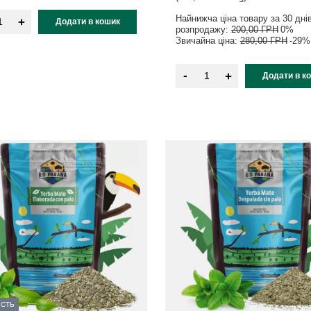
Найнижча ціна товару за 30 дні
+
Додати в кошик
розпродажу:
200,00 ГРН
0%
Звичайна ціна:
280,00 ГРН
-29%
-
+
Додати в к
ІСТЬ