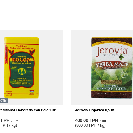
ІСТЬ
raditional Elaborada con Palo 1 кг
Jerovia Organica 0,5 кг
0 ГРН
400,00 ГРН
/
шт.
/
шт.
 ГРН / kg
)
(800,00 ГРН / kg
)