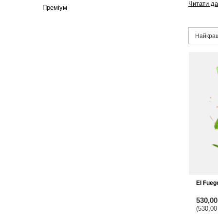
Читати да
Преміум
Змінити
Найкращ
El Fueg
530,0
(530,00