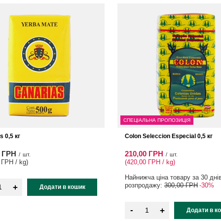
СПЕЦІАЛЬНА ПРОПОЗИЦІЯ
s 0,5 кг
Colon Seleccion Especial 0,5 кг
0 ГРН
210,00 ГРН
/
шт.
/
шт.
 ГРН / kg
)
(420,00 ГРН / kg
)
Найнижча ціна товару за 30 дні
розпродажу:
300,00 ГРН
-30%
+
Додати в кошик
-
+
Додати в к