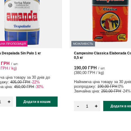
ЬНА ПРОПОЗИЦІЯ
МОЖЛИВІСТЬ
Despalada Sin Palo 1 кг
Campesino Classica Elaborada C
0,5 кг
0 ГРН
/
шт.
190,00 ГРН
 ГРН / kg
)
/
шт.
(380,00 ГРН / kg
)
а ціна товару за 30 днів до
Найнижча ціна товару за 30 дні
дажу:
405,00 ГРН
-22%
розпродажу:
190,00 ГРН
0%
на ціна:
450,00 ГРН
-30%
Звичайна ціна:
250,00 ГРН
-24%
+
Додати в кошик
-
+
Додати в к