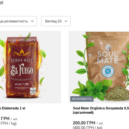
лі
 сортування
а релевантність
Змінити кількість товарів, що відображаються
Вигляд 20
МОЖЛИВІСТЬ
o Elaborada 1 кг
Soul Mate Orgánica Despalada 0,5
(органічний)
0 ГРН
/
шт.
200,00 ГРН
 ГРН / kg
)
/
шт.
(400,00 ГРН / kg
)