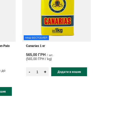
НАШ БЕСТСЕЛЕР
on Palo
Canarias 1 кг
565,00 ГРН
/
шт.
(565,00 ГРН / kg
)
в до
-
+
Додати в кошик
ошик