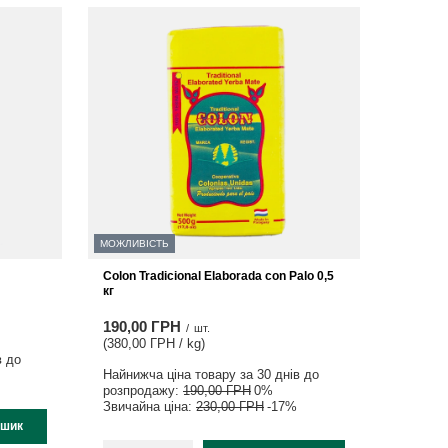
МОЖЛИВІСТЬ
Colon Tradicional Elaborada con Palo 0,5
кг
190,00 ГРН
/
шт.
(380,00 ГРН / kg
)
в до
Найнижча ціна товару за 30 днів до
розпродажу:
190,00 ГРН
0%
Звичайна ціна:
230,00 ГРН
-17%
ошик