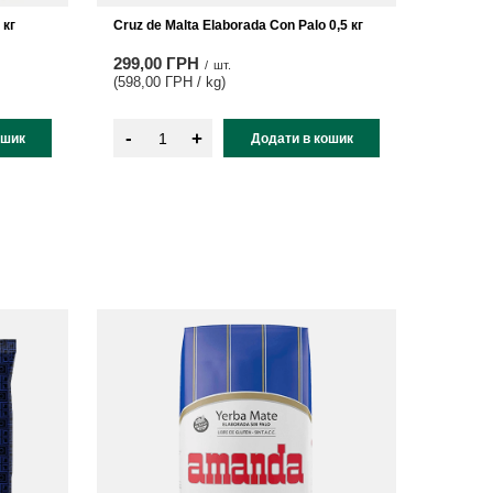
 кг
Cruz de Malta Elaborada Con Palo 0,5 кг
299,00 ГРН
/
шт.
(598,00 ГРН / kg
)
-
+
ошик
Додати в кошик