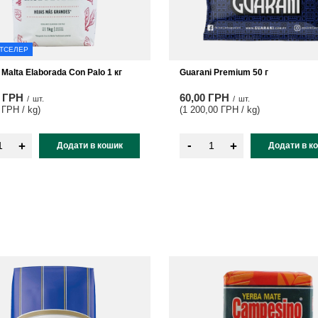
ТСЕЛЕР
 Malta Elaborada Con Palo 1 кг
Guarani Premium 50 г
0 ГРН
60,00 ГРН
/
шт.
/
шт.
 ГРН / kg
)
(1 200,00 ГРН / kg
)
-
+
+
Додати в кошик
Додати в к