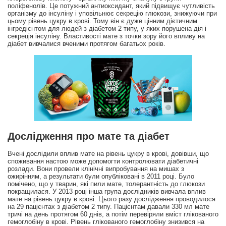
поліфенолів. Це потужний антиоксидант, який підвищує чутливість
організму до інсуліну і уповільнює секрецію глюкози, знижуючи при
цьому рівень цукру в крові. Тому він є дуже цінним дієтичним
інгредієнтом для людей з діабетом 2 типу, у яких порушена дія і
секреція інсуліну. Властивості мате з точки зору його впливу на
діабет вивчалися вченими протягом багатьох років.
Дослідження про мате та діабет
Вчені дослідили вплив мате на рівень цукру в крові, довівши, що
споживання настою може допомогти контролювати діабетичні
розлади. Вони провели клінічні випробування на мишах з
ожирінням, а результати були опубліковані в 2011 році. Було
помічено, що у тварин, які пили мате, толерантність до глюкози
покращилася. У 2013 році інша група дослідників вивчала вплив
мате на рівень цукру в крові. Цього разу дослідження проводилося
на 29 пацієнтах з діабетом 2 типу. Пацієнтам давали 330 мл мате
тричі на день протягом 60 днів, а потім перевіряли вміст глікованого
гемоглобіну в крові. Рівень глікованого гемоглобіну знизився на