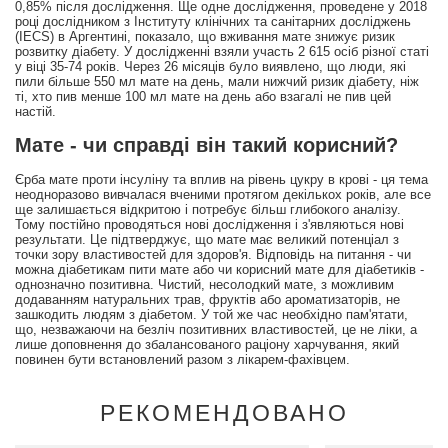
0,85% після дослідження. Ще одне дослідження, проведене у 2018
році дослідником з Інституту клінічних та санітарних досліджень
(IECS) в Аргентині, показало, що вживання мате знижує ризик
розвитку діабету. У дослідженні взяли участь 2 615 осіб різної статі
у віці 35-74 років. Через 26 місяців було виявлено, що люди, які
пили більше 550 мл мате на день, мали нижчий ризик діабету, ніж
ті, хто пив менше 100 мл мате на день або взагалі не пив цей
настій.
Мате - чи справді він такий корисний?
Єрба мате проти інсуліну та вплив на рівень цукру в крові - ця тема
неодноразово вивчалася вченими протягом декількох років, але все
ще залишається відкритою і потребує більш глибокого аналізу.
Тому постійно проводяться нові дослідження і з'являються нові
результати. Це підтверджує, що мате має великий потенціал з
точки зору властивостей для здоров'я. Відповідь на питання - чи
можна діабетикам пити мате або чи корисний мате для діабетиків -
однозначно позитивна. Чистий, несолодкий мате, з можливим
додаванням натуральних трав, фруктів або ароматизаторів, не
зашкодить людям з діабетом. У той же час необхідно пам'ятати,
що, незважаючи на безліч позитивних властивостей, це не ліки, а
лише доповнення до збалансованого раціону харчування, який
повинен бути встановлений разом з лікарем-фахівцем.
РЕКОМЕНДОВАНО