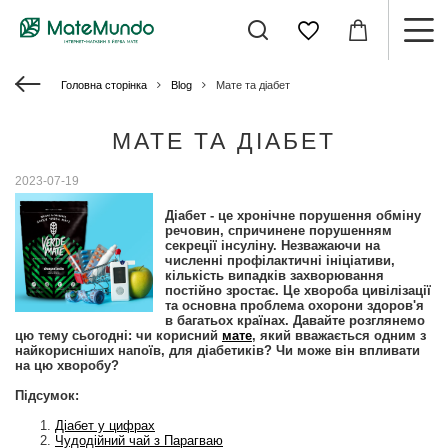
Головна сторінка
Blog
Мате та діабет
МАТЕ ТА ДІАБЕТ
2023-07-19
Діабет - це хронічне порушення обміну
речовин, спричинене порушенням
секреції інсуліну. Незважаючи на
численні профілактичні ініціативи,
кількість випадків захворювання
постійно зростає. Це хвороба цивілізації
та основна проблема охорони здоров'я
в багатьох країнах. Давайте розглянемо
цю тему сьогодні: чи корисний
мате
, який вважається одним з
найкорисніших напоїв, для діабетиків? Чи може він впливати
на цю хворобу?
Підсумок:
Діабет у цифрах
Чудодійний чай з Парагваю