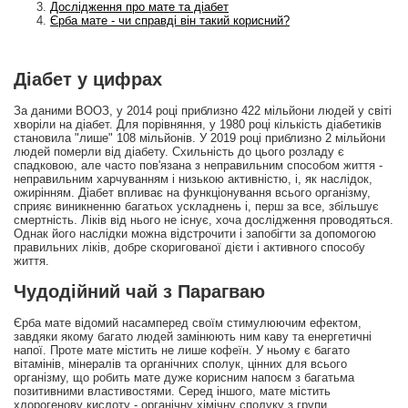
Дослідження про мате та діабет
Єрба мате - чи справді він такий корисний?
Діабет у цифрах
За даними ВООЗ, у 2014 році приблизно 422 мільйони людей у світі
хворіли на діабет. Для порівняння, у 1980 році кількість діабетиків
становила "лише" 108 мільйонів. У 2019 році приблизно 2 мільйони
людей померли від діабету. Схильність до цього розладу є
спадковою, але часто пов'язана з неправильним способом життя -
неправильним харчуванням і низькою активністю, і, як наслідок,
ожирінням. Діабет впливає на функціонування всього організму,
сприяє виникненню багатьох ускладнень і, перш за все, збільшує
смертність. Ліків від нього не існує, хоча дослідження проводяться.
Однак його наслідки можна відстрочити і запобігти за допомогою
правильних ліків, добре скоригованої дієти і активного способу
життя.
Чудодійний чай з Парагваю
Єрба мате відомий насамперед своїм стимулюючим ефектом,
завдяки якому багато людей замінюють ним каву та енергетичні
напої. Проте мате містить не лише кофеїн. У ньому є багато
вітамінів, мінералів та органічних сполук, цінних для всього
організму, що робить мате дуже корисним напоєм з багатьма
позитивними властивостями. Серед іншого, мате містить
хлорогенову кислоту - органічну хімічну сполуку з групи