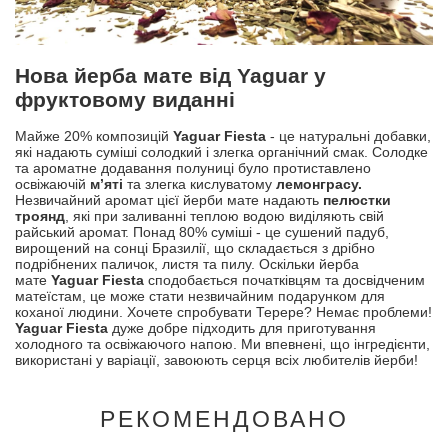
Нова йерба мате від Yaguar у
фруктовому виданні
Майже 20% композицій
Yaguar Fiesta
- це натуральні добавки,
які надають суміші солодкий і злегка органічний смак. Солодке
та ароматне додавання полуниці було протиставлено
освіжаючій
м’яті
та злегка кислуватому
лемонграсу.
Незвичайний аромат цієї йерби мате надають
пелюстки
троянд
, які при заливанні теплою водою виділяють свій
райський аромат. Понад 80% суміші - це сушений падуб,
вирощений на сонці Бразилії, що складається з дрібно
подрібнених паличок, листя та пилу. Оскільки йерба
мате
Yaguar Fiesta
сподобається початківцям та досвідченим
матеїстам, це може стати незвичайним подарунком для
коханої людини. Хочете спробувати Терере? Немає проблеми!
Yaguar Fiesta
дуже добре підходить для приготування
холодного та освіжаючого напою. Ми впевнені, що інгредієнти,
використані у варіації, завоюють серця всіх любителів йерби!
РЕКОМЕНДОВАНО