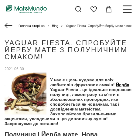
Головна сторінка
Blog
Yaguar Fiesta. Спробуйте йербу мате з полу
YAGUAR FIESTA. СПРОБУЙТЕ
ЙЕРБУ МАТЕ З ПОЛУНИЧНИМ
СМАКОМ!
2021-06-30
У нас є щось чудове для всіх
любителів фруктових смаків!
Йерба
Yaguar Fiesta - це ідеальне поєднання
полуниці, лемонграсу та м’яти в
збалансованих пропорціях, яке
сподобається як новачкам, так і
досвідченим матеїстам.
Захоплюйтеся бразильськими
акцентами, укладеними в цю дивовижну суміш!
Запрошуємо до читання!
Полуниця і Йерба мате. Нова