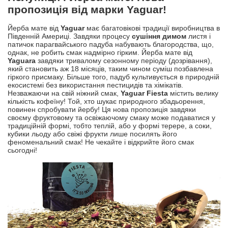
пропозиція від марки Yaguar!
Йерба мате від
Yaguar
має багатовікові традиції виробництва в
Південній Америці. Завдяки процесу
сушіння димом
листя і
патичок парагвайського падуба набувають благородства, що,
однак, не робить смак надмірно гірким. Йерба мате від
Yaguara
завдяки тривалому сезонному періоду (дозрівання),
який становить аж 18 місяців, таким чином суміш позбавлена ​​
гіркого присмаку. Більше того, падуб культивується в природній
екосистемі без використання пестицидів та хімікатів.
Незважаючи на свій ніжний смак,
Yaguar Fiesta
містить велику
кількість кофеїну! Той, хто шукає природного збадьорення,
повинен спробувати йербу! Ця нова пропозиція завдяки
своєму фруктовому та освіжаючому смаку може подаватися у
традиційній формі, тобто теплій, або у формі терере, а соки,
кубики льоду або свіжі фрукти лише посилять його
феноменальний смак! Не чекайте і відкрийте його смак
сьогодні!