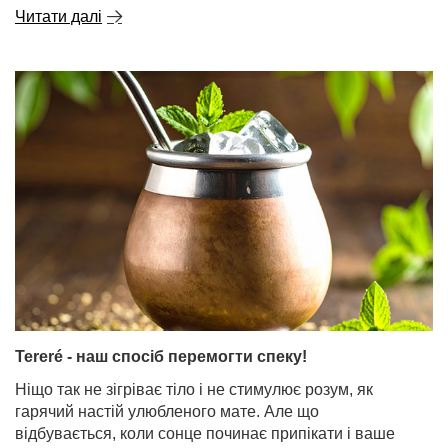
Читати далі
Tereré - наш спосіб перемогти спеку!
Ніщо так не зігріває тіло і не стимулює розум, як
гарячий настій улюбленого мате. Але що
відбувається, коли сонце починає припікати і ваше