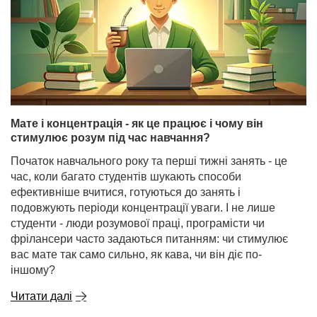
Мате і концентрація - як це працює і чому він
стимулює розум під час навчання?
Початок навчального року та перші тижні занять - це
час, коли багато студентів шукають способи
ефективніше вчитися, готуються до занять і
подовжують періоди концентрації уваги. І не лише
студенти - люди розумової праці, програмісти чи
фрілансери часто задаються питанням: чи стимулює
вас мате так само сильно, як кава, чи він діє по-
іншому?
Читати далі