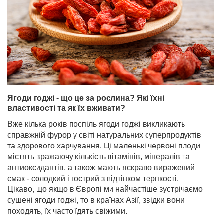
Ягоди годжі - що це за рослина? Які їхні
властивості та як їх вживати?
Вже кілька років поспіль ягоди годжі викликають
справжній фурор у світі натуральних суперпродуктів
та здорового харчування. Ці маленькі червоні плоди
містять вражаючу кількість вітамінів, мінералів та
антиоксидантів, а також мають яскраво виражений
смак - солодкий і гострий з відтінком терпкості.
Цікаво, що якщо в Європі ми найчастіше зустрічаємо
сушені ягоди годжі, то в країнах Азії, звідки вони
походять, їх часто їдять свіжими.