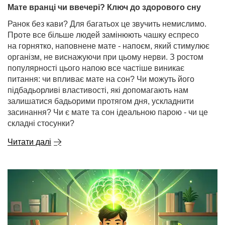
Мате вранці чи ввечері? Ключ до здорового сну
Ранок без кави? Для багатьох це звучить немислимо.
Проте все більше людей замінюють чашку еспресо
на горнятко, наповнене мате - напоєм, який стимулює
організм, не виснажуючи при цьому нерви. З ростом
популярності цього напою все частіше виникає
питання: чи впливає мате на сон? Чи можуть його
підбадьорливі властивості, які допомагають нам
залишатися бадьорими протягом дня, ускладнити
засинання? Чи є мате та сон ідеальною парою - чи це
складні стосунки?
Читати далі