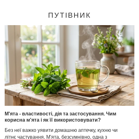
ПУТІВНИК
М'ята - властивості, дія та застосування. Чим
корисна м'ята і як її використовувати?
Без неї важко уявити домашню аптечку, кухню чи
літнє частування. М'ята, безсумнівно, одна з