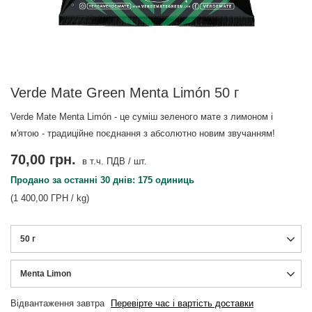
Verde Mate Green Menta Limón 50 г
Verde Mate Menta Limón - це суміш зеленого мате з лимоном і
м'ятою - традиційне поєднання з абсолютно новим звучанням!
70,00 грн.
в т.ч. ПДВ
/
шт.
Продано за останні 30 днів: 175 одиниць
(1 400,00 ГРН / kg)
50 г
Menta Limon
Відвантаження
завтра
Перевірте час і вартість доставки