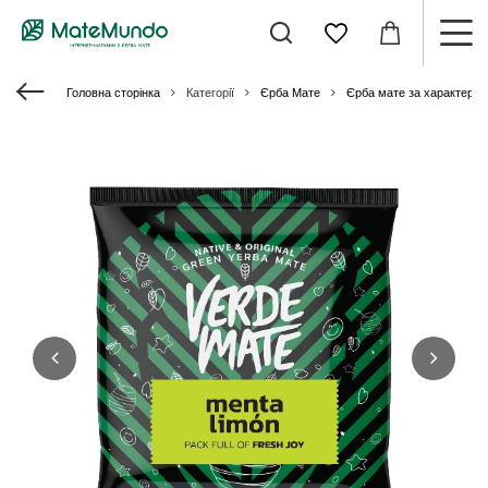
Головна сторінка
Категорії
Єрба Мате
Єрба мате за характери