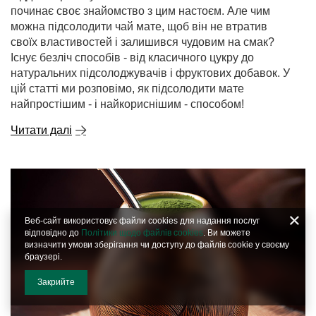
починає своє знайомство з цим настоєм. Але чим
можна підсолодити чай мате, щоб він не втратив
своїх властивостей і залишився чудовим на смак?
Існує безліч способів - від класичного цукру до
натуральних підсолоджувачів і фруктових добавок. У
цій статті ми розповімо, як підсолодити мате
найпростішим - і найкориснішим - способом!
Читати далі
Веб-сайт використовує файли cookies для надання послуг
відповідно до
Політики щодо файлів cookies
. Ви можете
визначити умови зберігання чи доступу до файлів cookie у своєму
браузері.
Закрийте