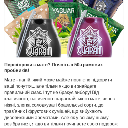
Перші кроки з мате? Почніть з 50-грамових
пробників!
Мате - напій, який може майже повністю підкорити
ваші почуття... але тільки якщо ви знайдете
правильний смак. І тут не бракує вибору! Від
класичного, насиченого парагвайського мате, через
ніжні, злегка солодкуваті бразильські сорти, до
трав'яних і фруктових сумішей, що вибухають
дивовижними ароматами. Але як у всьому цьому
розібратися, якщо ви тільки починаєте свою подорож