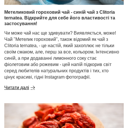
Метеликовий гороховий чай - синій чай з Clitoria
ternatea. Відкрийте для себе його властивості та
застосування!
Чи може чай нас ще здивувати? Виявляється, може!
Чай "Метелик гороховий", також відомий як чай з
Clitoria ternatea, - це настій, який захоплює не тільки
своїм смаком, але, перш за все, кольором. Інтенсивно
синій, а при додаванні лимонного соку стає
фіолетовим або рожевим - цей напій підкорив світ
серед любителів натуральних продуктів і тих, хто
цінує красиві, гідні Instagram фотографії.
Читати далі