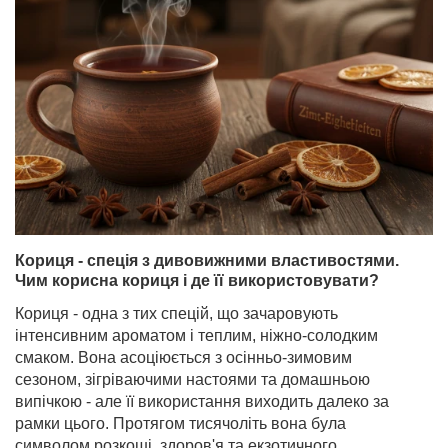
Кориця - спеція з дивовижними властивостями.
Чим корисна кориця і де її використовувати?
Кориця - одна з тих спецій, що зачаровують
інтенсивним ароматом і теплим, ніжно-солодким
смаком. Вона асоціюється з осінньо-зимовим
сезоном, зігріваючими настоями та домашньою
випічкою - але її використання виходить далеко за
рамки цього. Протягом тисячоліть вона була
символом розкоші, здоров'я та екзотичного