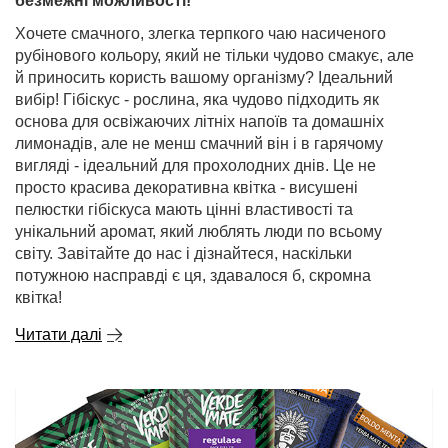
безмежні можливості!
Хочете смачного, злегка терпкого чаю насиченого
рубінового кольору, який не тільки чудово смакує, але
й приносить користь вашому організму? Ідеальний
вибір! Гібіскус - рослина, яка чудово підходить як
основа для освіжаючих літніх напоїв та домашніх
лимонадів, але не менш смачний він і в гарячому
вигляді - ідеальний для прохолодних днів. Це не
просто красива декоративна квітка - висушені
пелюстки гібіскуса мають цінні властивості та
унікальний аромат, який люблять люди по всьому
світу. Завітайте до нас і дізнайтеся, наскільки
потужною насправді є ця, здавалося б, скромна
квітка!
Читати далі