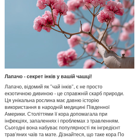
Лапачо - секрет інків у вашій чашці!
Лапачо, відомий як "чай інків", є не просто
екзотичною дивиною - це справжній скарб природи.
Ця унікальна рослина має давню історію
використання в народній медицині Південної
Америки. Століттями її кора допомагала при
інфекціях, запаленнях і проблемах з травленням.
Сьогодні вона набуває популярності як інгредієнт
трав'яних чаїв та мате. Дізнайтеся, що таке кора По