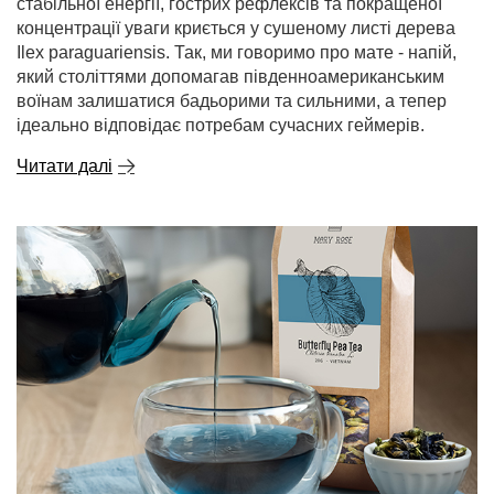
стабільної енергії, гострих рефлексів та покращеної
концентрації уваги криється у сушеному листі дерева
Ilex paraguariensis. Так, ми говоримо про мате - напій,
який століттями допомагав південноамериканським
воїнам залишатися бадьорими та сильними, а тепер
ідеально відповідає потребам сучасних геймерів.
Читати далі