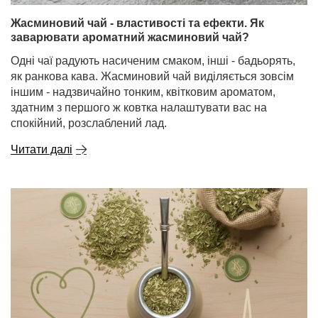
Жасминовий чай - властивості та ефекти. Як
заварювати ароматний жасминовий чай?
Одні чаї радують насиченим смаком, інші - бадьорять,
як ранкова кава. Жасминовий чай виділяється зовсім
іншим - надзвичайно тонким, квітковим ароматом,
здатним з першого ж ковтка налаштувати вас на
спокійний, розслаблений лад.
Читати далі