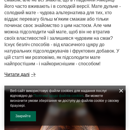
його часто вживають і в солодкій версії. Мате дульче -
солодкий мате - чудова альтернатива для тих, хто
віддає перевагу більш м'яким смакам або тільки
починає своє знайомство з цим настоєм. Але чим
можна підсолодити чай мате, щоб він не втратив
своїх властивостей і залишився чудовим на смак?
Існує безліч способів - від класичного цукру до
натуральних підсолоджувачів і фруктових добавок. У
цій статті ми розповімо, як підсолодити мате
найпростішим - і найкориснішим - способом!
Читати далі
Веб-сайт використовує файли cookies для надання послуг
відповідно до
Політики щодо файлів cookies
. Ви можете
визначити умови зберігання чи доступу до файлів cookie у своєму
браузері.
Закрийте