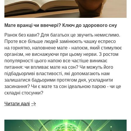
Мате вранці чи ввечері? Ключ до здорового сну
Ранок без кави? Для багатьох це звучить немислимо.
Проте все більше людей замінюють чашку еспресо
на горнятко, наповнене мате - напоєм, який стимулює
організм, не виснажуючи при цьому нерви. З ростом
популярності цього напою все частіше виникає
питання: чи впливає мате на сон? Чи можуть його
підбадьорливі властивості, які допомагають нам
залишатися бадьорими протягом дня, ускладнити
засинання? Чи є мате та сон ідеальною парою - чи це
складні стосунки?
Читати далі