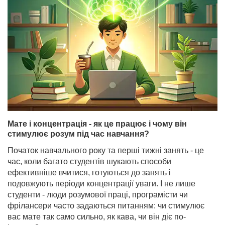
Мате і концентрація - як це працює і чому він
стимулює розум під час навчання?
Початок навчального року та перші тижні занять - це
час, коли багато студентів шукають способи
ефективніше вчитися, готуються до занять і
подовжують періоди концентрації уваги. І не лише
студенти - люди розумової праці, програмісти чи
фрілансери часто задаються питанням: чи стимулює
вас мате так само сильно, як кава, чи він діє по-