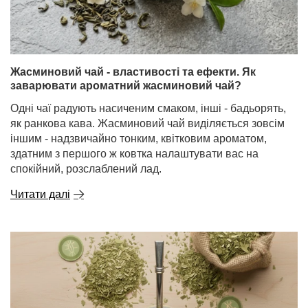
Жасминовий чай - властивості та ефекти. Як
заварювати ароматний жасминовий чай?
Одні чаї радують насиченим смаком, інші - бадьорять,
як ранкова кава. Жасминовий чай виділяється зовсім
іншим - надзвичайно тонким, квітковим ароматом,
здатним з першого ж ковтка налаштувати вас на
спокійний, розслаблений лад.
Читати далі