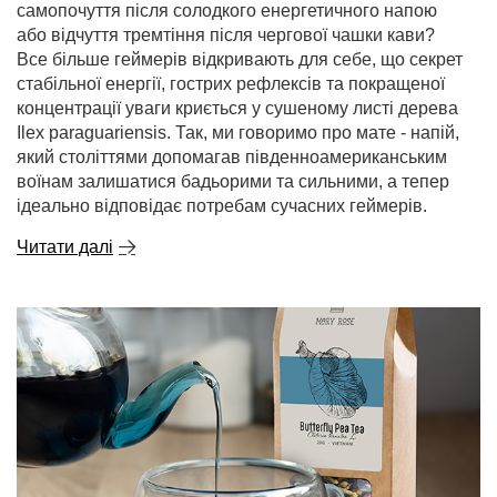
самопочуття після солодкого енергетичного напою
або відчуття тремтіння після чергової чашки кави?
Все більше геймерів відкривають для себе, що секрет
стабільної енергії, гострих рефлексів та покращеної
концентрації уваги криється у сушеному листі дерева
Ilex paraguariensis. Так, ми говоримо про мате - напій,
який століттями допомагав південноамериканським
воїнам залишатися бадьорими та сильними, а тепер
ідеально відповідає потребам сучасних геймерів.
Читати далі