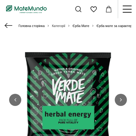
Головна сторінка
Категорії
Єрба Мате
Єрба мате за характери