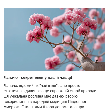
Лапачо - секрет інків у вашій чашці!
Лапачо, відомий як "чай інків", є не просто
екзотичною дивиною - це справжній скарб природи.
Ця унікальна рослина має давню історію
використання в народній медицині Південної
Америки. Століттями її кора допомагала при