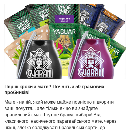
Перші кроки з мате? Почніть з 50-грамових
пробників!
Мате - напій, який може майже повністю підкорити
ваші почуття... але тільки якщо ви знайдете
правильний смак. І тут не бракує вибору! Від
класичного, насиченого парагвайського мате, через
ніжні, злегка солодкуваті бразильські сорти, до