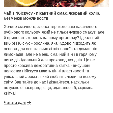
Чай з гібіскусу - пікантний смак, яскравий колір,
безмежні можливості!
Хочете смачного, злегка терпкого чаю насиченого
рубінового кольору, який не тільки чудово смакує, але
й приносить користь вашому організму? Ідеальний
вибір! Гібіскус - рослина, яка чудово підходить як
основа для освіжаючих літніх напоїв та домашніх
лимонадів, але не менш смачний він і в гарячому
вигляді - ідеальний для прохолодних днів. Це не
просто красива декоративна квітка - висушені
пелюстки гібіскуса мають цінні властивості та
унікальний аромат, який люблять люди по всьому
світу. Завітайте до нас і дізнайтеся, наскільки
потужною насправді є ця, здавалося б, скромна
квітка!
Читати далі