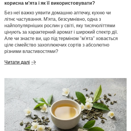
корисна м'ята і як її використовувати?
Без неї важко уявити домашню аптечку, кухню чи
літнє частування. М'ята, безсумнівно, одна з
найпопулярніших рослин у світі, яку тисячоліттями
цінують за характерний аромат і широкий спектр дії.
Але чи знаєте ви, що під терміном "м'ята" ховається
ціле сімейство захоплюючих сортів з абсолютно
різними властивостями?
Читати далі