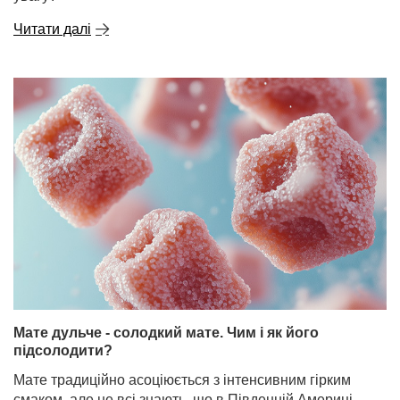
Читати далі
Мате дульче - солодкий мате. Чим і як його
підсолодити?
Мате традиційно асоціюється з інтенсивним гірким
смаком, але не всі знають, що в Південній Америці