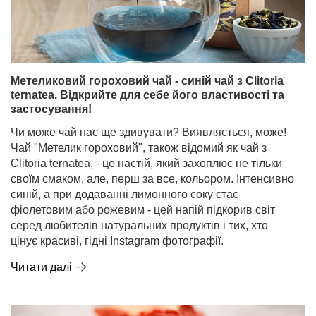
Метеликовий гороховий чай - синій чай з Clitoria
ternatea. Відкрийте для себе його властивості та
застосування!
Чи може чай нас ще здивувати? Виявляється, може!
Чай "Метелик гороховий", також відомий як чай з
Clitoria ternatea, - це настій, який захоплює не тільки
своїм смаком, але, перш за все, кольором. Інтенсивно
синій, а при додаванні лимонного соку стає
фіолетовим або рожевим - цей напій підкорив світ
серед любителів натуральних продуктів і тих, хто
цінує красиві, гідні Instagram фотографії.
Читати далі