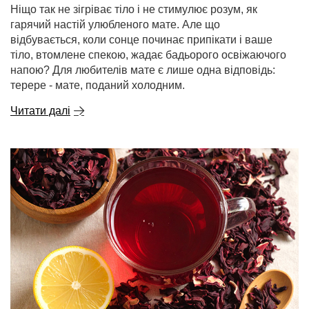
Ніщо так не зігріває тіло і не стимулює розум, як
гарячий настій улюбленого мате. Але що
відбувається, коли сонце починає припікати і ваше
тіло, втомлене спекою, жадає бадьорого освіжаючого
напою? Для любителів мате є лише одна відповідь:
терере - мате, поданий холодним.
Читати далі