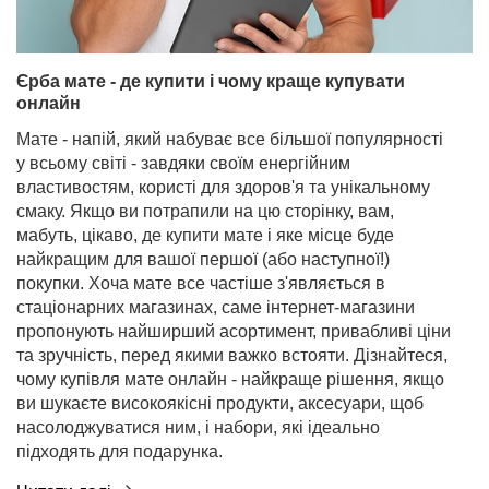
Єрба мате - де купити і чому краще купувати
онлайн
Мате - напій, який набуває все більшої популярності
у всьому світі - завдяки своїм енергійним
властивостям, користі для здоров'я та унікальному
смаку. Якщо ви потрапили на цю сторінку, вам,
мабуть, цікаво, де купити мате і яке місце буде
найкращим для вашої першої (або наступної!)
покупки. Хоча мате все частіше з'являється в
стаціонарних магазинах, саме інтернет-магазини
пропонують найширший асортимент, привабливі ціни
та зручність, перед якими важко встояти. Дізнайтеся,
чому купівля мате онлайн - найкраще рішення, якщо
ви шукаєте високоякісні продукти, аксесуари, щоб
насолоджуватися ним, і набори, які ідеально
підходять для подарунка.