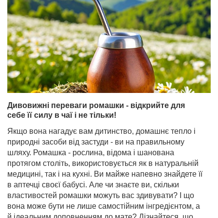
Дивовижні переваги ромашки - відкрийте для
себе її силу в чаї і не тільки!
Якщо вона нагадує вам дитинство, домашнє тепло і
природні засоби від застуди - ви на правильному
шляху. Ромашка - рослина, відома і шанована
протягом століть, використовується як в натуральній
медицині, так і на кухні. Ви майже напевно знайдете її
в аптечці своєї бабусі. Але чи знаєте ви, скільки
властивостей ромашки можуть вас здивувати? І що
вона може бути не лише самостійним інгредієнтом, а
й ідеальним доповненням до мате? Дізнайтеся, що