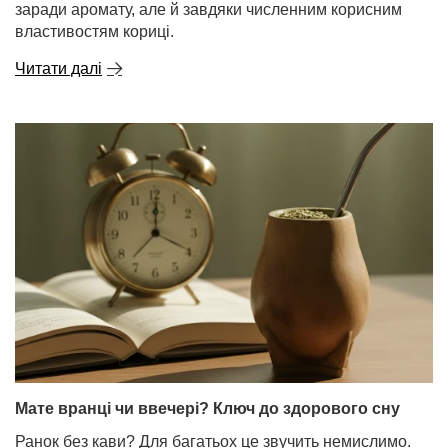
заради аромату, але й завдяки численним корисним
властивостям кориці.
Читати далі
Мате вранці чи ввечері? Ключ до здорового сну
Ранок без кави? Для багатьох це звучить немислимо.