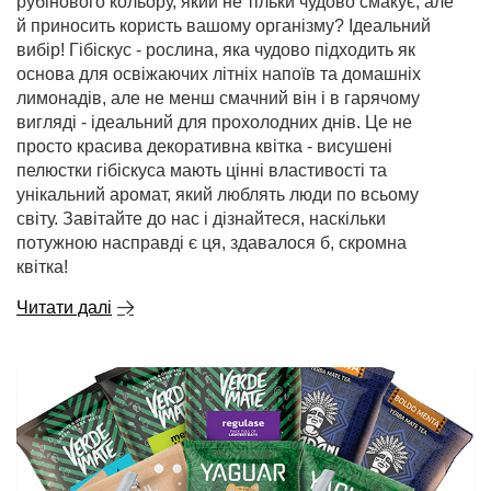
рубінового кольору, який не тільки чудово смакує, але
й приносить користь вашому організму? Ідеальний
вибір! Гібіскус - рослина, яка чудово підходить як
основа для освіжаючих літніх напоїв та домашніх
лимонадів, але не менш смачний він і в гарячому
вигляді - ідеальний для прохолодних днів. Це не
просто красива декоративна квітка - висушені
пелюстки гібіскуса мають цінні властивості та
унікальний аромат, який люблять люди по всьому
світу. Завітайте до нас і дізнайтеся, наскільки
потужною насправді є ця, здавалося б, скромна
квітка!
Читати далі