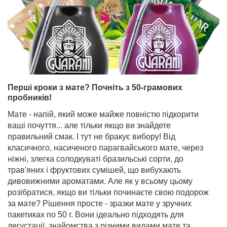
Перші кроки з мате? Почніть з 50-грамових
пробників!
Мате - напій, який може майже повністю підкорити
ваші почуття... але тільки якщо ви знайдете
правильний смак. І тут не бракує вибору! Від
класичного, насиченого парагвайського мате, через
ніжні, злегка солодкуваті бразильські сорти, до
трав'яних і фруктових сумішей, що вибухають
дивовижними ароматами. Але як у всьому цьому
розібратися, якщо ви тільки починаєте свою подорож
за мате? Рішення просте - зразки мате у зручних
пакетиках по 50 г. Вони ідеально підходять для
дегустації, знайомства з різними видами мате та