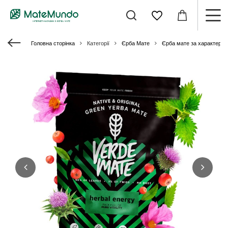
Головна сторінка
Категорії
Єрба Мате
Єрба мате за характери