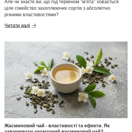
Але чи знаєте ви, що під терміном "м'ята" ховається
ціле сімейство захоплюючих сортів з абсолютно
різними властивостями?
Читати далі
Жасминовий чай - властивості та ефекти. Як
заварювати ароматний жасминовий чай?