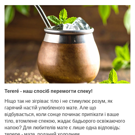
Tereré - наш спосіб перемогти спеку!
Ніщо так не зігріває тіло і не стимулює розум, як
гарячий настій улюбленого мате. Але що
відбувається, коли сонце починає припікати і ваше
тіло, втомлене спекою, жадає бадьорого освіжаючого
напою? Для любителів мате є лише одна відповідь:
терере - мате, поданий холодним.