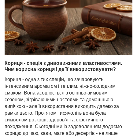
Кориця - спеція з дивовижними властивостями.
Чим корисна кориця і де її використовувати?
Кориця - одна з тих спецій, що зачаровують
інтенсивним ароматом і теплим, ніжно-солодким
смаком. Вона асоціюється з осінньо-зимовим
сезоном, зігріваючими настоями та домашньою
випічкою - але її використання виходить далеко за
рамки цього. Протягом тисячоліть вона була
символом розкоші, здоров'я та екзотичного
походження. Сьогодні ми із задоволенням додаємо
корицю до чаю, кави, мате або десертів - не лише