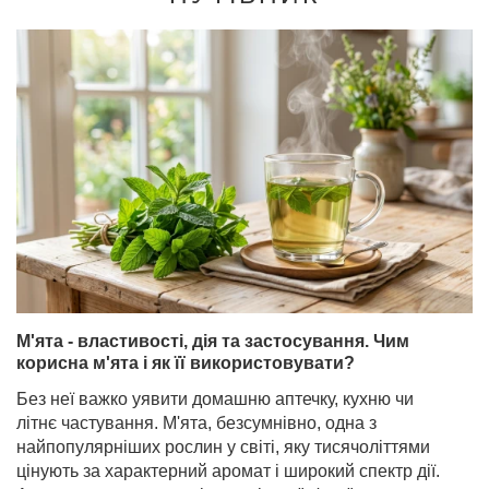
М'ята - властивості, дія та застосування. Чим
корисна м'ята і як її використовувати?
Без неї важко уявити домашню аптечку, кухню чи
літнє частування. М'ята, безсумнівно, одна з
найпопулярніших рослин у світі, яку тисячоліттями
цінують за характерний аромат і широкий спектр дії.