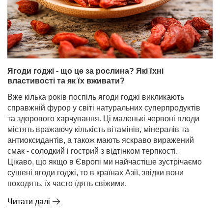
Ягоди годжі - що це за рослина? Які їхні
властивості та як їх вживати?
Вже кілька років поспіль ягоди годжі викликають
справжній фурор у світі натуральних суперпродуктів
та здорового харчування. Ці маленькі червоні плоди
містять вражаючу кількість вітамінів, мінералів та
антиоксидантів, а також мають яскраво виражений
смак - солодкий і гострий з відтінком терпкості.
Цікаво, що якщо в Європі ми найчастіше зустрічаємо
сушені ягоди годжі, то в країнах Азії, звідки вони
походять, їх часто їдять свіжими.
Читати далі