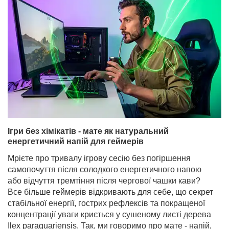
Ігри без хімікатів - мате як натуральний
енергетичний напій для геймерів
Мрієте про тривалу ігрову сесію без погіршення
самопочуття після солодкого енергетичного напою
або відчуття тремтіння після чергової чашки кави?
Все більше геймерів відкривають для себе, що секрет
стабільної енергії, гострих рефлексів та покращеної
концентрації уваги криється у сушеному листі дерева
Ilex paraguariensis. Так, ми говоримо про мате - напій,