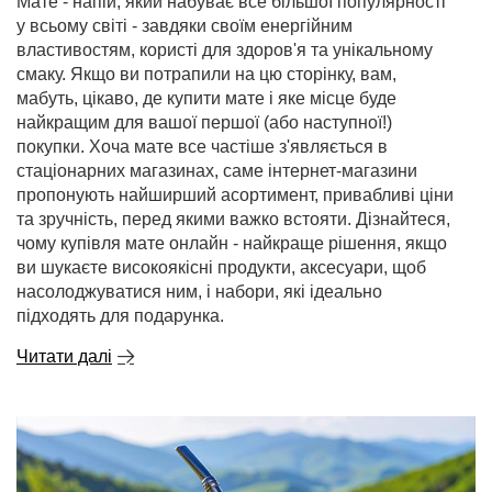
Мате - напій, який набуває все більшої популярності
у всьому світі - завдяки своїм енергійним
властивостям, користі для здоров'я та унікальному
смаку. Якщо ви потрапили на цю сторінку, вам,
мабуть, цікаво, де купити мате і яке місце буде
найкращим для вашої першої (або наступної!)
покупки. Хоча мате все частіше з'являється в
стаціонарних магазинах, саме інтернет-магазини
пропонують найширший асортимент, привабливі ціни
та зручність, перед якими важко встояти. Дізнайтеся,
чому купівля мате онлайн - найкраще рішення, якщо
ви шукаєте високоякісні продукти, аксесуари, щоб
насолоджуватися ним, і набори, які ідеально
підходять для подарунка.
Читати далі