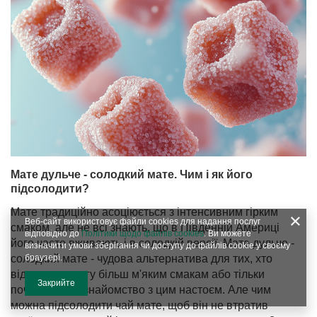
Мате дульче - солодкий мате. Чим і як його
підсолодити?
Мате традиційно асоціюється з інтенсивним гірким
Веб-сайт використовує файли cookies для надання послуг
смаком, але не всі знають, що в Південній Америці
відповідно до
Політики щодо файлів cookies
. Ви можете
його часто вживають і в солодкій версії. Мате дульче -
визначити умови зберігання чи доступу до файлів cookie у своєму
солодкий мате - чудова альтернатива для тих, хто
браузері.
віддає перевагу більш м'яким смакам або тільки
Закрийте
починає своє знайомство з цим настоєм. Але чим
можна підсолодити чай мате, щоб він не втратив