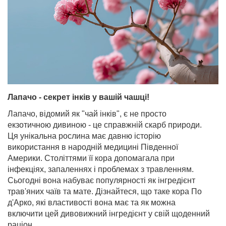
Лапачо - секрет інків у вашій чашці!
Лапачо, відомий як "чай інків", є не просто
екзотичною дивиною - це справжній скарб природи.
Ця унікальна рослина має давню історію
використання в народній медицині Південної
Америки. Століттями її кора допомагала при
інфекціях, запаленнях і проблемах з травленням.
Сьогодні вона набуває популярності як інгредієнт
трав'яних чаїв та мате. Дізнайтеся, що таке кора По
д'Арко, які властивості вона має та як можна
включити цей дивовижний інгредієнт у свій щоденний
раціон.