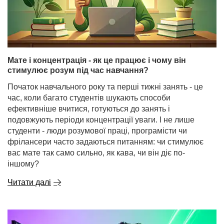
Мате і концентрація - як це працює і чому він
стимулює розум під час навчання?
Початок навчального року та перші тижні занять - це
час, коли багато студентів шукають способи
ефективніше вчитися, готуються до занять і
подовжують періоди концентрації уваги. І не лише
студенти - люди розумової праці, програмісти чи
фрілансери часто задаються питанням: чи стимулює
вас мате так само сильно, як кава, чи він діє по-
іншому?
Читати далі