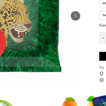
50
Sa
Від
-