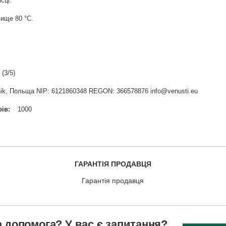
сці.
ище 80 °С.
(3/5)
widnik, Польща NIP: 6121860348 REGON: 366578876 info@venusti.eu
рів
1000
ГАРАНТІЯ ПРОДАВЦЯ
Гарантія продавця
 допомога? У вас є запитання?