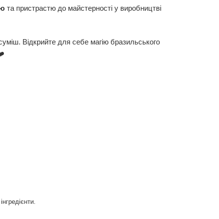
ою
та пристрастю до майстерності у виробництві
 суміш. Відкрийте для себе магію бразильського
❤️
інгредієнти.