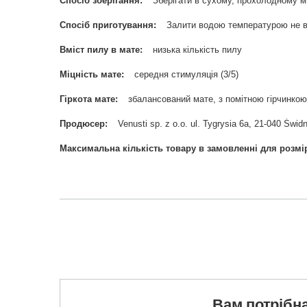
Спосіб зберігання
Зберігати в сухому, прохолодному мі
Спосіб приготування
Залити водою температурою не в
Вміст пилу в мате
низька кількість пилу
Міцність мате
середня стимуляція (3/5)
Гіркота мате
збалансований мате, з помітною гірчинкою 
Продюсер
Venusti sp. z o.o. ul. Tygrysia 6a, 21-040 Ś
Максимальна кількість товару в замовленні для розмі
Вам потрібна