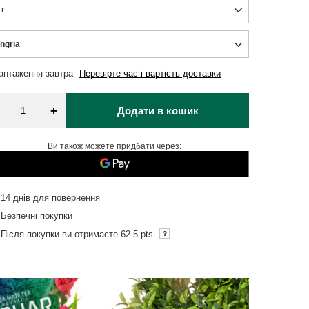
 г
ngria
вантаження
завтра
Перевірте час і вартість доставки
+
Додати в кошик
Ви також можете придбати через:
14
днів для повернення
Безпечні покупки
Після покупки ви отримаєте
62.5 pts.