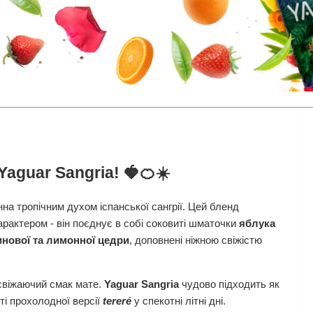
aguar Sangria! 🍓🍊☀️
нна тропічним духом іспанської сангрії. Цей бленд
рактером - він поєднує в собі соковиті шматочки
яблука
нової та лимонної цедри
, доповнені ніжною свіжістю
освіжаючий смак мате.
Yaguar Sangria
чудово підходить як
сті прохолодної версії
tereré
у спекотні літні дні.