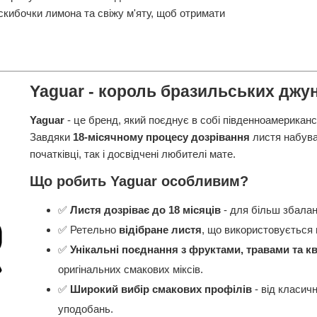
скибочки лимона та свіжу м'яту, щоб отримати
Yaguar - король бразильських джун
Yaguar
- це бренд, який поєднує в собі південноамерикансь
Завдяки
18-місячному процесу дозрівання
листя набуває
початківці, так і досвідчені любителі мате.
Що робить Yaguar особливим?
✅
Листя дозріває до 18 місяців
- для більш збалан
✅ Ретельно
відібране листя
, що використовується 
✅
Унікальні поєднання з фруктами, травами та к
оригінальних смакових міксів.
✅
Широкий вибір смакових профілів
- від класич
уподобань.