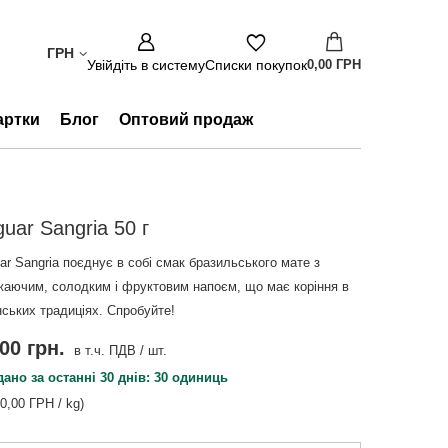
ГРН
Увійдіть в систему
Списки покупок
0,00 ГРН
артки
Блог
Оптовий продаж
uar Sangria 50 г
ar Sangria поєднує в собі смак бразильського мате з
жаючим, солодким і фруктовим напоєм, що має коріння в
нських традиціях. Спробуйте!
00 грн.
в т.ч. ПДВ
/
шт.
ано за останні 30 днів: 30 одиниць
00,00 ГРН / kg)