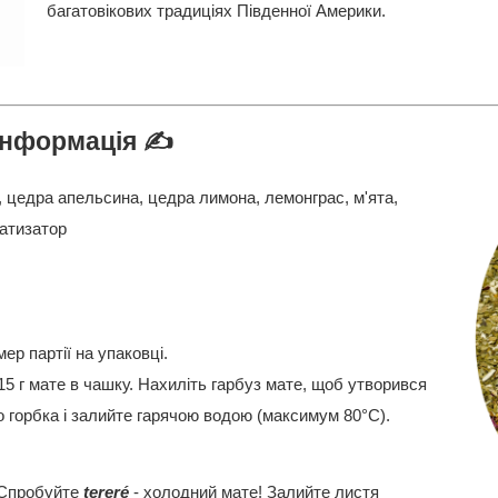
багатовікових традиціях Південної Америки.
інформація ✍️
 цедра апельсина, цедра лимона, лемонграс, м'ята,
атизатор
ер партії на упаковці.
5 г мате в чашку. Нахиліть гарбуз мате, щоб утворився
но горбка і залийте гарячою водою (максимум 80°C).
Спробуйте
tereré
- холодний мате! Залийте листя