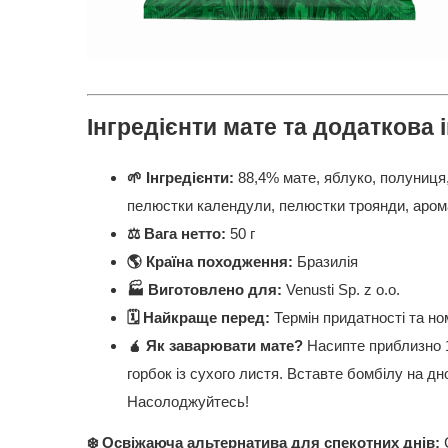
Інгредієнти мате та додаткова 
🌱 Інгредієнти:
88,4% мате, яблуко, полуниця,
пелюстки календули, пелюстки троянди, аром
⚖️ Вага нетто:
50 г
🌎 Країна походження:
Бразилія
🏭 Виготовлено для:
Venusti Sp. z o.o.
🗓️ Найкраще перед:
Термін придатності та ном
🧉
Як заварювати мате?
Насипте приблизно 1
горбок із сухого листя. Вставте бомбілу на д
Насолоджуйтесь!
❄️ Освіжаюча альтернатива для спекотних днів: