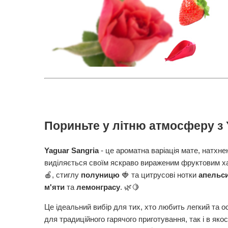
Пориньте у літню атмосферу з Y
Yaguar Sangria
- це ароматна варіація мате, натхне
виділяється своїм яскраво вираженим фруктовим ха
🍎, стиглу
полуницю
🍓 та цитрусові нотки
апельси
м'яти
та
лемонграсу
. 🌿🍋
Це ідеальний вибір для тих, хто любить легкий та 
для традиційного гарячого приготування, так і в яко