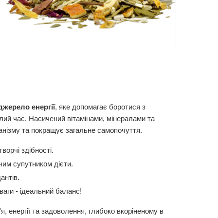
джерело енергії
, яке допомагає боротися з
лий час. Насичений вітамінами, мінералами та
анізму та покращує загальне самопочуття.
творчі здібності.
ним супутником дієти.
антів.
ваги - ідеальний баланс!
я, енергії та задоволення, глибоко вкоріненому в