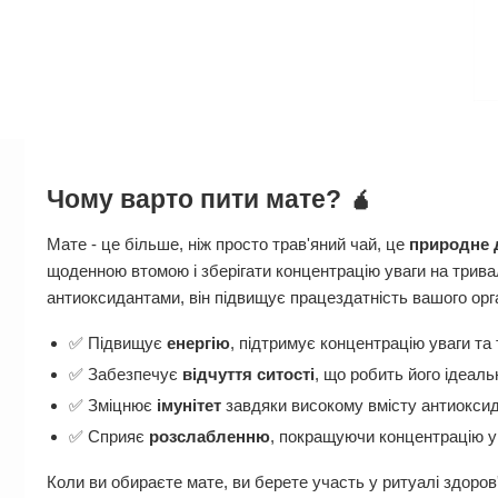
Чому варто пити мате? 🧉
Мате - це більше, ніж просто трав'яний чай, це
природне 
щоденною втомою і зберігати концентрацію уваги на трива
антиоксидантами, він підвищує працездатність вашого орг
✅ Підвищує
енергію
, підтримує концентрацію уваги та 
✅ Забезпечує
відчуття ситості
, що робить його ідеаль
✅ Зміцнює
імунітет
завдяки високому вмісту антиоксид
✅ Сприяє
розслабленню
, покращуючи концентрацію у
Коли ви обираєте мате, ви берете участь у ритуалі здоров'