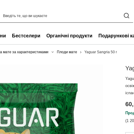
ни
Бестселери
Органічні продукти
Подарункові к
а мате за характеристиками
Плоди мате
Yaguar Sangria 50 г
Yag
Yagu
осві
іспа
60,
Прод
(1 2