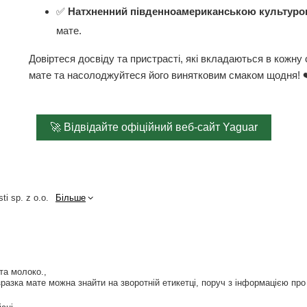
✅
Натхненний південноамериканською культур
мате.
Довіртеся досвіду та пристрасті, які вкладаються в кожну
мате та насолоджуйтеся його винятковим смаком щодня! 
🚀 Відвідайте офіційний веб-сайт Yaguar
ti sp. z o.o.
Більше
 та молоко.
разка мате можна знайти на зворотній етикетці, поруч з інформацією про 