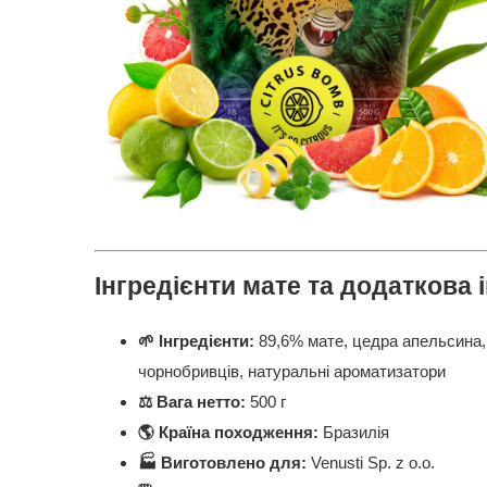
Інгредієнти мате та додаткова 
🌱 Інгредієнти:
89,6% мате, цедра апельсина,
чорнобривців, натуральні ароматизатори
⚖️ Вага нетто:
500 г
🌎 Країна походження:
Бразилія
🏭 Виготовлено для:
Venusti Sp. z o.o.