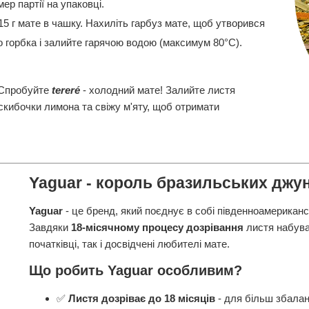
ер партії на упаковці.
5 г мате в чашку. Нахиліть гарбуз мате, щоб утворився
но горбка і залийте гарячою водою (максимум 80°C).
Спробуйте
tereré
- холодний мате! Залийте листя
скибочки лимона та свіжу м'яту, щоб отримати
Yaguar - король бразильських джун
Yaguar
- це бренд, який поєднує в собі південноамерикансь
Завдяки
18-місячному процесу дозрівання
листя набуває
початківці, так і досвідчені любителі мате.
Що робить Yaguar особливим?
✅
Листя дозріває до 18 місяців
- для більш збалан