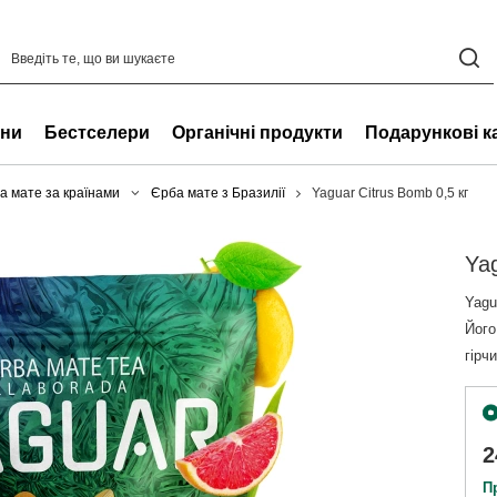
ни
Бестселери
Органічні продукти
Подарункові к
а мате за країнами
Єрба мате з Бразилії
Yaguar Citrus Bomb 0,5 кг
Yag
Yagu
Його
гірч
2
П