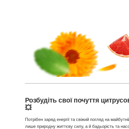
Розбудіть свої почуття цитрусо
💥
Потрібен заряд енергії та свіжий погляд на майбутн
лише природну життєву силу, а й бадьорість та на