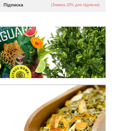
Підписка
(Знижка
10%
для підписки)