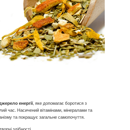
джерело енергії
, яке допомагає боротися з
лий час. Насичений вітамінами, мінералами та
анізму та покращує загальне самопочуття.
творчі здібності.