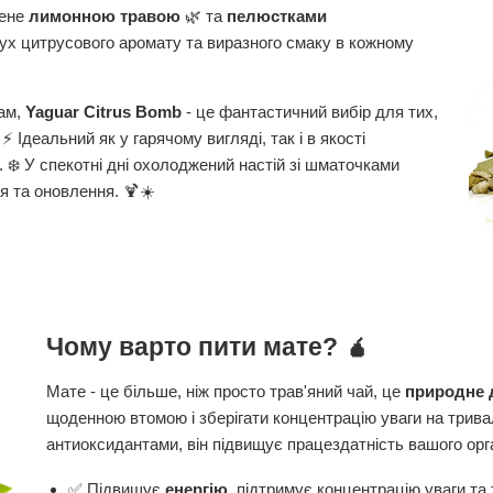
нене
лимонною тра
вою
🌿 та
пелюстками
бух цитрусового аромату та виразного смаку в кожному
рам,
Yaguar Citrus Bomb
- це фантастичний вибір для тих,
⚡ Ідеальний як у гарячому вигляді, так і в якості
. ❄️ У спекотні дні охолоджений настій зі шматочками
я та оновлення. 🍹☀️
Чому варто пити мате? 🧉
Мате - це більше, ніж просто трав'яний чай, це
природне 
щоденною втомою і зберігати концентрацію уваги на трива
антиоксидантами, він підвищує працездатність вашого орг
✅ Підвищує
енергію
, підтримує концентрацію уваги та 