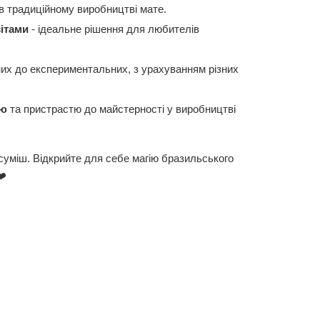
в традиційному виробництві мате.
вітами
- ідеальне рішення для любителів
них до експериментальних, з урахуванням різних
ою
та пристрастю до майстерності у виробництві
 суміш. Відкрийте для себе магію бразильського
❤️