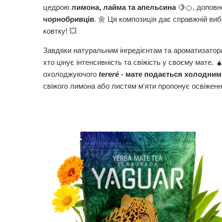
цедрою
лимона, лайма та апельсина
🍋🍊, допов
чорнобривців
. 🌼 Ця композиція дає справжній ви
ковтку! 💥
Завдяки натуральним інгредієнтам та ароматизато
хто цінує інтенсивність та свіжість у своєму мате. 🧉
охолоджуючого
tereré
- мате подається холодним
свіжого лимона або листям м'яти пропонує освіженн