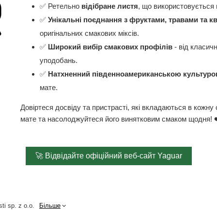
✅ Ретельно
відібране листя
, що використовується 
✅
Унікальні поєднання з фруктами, травами та к
оригінальних смакових міксів.
✅
Широкий вибір смакових профілів
- від класич
уподобань.
✅
Натхненний південноамериканською культур
мате.
Довіртеся досвіду та пристрасті, які вкладаються в кожну
мате та насолоджуйтеся його винятковим смаком щодня! 
🚀 Відвідайте офіційний веб-сайт Yaguar
ti sp. z o.o.
Більше