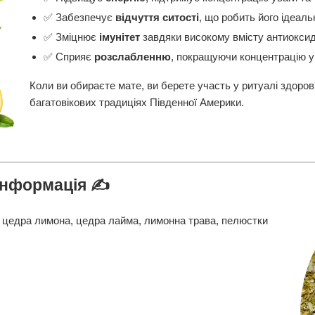
✅ Забезпечує
відчуття ситості
, що робить його ідеаль
✅ Зміцнює
імунітет
завдяки високому вмісту антиоксид
✅ Сприяє
розслабленню
, покращуючи концентрацію у
Коли ви обираєте мате, ви берете участь у ритуалі здоров'
багатовікових традиціях Південної Америки.
інформація ✍️
 цедра лимона, цедра лайма, лимонна трава, пелюстки