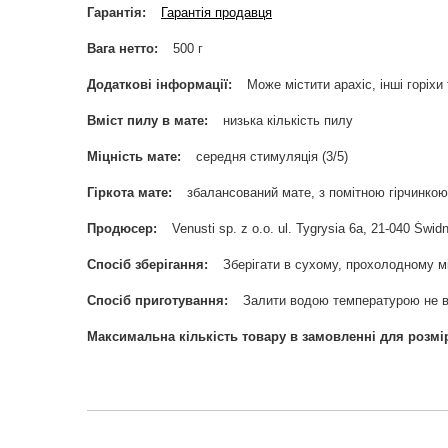
Гарантія
Гарантія продавця
Вага нетто
500 г
Додаткові інформації
Може містити арахіс, інші горіхи
Вміст пилу в мате
низька кількість пилу
Міцність мате
середня стимуляція (3/5)
Гіркота мате
збалансований мате, з помітною гірчинкою 
Продюсер
Venusti sp. z o.o. ul. Tygrysia 6a, 21-040 Ś
Спосіб зберігання
Зберігати в сухому, прохолодному мі
Спосіб приготування
Залити водою температурою не в
Максимальна кількість товару в замовленні для розмі