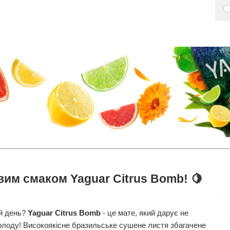
вим смаком Yaguar Citrus Bomb! 🍋
ій день?
Yaguar Citrus Bomb
- це мате, який дарує не
солоду! Високоякісне бразильське сушене листя збагачене