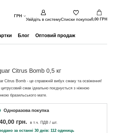
ГРН
Увійдіть в систему
Списки покупок
0,00 ГРН
артки
Блог
Оптовий продаж
uar Citrus Bomb 0,5 кг
ar Citrus Bomb - це справжній вибух смаку та освіження!
 цитрусовий смак ідеально поєднується з ніжною
инкою бразильського мате.
Одноразова покупка
40,00 грн.
в т.ч. ПДВ
/
шт.
родано за останні 30 днів: 112 одиниць