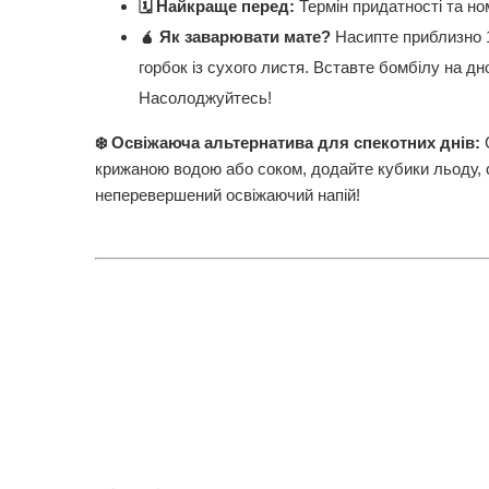
🗓️ Найкраще перед:
Термін придатності та ном
🧉 Як заварювати мате?
Насипте приблизно 1
горбок із сухого листя. Вставте бомбілу на д
Насолоджуйтесь!
❄️ Освіжаюча альтернатива для спекотних днів:
крижаною водою або соком, додайте кубики льоду, 
неперевершений освіжаючий напій!