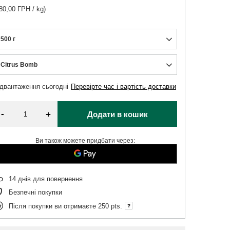
80,00 ГРН / kg)
500 г
Citrus Bomb
ідвантаження
сьогодні
Перевірте час і вартість доставки
-
+
Додати в кошик
Ви також можете придбати через:
14
днів для повернення
Безпечні покупки
Після покупки ви отримаєте
250 pts.