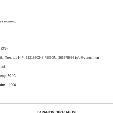
 та молоко.
(3/5)
widnik, Польща NIP: 6121860348 REGON: 366578876 info@venusti.eu
сці.
ище 80 °С.
рів
1000
ГАРАНТІЯ ПРОДАВЦЯ