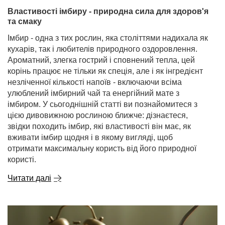
Властивості імбиру - природна сила для здоров'я
та смаку
Імбир - одна з тих рослин, яка століттями надихала як
кухарів, так і любителів природного оздоровлення.
Ароматний, злегка гострий і сповнений тепла, цей
корінь працює не тільки як спеція, але і як інгредієнт
незліченної кількості напоїв - включаючи всіма
улюблений імбирний чай та енергійний мате з
імбиром. У сьогоднішній статті ви познайомитеся з
цією дивовижною рослиною ближче: дізнаєтеся,
звідки походить імбир, які властивості він має, як
вживати імбир щодня і в якому вигляді, щоб
отримати максимальну користь від його природної
користі.
Читати далі