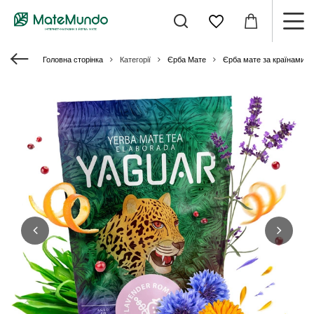
Головна сторінка
Категорії
Єрба Мате
Єрба мате за країнами