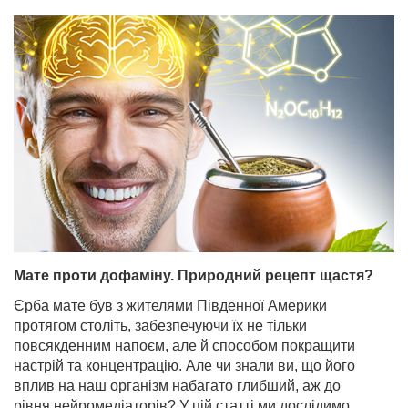
Мате проти дофаміну. Природний рецепт щастя?
Єрба мате був з жителями Південної Америки
протягом століть, забезпечуючи їх не тільки
повсякденним напоєм, але й способом покращити
настрій та концентрацію. Але чи знали ви, що його
вплив на наш організм набагато глибший, аж до
рівня нейромедіаторів? У цій статті ми дослідимо