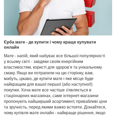
Єрба мате - де купити і чому краще купувати
онлайн
Мате - напій, який набуває все більшої популярності
у всьому світі - завдяки своїм енергійним
властивостям, користі для здоров'я та унікальному
смаку. Якщо ви потрапили на цю сторінку, вам,
мабуть, цікаво, де купити мате і яке місце буде
найкращим для вашої першої (або наступної!)
покупки. Хоча мате все частіше з'являється в
стаціонарних магазинах, саме інтернет-магазини
пропонують найширший асортимент, привабливі ціни
та зручність, перед якими важко встояти. Дізнайтеся,
чому купівля мате онлайн - найкраще рішення, якщо