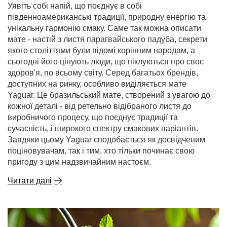
Уявіть собі напій, що поєднує в собі
південноамериканські традиції, природну енергію та
унікальну гармонію смаку. Саме так можна описати
мате - настій з листя парагвайського падуба, секрети
якого століттями були відомі корінним народам, а
сьогодні його цінують люди, що піклуються про своє
здоров'я, по всьому світу. Серед багатьох брендів,
доступних на ринку, особливо виділяється мате
Yaguar. Це бразильський мате, створений з увагою до
кожної деталі - від ретельно відібраного листя до
виробничого процесу, що поєднує традиції та
сучасність, і широкого спектру смакових варіантів.
Завдяки цьому Yaguar сподобається як досвідченим
поціновувачам, так і тим, хто тільки починає свою
пригоду з цим надзвичайним настоєм.
Читати далі