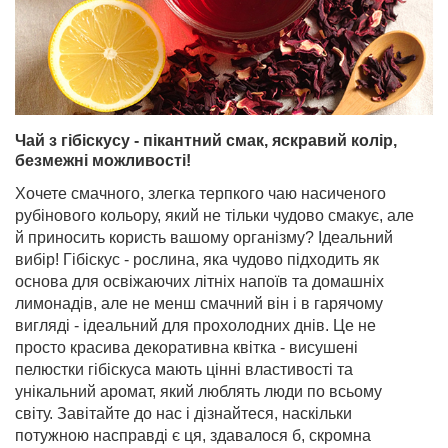
Чай з гібіскусу - пікантний смак, яскравий колір,
безмежні можливості!
Хочете смачного, злегка терпкого чаю насиченого
рубінового кольору, який не тільки чудово смакує, але
й приносить користь вашому організму? Ідеальний
вибір! Гібіскус - рослина, яка чудово підходить як
основа для освіжаючих літніх напоїв та домашніх
лимонадів, але не менш смачний він і в гарячому
вигляді - ідеальний для прохолодних днів. Це не
просто красива декоративна квітка - висушені
пелюстки гібіскуса мають цінні властивості та
унікальний аромат, який люблять люди по всьому
світу. Завітайте до нас і дізнайтеся, наскільки
потужною насправді є ця, здавалося б, скромна