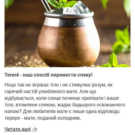
Tereré - наш спосіб перемогти спеку!
Ніщо так не зігріває тіло і не стимулює розум, як
гарячий настій улюбленого мате. Але що
відбувається, коли сонце починає припікати і ваше
тіло, втомлене спекою, жадає бадьорого освіжаючого
напою? Для любителів мате є лише одна відповідь:
терере - мате, поданий холодним.
Читати далі