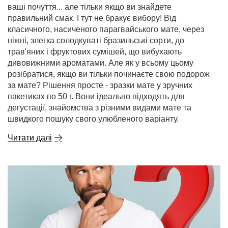
ваші почуття... але тільки якщо ви знайдете
правильний смак. І тут не бракує вибору! Від
класичного, насиченого парагвайського мате, через
ніжні, злегка солодкуваті бразильські сорти, до
трав'яних і фруктових сумішей, що вибухають
дивовижними ароматами. Але як у всьому цьому
розібратися, якщо ви тільки починаєте свою подорож
за мате? Рішення просте - зразки мате у зручних
пакетиках по 50 г. Вони ідеально підходять для
дегустації, знайомства з різними видами мате та
швидкого пошуку свого улюбленого варіанту.
Читати далі