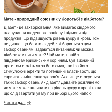
Мате - природний союзник у боротьбі з діабетом?
Діабет - це захворювання, яке вимагає свідомого
планування щоденного раціону і відмови від
продуктів, що підвищують рівень цукру в крові. Тож
не дивно, що багато людей, які борються з цим
захворюванням, задаються питанням: чи можна
діабетикам пити мате? Чай мате, напій з
південноамериканським корінням, був визнаний
протягом століть як за його смак, так і за його
стимулюючі ефекти та потенційні властивості, що
сприяють зміцненню здоров'я. Але як це стосується
таких захворювань, як діабет? Давайте розглянемо,
як мате може впливати на рівень цукру в крові та на
що слід звертати увагу при виборі цього напою.
Читати далі