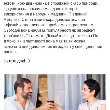
екзотичною дивиною - це справжній скарб природи.
Ця унікальна рослина має давню історію
використання в народній медицині Південної
Америки. Століттями її кора допомагала при
інфекціях, запаленнях і проблемах з травленням.
Сьогодні вона набуває популярності як інгредієнт
трав'яних чаїв та мате. Дізнайтеся, що таке кора По
д'Арко, які властивості вона має та як можна
включити цей дивовижний інгредієнт у свій щоденний
раціон.
Читати далі