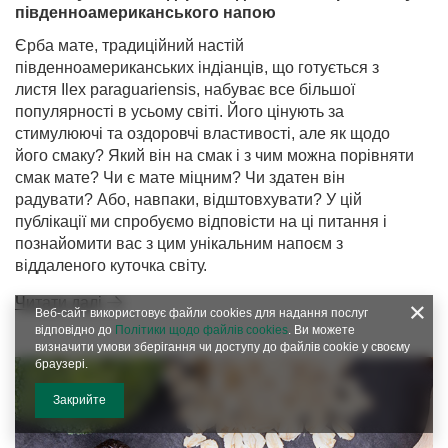
південноамериканського напою
Єрба мате, традиційний настій
південноамериканських індіанців, що готується з
листя Ilex paraguariensis, набуває все більшої
популярності в усьому світі. Його цінують за
стимулюючі та оздоровчі властивості, але як щодо
його смаку? Який він на смак і з чим можна порівняти
смак мате? Чи є мате міцним? Чи здатен він
радувати? Або, навпаки, відштовхувати? У цій
публікації ми спробуємо відповісти на ці питання і
познайомити вас з цим унікальним напоєм з
віддаленого куточка світу.
Читати далі
Веб-сайт використовує файли cookies для надання послуг
відповідно до
Політики щодо файлів cookies
. Ви можете
визначити умови зберігання чи доступу до файлів cookie у своєму
браузері.
Закрийте