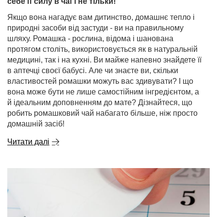
себе її силу в чаї і не тільки!
Якщо вона нагадує вам дитинство, домашнє тепло і
природні засоби від застуди - ви на правильному
шляху. Ромашка - рослина, відома і шанована
протягом століть, використовується як в натуральній
медицині, так і на кухні. Ви майже напевно знайдете її
в аптечці своєї бабусі. Але чи знаєте ви, скільки
властивостей ромашки можуть вас здивувати? І що
вона може бути не лише самостійним інгредієнтом, а
й ідеальним доповненням до мате? Дізнайтеся, що
робить ромашковий чай набагато більше, ніж просто
домашній засіб!
Читати далі