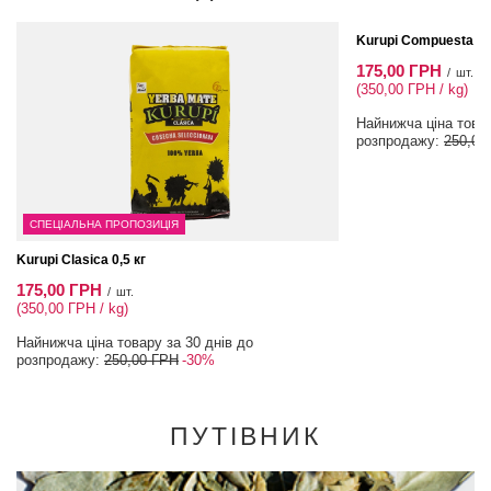
СПЕЦІАЛЬНА ПРОПОЗ
Kurupi Compuesta Men
175,00 ГРН
/
шт.
(350,00 ГРН / kg)
Найнижча ціна товар
розпродажу:
250,00
СПЕЦІАЛЬНА ПРОПОЗИЦІЯ
Kurupi Clasica 0,5 кг
175,00 ГРН
/
шт.
(350,00 ГРН / kg)
Найнижча ціна товару за 30 днів до
розпродажу:
250,00 ГРН
-30%
ПУТІВНИК