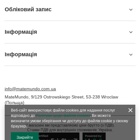
Обліковий запис
Інформація
Інформація
info@matemundo.com.ua
MateMundo
,
9/129 Ostrowskiego Street
,
53-238
Wroclaw
(Польща)
Веб-сайт використовує файли cookies для надання послуг
відповідно до
Політики щодо файлів cookies
. Ви можете
визначити умови зберігання чи доступу до файлів cookie у своєму
У магазині ми представляємо ціни брутто (з ПДВ).
браузері.
Ставки ПДВ для внутрішніх споживачів:
Україна
.
Закрийте