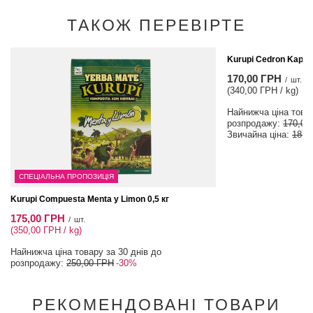
ТАКОЖ ПЕРЕВІРТЕ
МОЖЛИВІСТЬ
Kurupi Cedron Kapi'i 
170,00 ГРН
/
шт.
(340,00 ГРН / kg)
Найнижча ціна товар
розпродажу:
170,00
Звичайна ціна:
187,
СПЕЦІАЛЬНА ПРОПОЗИЦІЯ
Kurupi Compuesta Menta y Limon 0,5 кг
175,00 ГРН
/
шт.
(350,00 ГРН / kg)
Найнижча ціна товару за 30 днів до
розпродажу:
250,00 ГРН
-30%
РЕКОМЕНДОВАНІ ТОВАРИ