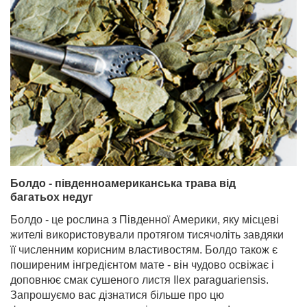
Болдо - південноамериканська трава від
багатьох недуг
Болдо - це рослина з Південної Америки, яку місцеві
жителі використовували протягом тисячоліть завдяки
її численним корисним властивостям. Болдо також є
поширеним інгредієнтом мате - він чудово освіжає і
доповнює смак сушеного листя Ilex paraguariensis.
Запрошуємо вас дізнатися більше про цю