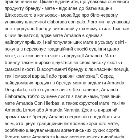
присвячений їм. Цікаво відзначити, що упаковка основного
продукту бренду - мате - відсилає до батьківщини
Шиховського в кольорах - мова йде про біло-червону
упаковку класичної elaborada con palo. Логотип на упаковці
всіх продуктів бренду виконаний у схожому стилі. Тож нам
є чим пишатися, адже мате Amanda є одним з
найпопулярніших і найпопулярніших мате в усьому світі -
покупців переконує традиційний спосіб сушіння цього
мате, а також висока якість продукції Amanda. Мате
бренду також широко цінується за свою високу якість і
смакові якості. В асортименті бренду є як класичні позиції,
так і смакові варіації або трав'яні композиції. Серед
найвідоміших продуктів бренду можна виділити Amanda
Despalada, тобто сушене листя без паличок, Amanda
Elaborada, тобто сушене листя з паличками, трав'яний
мате Amanda Con Hierbas, а також фруктові мате, такі як
Amanda Limon або Amanda Naranja. Досить виразний
аромат мате бренду Amanda неодмінно сподобається
всім, хто цінує традиційний післясмак хорошого мате,
особливо шанувальникам аргентинських сухих сортів.
Купити мате Amanda та інших аргентинських виробників