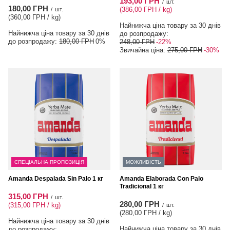
193,00 ГРН
/
шт.
180,00 ГРН
(386,00 ГРН / kg
)
/
шт.
(360,00 ГРН / kg
)
Найнижча ціна товару за 30 днів
Найнижча ціна товару за 30 днів
до розпродажу:
до розпродажу:
180,00 ГРН
0%
248,00 ГРН
-22%
Звичайна ціна:
275,00 ГРН
-30%
СПЕЦІАЛЬНА ПРОПОЗИЦІЯ
МОЖЛИВІСТЬ
Amanda Despalada Sin Palo 1 кг
Amanda Elaborada Con Palo
Tradicional 1 кг
315,00 ГРН
/
шт.
280,00 ГРН
(315,00 ГРН / kg
)
/
шт.
(280,00 ГРН / kg
)
Найнижча ціна товару за 30 днів
Найнижча ціна товару за 30 днів
до розпродажу: