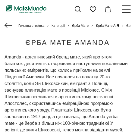
Головна сторінка
Категорії
Єрба Мате
Єрба Мате А-Я
Єрба
ЄРБА МАТЕ AMANDA
Amanda - аргентинський бренд мате, який протягом
багатьох десятиліть створювався наступними поколіннями
польських емігрантів, що колись приїхали на землі
Південної Америки. Все почалося на початку 20-го
століття, коли Ян Шиховський, емігрант з Польщі,
заснував плантацію мате в провінції Місіонес. Сім'я
Шиховських оселилася в аргентинському поселенні
Апостолес, скориставшись еміграційною програмою
аргентинського уряду. Плантація Шиховських була
заснована в 1917 році, а це означає, що Amanda yerba
mate - це йерба з більш ніж 100-річною традицією! У
регіоні, де жили Шиховські, тепер можна відвідати музей,