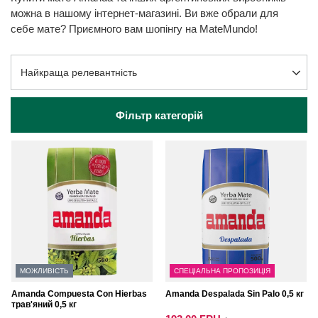
можна в нашому інтернет-магазині. Ви вже обрали для
себе мате? Приємного вам шопінгу на MateMundo!
Змінити сортування
Найкраща релевантність
Фільтр категорій
МОЖЛИВІСТЬ
СПЕЦІАЛЬНА ПРОПОЗИЦІЯ
Amanda Compuesta Con Hierbas
Amanda Despalada Sin Palo 0,5 кг
трав'яний 0,5 кг