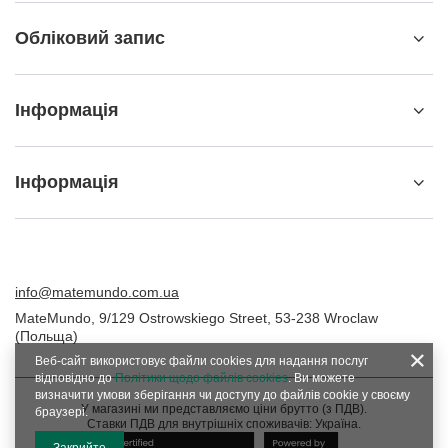
Обліковий запис
Інформація
Інформація
info@matemundo.com.ua
MateMundo
,
9/129 Ostrowskiego Street
,
53-238
Wroclaw
(Польща)
Веб-сайт використовує файли cookies для надання послуг
відповідно до
Політики щодо файлів cookies
. Ви можете
визначити умови зберігання чи доступу до файлів cookie у своєму
У магазині ми представляємо ціни брутто (з ПДВ).
браузері.
Ставки ПДВ для внутрішніх споживачів:
Україна
.