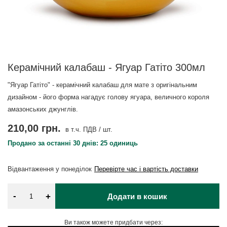
Керамічний калабаш - Ягуар Гатіто 300мл
"Ягуар Гатіто" - керамічний калабаш для мате з оригінальним
дизайном - його форма нагадує голову ягуара, величного короля
амазонських джунглів.
210,00 грн.
в т.ч. ПДВ
/
шт.
Продано за останні 30 днів: 25 одиниць
Відвантаження
у понеділок
Перевірте час і вартість доставки
-
+
Додати в кошик
Ви також можете придбати через: