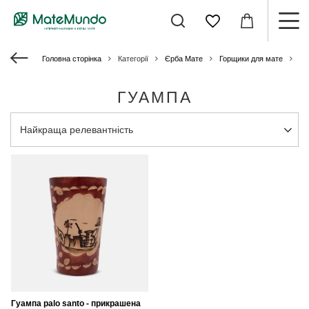
Головна сторінка
Категорії
Єрба Мате
Горщики для мате
Гу
ГУАМПА
Змінити сортування
Найкраща релевантність
Гуампа palo santo - прикрашена