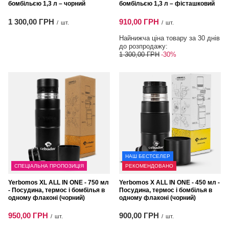
бомбільєю 1,3 л – чорний
бомбільєю 1,3 л – фісташковий
1 300,00 ГРН
910,00 ГРН
/
шт.
/
шт.
Найнижча ціна товару за 30 днів
до розпродажу:
1 300,00 ГРН
-30%
НАШ БЕСТСЕЛЕР
СПЕЦІАЛЬНА ПРОПОЗИЦІЯ
РЕКОМЕНДОВАНО
Yerbomos XL ALL IN ONE - 750 мл
Yerbomos X ALL IN ONE - 450 мл -
- Посудина, термос і бомбілья в
Посудина, термос і бомбілья в
одному флаконі (чорний)
одному флаконі (чорний)
950,00 ГРН
900,00 ГРН
/
шт.
/
шт.