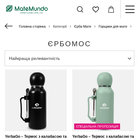
Головна сторінка
Категорії
Єрба Мате
Горщики для мате
Єр
ЄРБОМОС
Змінити сортування
Найкраща релевантність
СПЕЦІАЛЬНА ПРОПОЗИЦІЯ
YerbaGo – Термос з калабасою та
YerbaGo – Термос з калабасою та