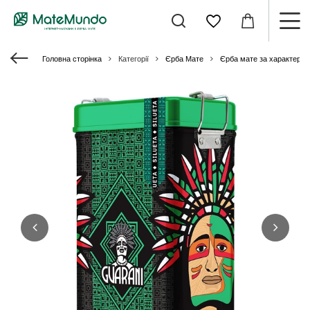
Головна сторінка
Категорії
Єрба Мате
Єрба мате за характери