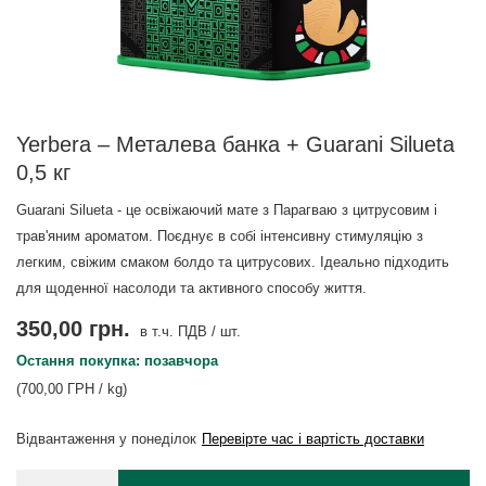
Yerbera – Металева банка + Guarani Silueta
0,5 кг
Guarani Silueta - це освіжаючий мате з Парагваю з цитрусовим і
трав'яним ароматом. Поєднує в собі інтенсивну стимуляцію з
легким, свіжим смаком болдо та цитрусових. Ідеально підходить
для щоденної насолоди та активного способу життя.
350,00 грн.
в т.ч. ПДВ
/
шт.
Остання покупка: позавчора
(700,00 ГРН / kg)
Відвантаження
у понеділок
Перевірте час і вартість доставки