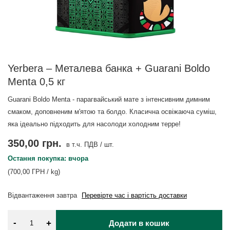
Yerbera – Металева банка + Guarani Boldo
Menta 0,5 кг
Guarani Boldo Menta - парагвайський мате з інтенсивним димним
смаком, доповненим м'ятою та болдо. Класична освіжаюча суміш,
яка ідеально підходить для насолоди холодним терре!
350,00 грн.
в т.ч. ПДВ
/
шт.
Остання покупка: вчора
(700,00 ГРН / kg)
Відвантаження
завтра
Перевірте час і вартість доставки
-
+
Додати в кошик