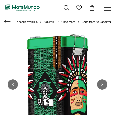
Головна сторінка
Категорії
Єрба Мате
Єрба мате за характери