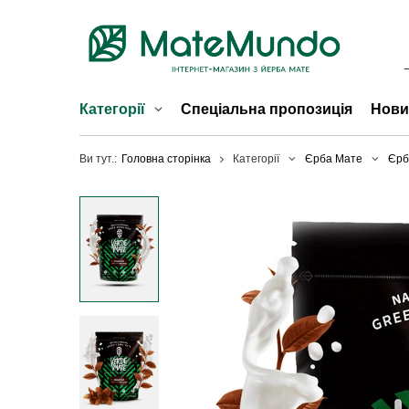
Категорії
Спеціальна пропозиція
Нови
Ви тут.:
Головна сторінка
Категорії
Єрба Мате
Єрб