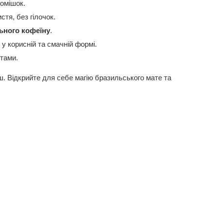
омішок.
стя, без гілочок.
ьного кофеїну
.
 у корисній та смачній формі.
тами.
іш. Відкрийте для себе магію бразильського мате та