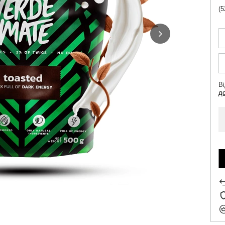
(5
В
д