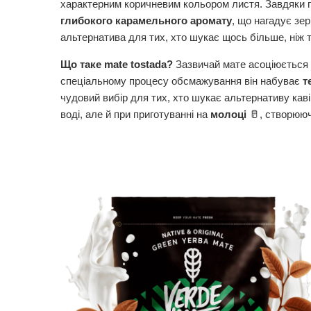
характерним коричневим кольором листя. Завдяки
глибокого карамельного аромату
, що нагадує зе
альтернатива для тих, хто шукає щось більше, ніж тр
Що таке mate tostada?
Зазвичай мате асоціюється з
спеціальному процесу обсмажування він набуває
т
чудовий вибір для тих, хто шукає альтернативу каві
воді, але й при приготуванні на
молоці
🥛, створююч