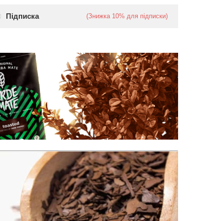
Підписка
(Знижка
10%
для підписки)