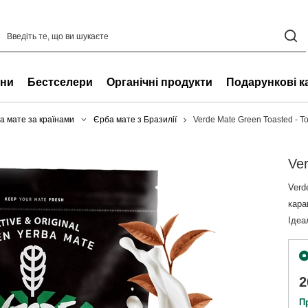
ни
Бестселери
Органічні продукти
Подарункові к
а мате за країнами
Єрба мате з Бразилії
Verde Mate Green Toasted - To
Ver
Verd
кара
Ідеа
2
П