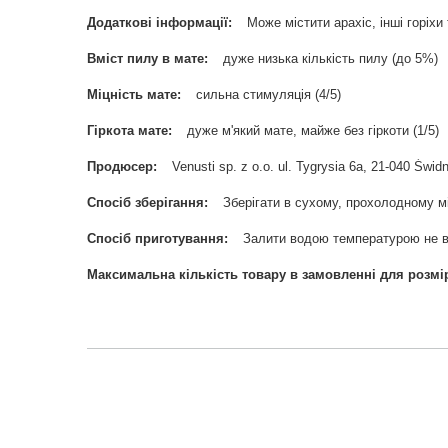
Додаткові інформації
Може містити арахіс, інші горіхи
Вміст пилу в мате
дуже низька кількість пилу (до 5%)
Міцність мате
сильна стимуляція (4/5)
Гіркота мате
дуже м'який мате, майже без гіркоти (1/5)
Продюсер
Venusti sp. z o.o. ul. Tygrysia 6a, 21-040 Ś
Спосіб зберігання
Зберігати в сухому, прохолодному мі
Спосіб приготування
Залити водою температурою не в
Максимальна кількість товару в замовленні для розмі