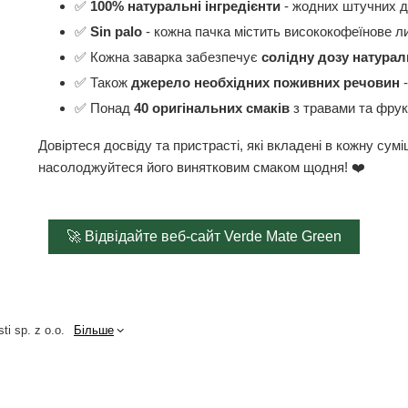
✅
100% натуральні інгредієнти
- жодних штучних д
✅
Sin palo
- кожна пачка містить висококофеїнове ли
✅ Кожна заварка забезпечує
солідну дозу натурал
✅ Також
джерело необхідних поживних речовин
-
✅ Понад
40 оригінальних смаків
з травами та фрук
Довіртеся досвіду та пристрасті, які вкладені в кожну сум
насолоджуйтеся його винятковим смаком щодня! ❤️
🚀 Відвідайте веб-сайт Verde Mate Green
ti sp. z o.o.
Більше