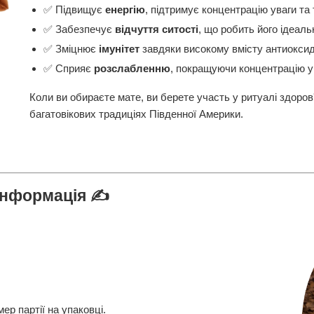
✅ Підвищує
енергію
, підтримує концентрацію уваги та 
✅ Забезпечує
відчуття ситості
, що робить його ідеаль
✅ Зміцнює
імунітет
завдяки високому вмісту антиоксид
✅ Сприяє
розслабленню
, покращуючи концентрацію у
Коли ви обираєте мате, ви берете участь у ритуалі здоров'
багатовікових традиціях Південної Америки.
інформація ✍️
ер партії на упаковці.