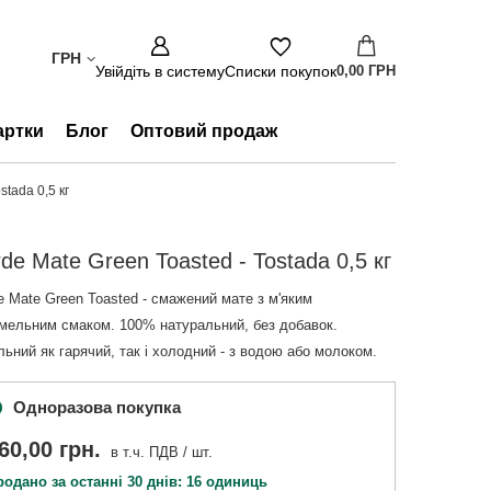
ГРН
Увійдіть в систему
Списки покупок
0,00 ГРН
артки
Блог
Оптовий продаж
stada 0,5 кг
de Mate Green Toasted - Tostada 0,5 кг
e Mate Green Toasted - смажений мате з м'яким
мельним смаком. 100% натуральний, без добавок.
льний як гарячий, так і холодний - з водою або молоком.
Одноразова покупка
60,00 грн.
в т.ч. ПДВ
/
шт.
родано за останні 30 днів: 16 одиниць