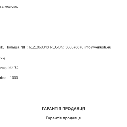
 та молоко.
widnik, Польща NIP: 6121860348 REGON: 366578876 info@venusti.eu
сці.
ище 80 °С.
рів
1000
ГАРАНТІЯ ПРОДАВЦЯ
Гарантія продавця