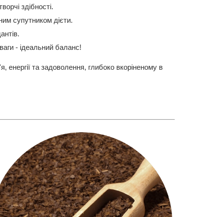
творчі здібності.
ним супутником дієти.
антів.
ваги - ідеальний баланс!
я, енергії та задоволення, глибоко вкоріненому в