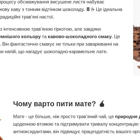
 процесу обсмажування висушене листя набуває
рнову каву з тонким відтінком шоколаду. 🍫☕ Це ідеальна
адиційні трав'яні настої.
 інтенсивною трав'яною гіркотою, але завдяки
емнішого кольору
та
кавово-шоколадного смаку
. Це
. Він фантастично смакує не тільки при заварюванні на
и напій, що нагадує шоколадно-карамельне лате.
🧉
Чому варто пити мате?
Мате - це більше, ніж просто трав'яний чай, це
природне 
щоденною втомою та підтримувати тривалу концентрацію у
антиоксидантами, він підвищує працездатність вашого орг