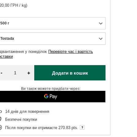
20,00 ГРН / kg)
500 г
Tostada
ідвантаження
у понеділок
Перевірте час і вартість
оставки
-
+
Додати в кошик
Ви також можете придбати через:
14
днів для повернення
Безпечні покупки
Після покупки ви отримаєте
270.83 pts.