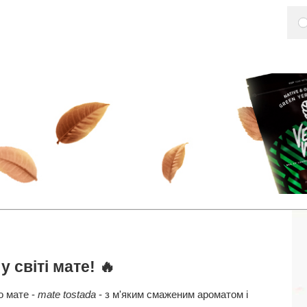
 світі мате! 🔥
о мате -
mate tostada
- з м'яким смаженим ароматом і