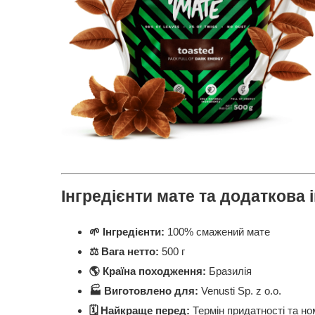
Інгредієнти мате та додаткова 
🌱
Інгредієнти:
100% смажений мате
⚖️ Вага нетто:
500 г
🌎 Країна походження:
Бразилія
🏭 Виготовлено для:
Venusti Sp. z o.o.
🗓️ Найкраще перед:
Термін придатності та ном