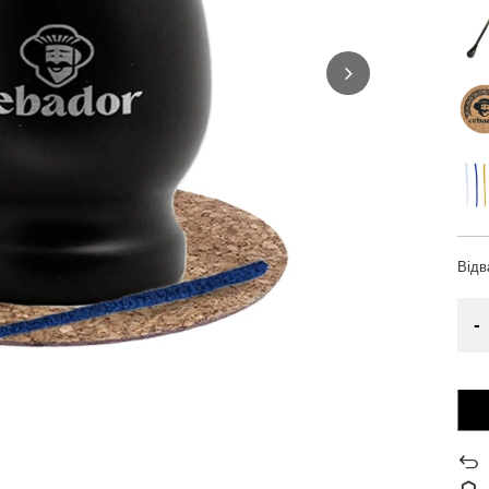
Від
-