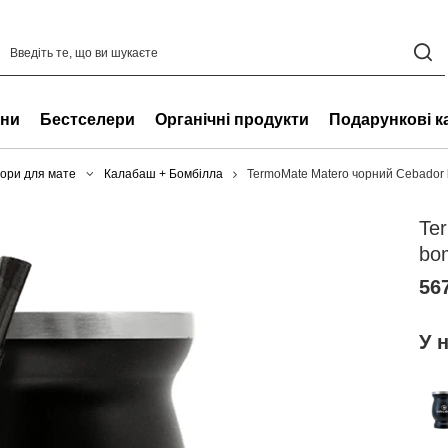
ни
Бестселери
Органічні продукти
Подарункові к
ори для мате
Калабаш + Бомбілла
TermoMate Matero чорний Cebador 
Te
bom
567
У 