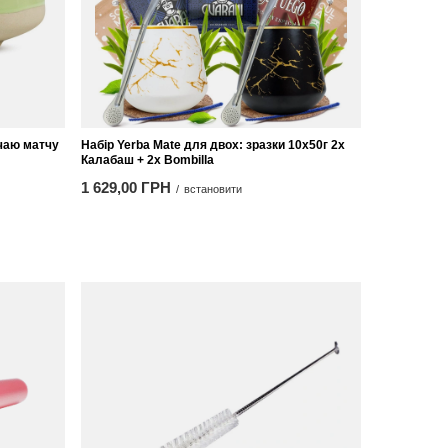
 чаю матчу
Набір Yerba Mate для двох: зразки 10x50г 2x
Калабаш + 2x Bombilla
1 629,00 ГРН
/
встановити