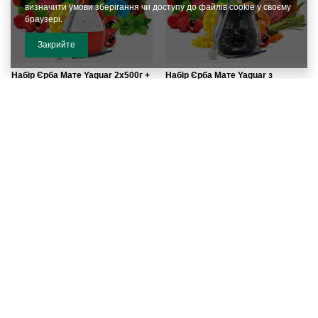
визначити умови зберігання чи доступу до файлів cookie у своєму
браузері.
Закрийте
Набір Єрба Мате Yaguar 2x500г +
Набір Єрба Мате Yaguar з
Калабаш + Бомбілла
керамічного калабашу bombilla
867,00 ГРН
885,00 ГРН
/
встановити
/
встановити
Набір Єрба Мате Yaguar з
Набір Єрба Мате Guarani з
керамічного калабашу bombilla
керамічного калабашу bombilla