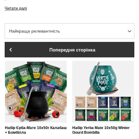
Читати далі
Змінити сортування
Найкраща релевантність
Попередня сторінка
Набір Єрба-Мате 10x50г Калабаш
Набір Yerba Mate 10x50g Winter
+ Бомбілла
Gourd Bombilla