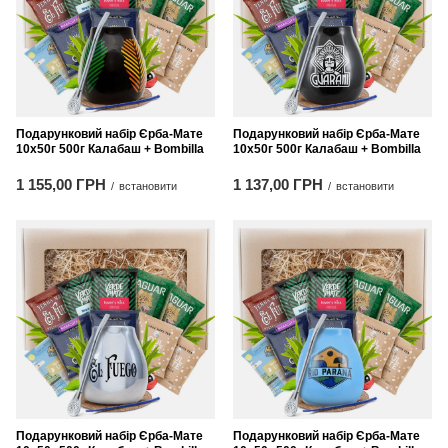
Подарунковий набір Єрба-Мате
Подарунковий набір Єрба-Мате
10x50г 500г Калабаш + Bombilla
10x50г 500г Калабаш + Bombilla
1 155,00 ГРН
1 137,00 ГРН
/
встановити
/
встановити
Подарунковий набір Єрба-Мате
Подарунковий набір Єрба-Мате