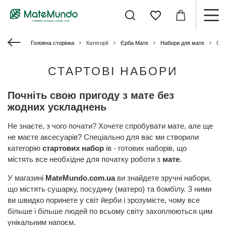
Головна сторінка
Категорії
Єрба Мате
Набори для мате
Ста
СТАРТОВІ НАБОРИ
Почніть свою пригоду з мате без
жодних ускладнень
Не знаєте, з чого почати? Хочете спробувати мате, але ще
не маєте аксесуарів? Спеціально для вас ми створили
категорію
стартових набор
ів - готових наборів, що
містять все необхідне для початку роботи з
мате
.
У магазині
MateMundo.com.ua
ви знайдете зручні набори,
що містять сушарку, посудину (матеро) та бомбілу. З ними
ви швидко поринете у світ йерби і зрозумієте, чому все
більше і більше людей по всьому світу захоплюються цим
унікальним напоєм.