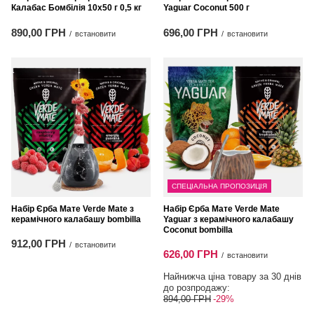
Калабас Бомбілія 10x50 г 0,5 кг
Yaguar Coconut 500 г
890,00 ГРН
696,00 ГРН
/
встановити
/
встановити
СПЕЦІАЛЬНА ПРОПОЗИЦІЯ
Набір Єрба Мате Verde Mate з
Набір Єрба Мате Verde Mate
керамічного калабашу bombilla
Yaguar з керамічного калабашу
Coconut bombilla
912,00 ГРН
/
встановити
626,00 ГРН
/
встановити
Найнижча ціна товару за 30 днів
до розпродажу:
894,00 ГРН
-29%