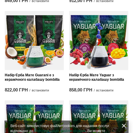
849,00 ГРН
912,00 ГРН
/
встановити
/
встановити
Набір Єрба Мате Guarani e з
Набір Єрба Мате Yaguar з
керамічного калабашу bombilla
керамічного калабашу bombilla
822,00 ГРН
858,00 ГРН
/
встановити
/
встановити
Веб-сайт використовує файли cookies для надання послуг
відповідно до
Політики щодо файлів cookies
. Ви можете