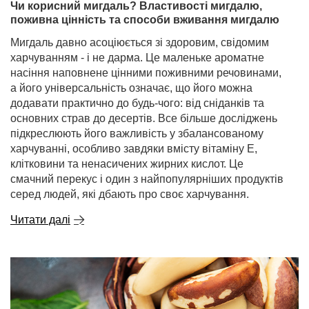
Чи корисний мигдаль? Властивості мигдалю,
поживна цінність та способи вживання мигдалю
Мигдаль давно асоціюється зі здоровим, свідомим
харчуванням - і не дарма. Це маленьке ароматне
насіння наповнене цінними поживними речовинами,
а його універсальність означає, що його можна
додавати практично до будь-чого: від сніданків та
основних страв до десертів. Все більше досліджень
підкреслюють його важливість у збалансованому
харчуванні, особливо завдяки вмісту вітаміну Е,
клітковини та ненасичених жирних кислот. Це
смачний перекус і один з найпопулярніших продуктів
серед людей, які дбають про своє харчування.
Читати далі