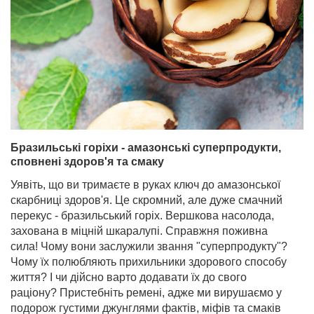
Бразильські горіхи - амазонські суперпродукти,
сповнені здоров'я та смаку
Уявіть, що ви тримаєте в руках ключ до амазонської
скарбниці здоров'я. Це скромний, але дуже смачний
перекус - бразильський горіх. Вершкова насолода,
захована в міцній шкаралупі. Справжня поживна
сила! Чому вони заслужили звання "суперпродукту"?
Чому їх полюбляють прихильники здорового способу
життя? І чи дійсно варто додавати їх до свого
раціону? Пристебніть ремені, адже ми вирушаємо у
подорож густими джунглями фактів, міфів та смаків