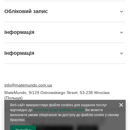
Обліковий запис
Інформація
Інформація
info@matemundo.com.ua
MateMundo
,
9/129 Ostrowskiego Street
,
53-238
Wroclaw
(Польща)
Веб-сайт використовує файли cookies для надання послуг
відповідно до
Політики щодо файлів cookies
. Ви можете
визначити умови зберігання чи доступу до файлів cookie у своєму
У магазині ми представляємо ціни брутто (з ПДВ).
браузері.
Ставки ПДВ для внутрішніх споживачів:
Україна
.