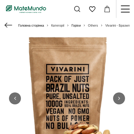
Головна сторінка
Категорії
Горіхи
Others
Vivarini - Бразильсь