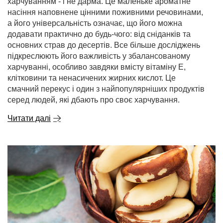
харчуванням - і не дарма. Це маленьке ароматне
насіння наповнене цінними поживними речовинами,
а його універсальність означає, що його можна
додавати практично до будь-чого: від сніданків та
основних страв до десертів. Все більше досліджень
підкреслюють його важливість у збалансованому
харчуванні, особливо завдяки вмісту вітаміну Е,
клітковини та ненасичених жирних кислот. Це
смачний перекус і один з найпопулярніших продуктів
серед людей, які дбають про своє харчування.
Читати далі