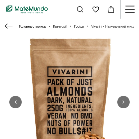
Головна сторінка
Категорії
Горіхи
Vivarini - Натуральний мигдал