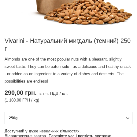
Vivarini - Натуральний мигдаль (темний) 250
г
Almonds are one of the most popular nuts with a pleasant, slightly
sweet taste. They can be eaten solo - as a delicious and healthy snack
- or added as an ingredient to a variety of dishes and desserts. The
possibilities are endless!
290,00 грн.
в т.ч. ПДВ
/
шт.
(1 160,00 ГРН / kg)
250g
Доступний у дуже невеликих кількостях
Відвантаження
завтра
Перевірте час і вартість доставки