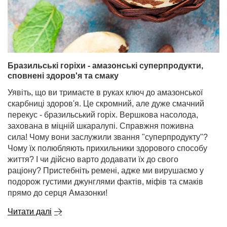
Бразильські горіхи - амазонські суперпродукти,
сповнені здоров'я та смаку
Уявіть, що ви тримаєте в руках ключ до амазонської
скарбниці здоров'я. Це скромний, але дуже смачний
перекус - бразильський горіх. Вершкова насолода,
захована в міцній шкаралупі. Справжня поживна
сила! Чому вони заслужили звання "суперпродукту"?
Чому їх полюбляють прихильники здорового способу
життя? І чи дійсно варто додавати їх до свого
раціону? Пристебніть ремені, адже ми вирушаємо у
подорож густими джунглями фактів, міфів та смаків
прямо до серця Амазонки!
Читати далі