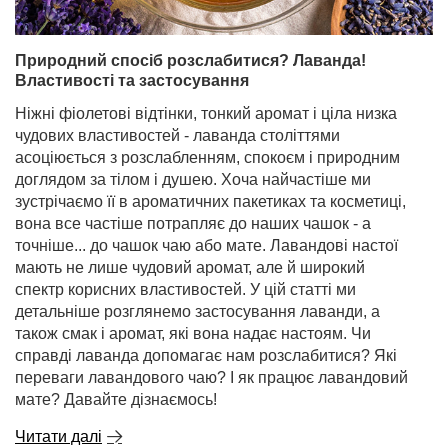
Природний спосіб розслабитися? Лаванда!
Властивості та застосування
Ніжні фіолетові відтінки, тонкий аромат і ціла низка
чудових властивостей - лаванда століттями
асоціюється з розслабленням, спокоєм і природним
доглядом за тілом і душею. Хоча найчастіше ми
зустрічаємо її в ароматичних пакетиках та косметиці,
вона все частіше потрапляє до наших чашок - а
точніше... до чашок чаю або мате. Лавандові настої
мають не лише чудовий аромат, але й широкий
спектр корисних властивостей. У цій статті ми
детальніше розглянемо застосування лаванди, а
також смак і аромат, які вона надає настоям. Чи
справді лаванда допомагає нам розслабитися? Які
переваги лавандового чаю? І як працює лавандовий
мате? Давайте дізнаємось!
Читати далі