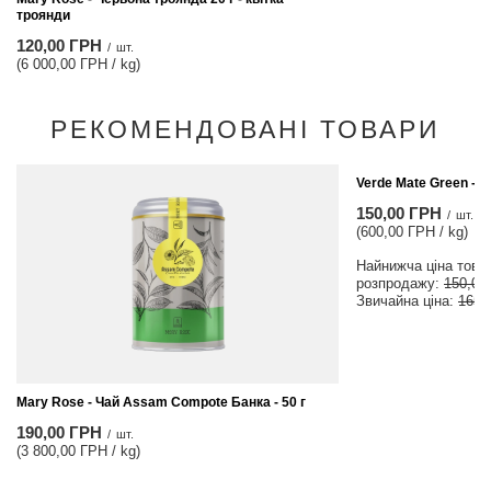
троянди
120,00 ГРН
/
шт.
(6 000,00 ГРН / kg)
РЕКОМЕНДОВАНІ ТОВАРИ
МОЖЛИВІСТЬ
Verde Mate Green - ц
150,00 ГРН
/
шт.
(600,00 ГРН / kg)
Найнижча ціна товар
розпродажу:
150,00
Звичайна ціна:
165,
Mary Rose - Чай Assam Compote Банка - 50 г
190,00 ГРН
/
шт.
(3 800,00 ГРН / kg)