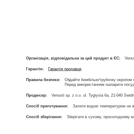
Організація, відповідальна за цей продукт в ЄС
Venus
Гарантія
Гарантія продавця
Правила безпеки
Обдайте бомбілью/трубочку окропом 
Перед використанням ошпарити посуд
Продюсер
Venusti sp. z o.o. ul. Tygrysia 6a, 21-040 Ś
Спосіб приготування
Залити водою температурою не в
Спосіб зберігання
Зберігати в сухому, прохолодному мі