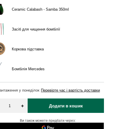
Ceramic Calabash - Samba 350ml
Засіб для чищення бомбілії
Коркова підставка
Бомбілія Mercedes
вантаження
у понеділок
Перевірте час і вартість доставки
+
Додати в кошик
Ви також можете придбати через: