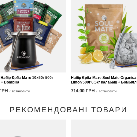
Набір Єрба-Мате 10x50г 500г
Набір Єрба-Мате Soul Mate Organica
+ Bombilla
Limon 500г 0,5кг Калабаш + Бомбілл
 ГРН
714,00 ГРН
/
встановити
/
встановити
РЕКОМЕНДОВАНІ ТОВАРИ