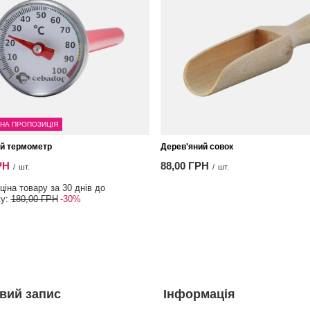
НА ПРОПОЗИЦІЯ
й термометр
Дерев'яний совок
РН
88,00 ГРН
/
шт.
/
шт.
іна товару за 30 днів до
жу:
180,00 ГРН
-30%
вий запис
Інформація