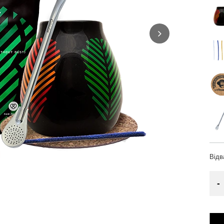
Від
-