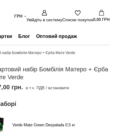
ГРН
Увійдіть в систему
Списки покупок
0,00 ГРН
артки
Блог
Оптовий продаж
 набір Бомбілія Матеро + Єрба Мате Verde
артовий набір Бомбілія Матеро + Єрба
те Verde
,00 грн.
в т.ч. ПДВ
/
встановити
наборі
Verde Mate Green Despalada 0,5 кг