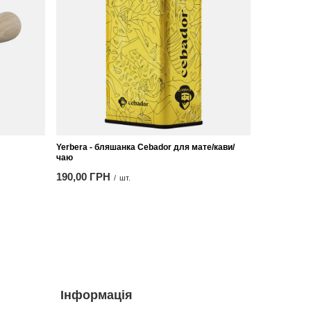
Yerbera - бляшанка Cebador для мате/кави/
чаю
190,00 ГРН
/
шт.
Інформація