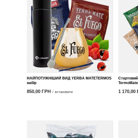
НАЙПОТУЖНІШИЙ ВИД YERBA MATETERMOS
Стартовий 
набір
TermoMate 
850,00 ГРН
1 170,00
/
встановити