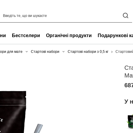
ни
Бестселери
Органічні продукти
Подарункові к
ори для мате
Стартові набори
Стартові набори з 0,5 кг
Стартовий
Ст
Ма
687
У 