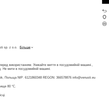
ti sp. z o.o.
Більше
перед використанням. Уникайте миття в посудомийній машині.
. Не мити в посудомийній машині.
widnik, Польща NIP: 6121860348 REGON: 366578876 info@venusti.eu
ище 80 °С.
сці.