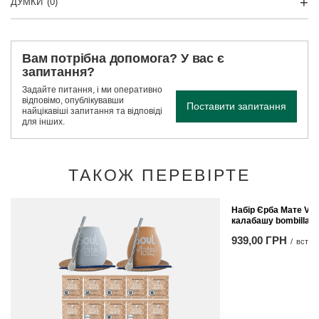
ДУМКИ
(0)
Вам потрібна допомога? У вас є
запитання?
Задайте питання, і ми оперативно
відповімо, опублікувавши
Поставити запитання
найцікавіші запитання та відповіді
для інших.
ТАКОЖ ПЕРЕВІРТЕ
Набір Єрба Мате Ver
калабашу bombilla
939,00 ГРН
/
встан