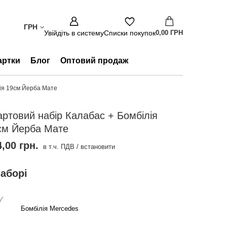
ГРН
Увійдіть в систему
Списки покупок
0,00 ГРН
артки
Блог
Оптовий продаж
ія 19см Йерба Мате
артовий набір Калабас + Бомбілія
см Йерба Мате
,00 грн.
в т.ч. ПДВ
/
встановити
наборі
Бомбілія Mercedes