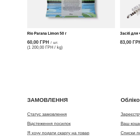
Rio Parana Limon 50 г
Засіб для 
60,00 ГРН
83,00 ГР
/
шт.
(1 200,00 ГРН / kg)
ЗАМОВЛЕННЯ
Обліко
Статус замовлення
Зареєстр
Відстеження посилок
Ваш кош
Я хочу подати скаргу на товар
Списки п