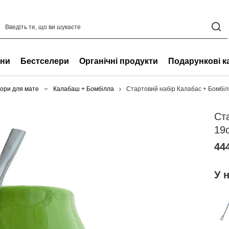
ни
Бестселери
Органічні продукти
Подарункові к
ори для мате
Калабаш + Бомбілла
Стартовий набір Калабас + Бомбіл
Ст
19
444
У 