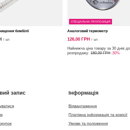
СПЕЦІАЛЬНА ПРОПОЗИЦІЯ
чищення бомбілії
Аналоговий термометр
Н
126,00 ГРН
/
шт.
/
шт.
Найнижча ціна товару за 30 днів до
розпродажу:
180,00 ГРН
-30%
вий запис
Інформація
уватися
Відвантаження
ик
Платіжна інформація та комісії
окупок
Умови та положення