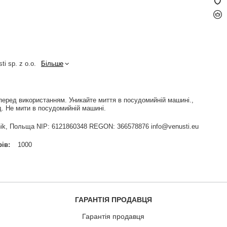
ti sp. z o.o.
Більше
перед використанням. Уникайте миття в посудомийній машині.
. Не мити в посудомийній машині.
widnik, Польща NIP: 6121860348 REGON: 366578876 info@venusti.eu
рів
1000
ГАРАНТІЯ ПРОДАВЦЯ
Гарантія продавця