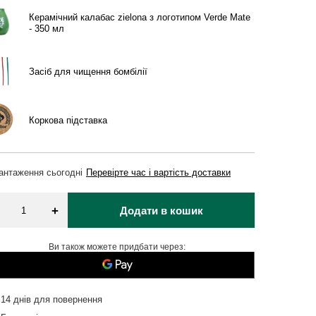
Керамічний калабас zielona з логотипом Verde Mate
- 350 мл
Засіб для чищення бомбілії
Коркова підставка
вантаження
сьогодні
Перевірте час і вартість доставки
+
Додати в кошик
Ви також можете придбати через:
14
днів для повернення