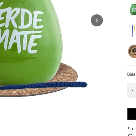
Від
-