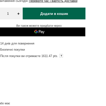
вантаження
сьогодні
Перевірте час і вартість доставки
+
Додати в кошик
Ви також можете придбати через:
14
днів для повернення
Безпечні покупки
Після покупки ви отримаєте
1611.47 pts.
або має