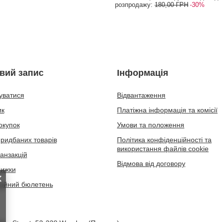
розпродажу:
180,00 ГРН
-30%
вий запис
Інформація
уватися
Відвантаження
ик
Платіжна інформація та комісії
окупок
Умови та положення
придбаних товарів
Політика конфіденційності та
використання файлів cookie
ранзакцій
Відмова від договору
нижки
ійний бюлетень