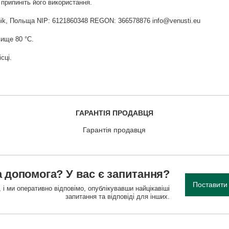
припиніть його використання.
widnik, Польща NIP: 6121860348 REGON: 366578876 info@venusti.eu
ище 80 °С.
сці.
ГАРАНТІЯ ПРОДАВЦЯ
Гарантія продавця
 допомога? У вас є запитання?
Поставити
 і ми оперативно відповімо, опублікувавши найцікавіші
запитання та відповіді для інших.