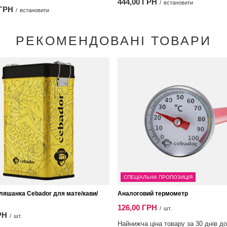
444,00 ГРН
/
встановити
 ГРН
/
встановити
РЕКОМЕНДОВАНІ ТОВАРИ
СПЕЦІАЛЬНА ПРОПОЗИЦІЯ
бляшанка Cebador для мате/кави/
Аналоговий термометр
126,00 ГРН
/
шт.
РН
/
шт.
Найнижча ціна товару за 30 днів до