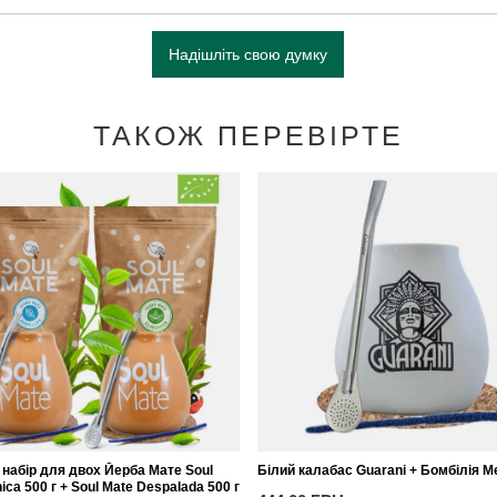
Надішліть свою думку
ТАКОЖ ПЕРЕВІРТЕ
набір для двох Йерба Мате Soul
Білий калабас Guarani + Бомбілія M
ica 500 г + Soul Mate Despalada 500 г