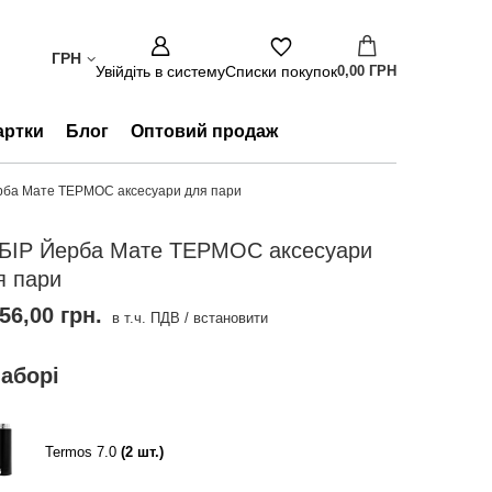
ГРН
Увійдіть в систему
Списки покупок
0,00 ГРН
артки
Блог
Оптовий продаж
рба Мате ТЕРМОС аксесуари для пари
БІР Йерба Мате ТЕРМОС аксесуари
я пари
56,00 грн.
в т.ч. ПДВ
/
встановити
наборі
Termos 7.0
(
2
шт.)