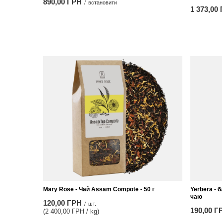
890,00 ГРН
/
встановити
1 373,00
Mary Rose - Чай Assam Compote - 50 г
Yerbera - 
чаю
120,00 ГРН
/
шт.
190,00 Г
(2 400,00 ГРН / kg)