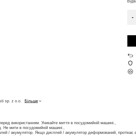
Від
-
ti sp. z o.o.
Більше
перед використанням. Уникайте миття в посудомийній машині.
. Не мити в посудомийній машині.
лей / акумулятор. Якщо дисплей / акумулятор деформований, протікає 