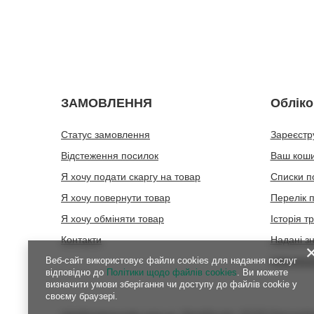
ЗАМОВЛЕННЯ
Обліко
Статус замовлення
Зареєстр
Відстеження посилок
Ваш кош
Я хочу подати скаргу на товар
Списки п
Я хочу повернути товар
Перелік 
Я хочу обміняти товар
Історія т
Контакти
Надані з
Веб-сайт використовує файли cookies для надання послуг
Інформац
відповідно до
Політики щодо файлів cookies
. Ви можете
визначити умови зберігання чи доступу до файлів cookie у
своєму браузері.