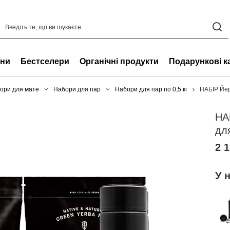
ни
Бестселери
Органічні продукти
Подарункові к
ори для мате
Набори для пар
Набори для пар по 0,5 кг
НАБІР Йе
НА
дл
2 1
У 