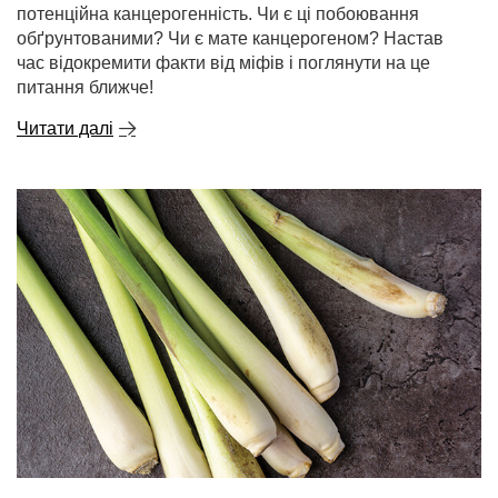
потенційна канцерогенність. Чи є ці побоювання
обґрунтованими? Чи є мате канцерогеном? Настав
час відокремити факти від міфів і поглянути на це
питання ближче!
Читати далі