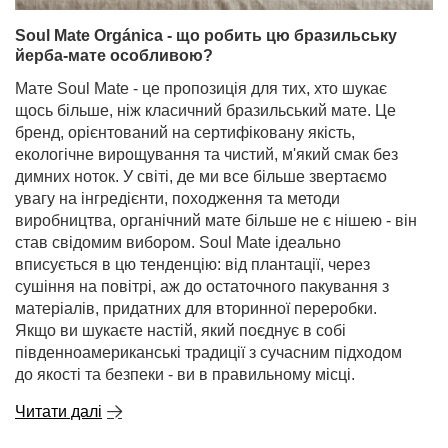
Soul Mate Orgánica - що робить цю бразильську
йерба-мате особливою?
Мате Soul Mate - це пропозиція для тих, хто шукає
щось більше, ніж класичний бразильський мате. Це
бренд, орієнтований на сертифіковану якість,
екологічне вирощування та чистий, м'який смак без
димних ноток. У світі, де ми все більше звертаємо
увагу на інгредієнти, походження та методи
виробництва, органічний мате більше не є нішею - він
став свідомим вибором. Soul Mate ідеально
вписується в цю тенденцію: від плантації, через
сушіння на повітрі, аж до остаточного пакування з
матеріалів, придатних для вторинної переробки.
Якщо ви шукаєте настій, який поєднує в собі
південноамериканські традиції з сучасним підходом
до якості та безпеки - ви в правильному місці.
Читати далі