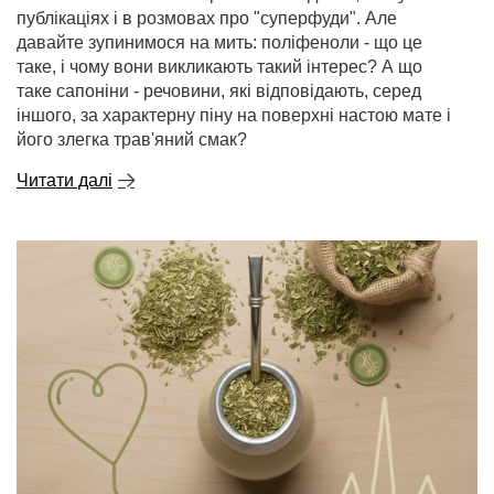
публікаціях і в розмовах про "суперфуди". Але
давайте зупинимося на мить: поліфеноли - що це
таке, і чому вони викликають такий інтерес? А що
таке сапоніни - речовини, які відповідають, серед
іншого, за характерну піну на поверхні настою мате і
його злегка трав'яний смак?
Читати далі