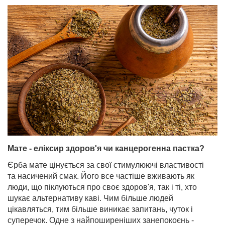
Мате - еліксир здоров'я чи канцерогенна пастка?
Єрба мате цінується за свої стимулюючі властивості
та насичений смак. Його все частіше вживають як
люди, що піклуються про своє здоров'я, так і ті, хто
шукає альтернативу каві. Чим більше людей
цікавляться, тим більше виникає запитань, чуток і
суперечок. Одне з найпоширеніших занепокоєнь -