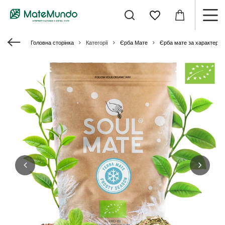
Головна сторінка
Категорії
Єрба Мате
Єрба мате за характери