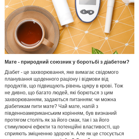
Мате - природний союзник у боротьбі з діабетом?
Діабет - це захворювання, яке вимагає свідомого
планування щоденного раціону і відмови від
продуктів, що підвищують рівень цукру в крові. Тож
не дивно, що багато людей, які борються з цим
захворюванням, задаються питанням: чи можна
діабетикам пити мате? Чай мате, напій з
південноамериканським корінням, був визнаний
протягом століть як за його смак, так і за його
стимулюючі ефекти та потенційні властивості, що
сприяють зміцненню здоров'я. Але як це стосується