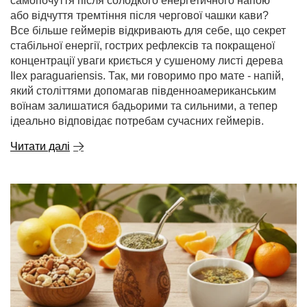
самопочуття після солодкого енергетичного напою
або відчуття тремтіння після чергової чашки кави?
Все більше геймерів відкривають для себе, що секрет
стабільної енергії, гострих рефлексів та покращеної
концентрації уваги криється у сушеному листі дерева
Ilex paraguariensis. Так, ми говоримо про мате - напій,
який століттями допомагав південноамериканським
воїнам залишатися бадьорими та сильними, а тепер
ідеально відповідає потребам сучасних геймерів.
Читати далі