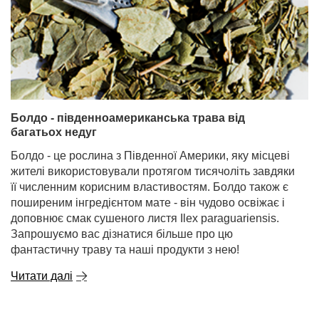
Болдо - південноамериканська трава від
багатьох недуг
Болдо - це рослина з Південної Америки, яку місцеві
жителі використовували протягом тисячоліть завдяки
її численним корисним властивостям. Болдо також є
поширеним інгредієнтом мате - він чудово освіжає і
доповнює смак сушеного листя Ilex paraguariensis.
Запрошуємо вас дізнатися більше про цю
фантастичну траву та наші продукти з нею!
Читати далі