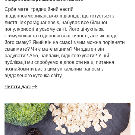
Єрба мате, традиційний настій
південноамериканських індіанців, що готується з
листя Ilex paraguariensis, набуває все більшої
популярності в усьому світі. Його цінують за
стимулюючі та оздоровчі властивості, але як щодо
його смаку? Який він на смак і з чим можна порівняти
смак мате? Чи є мате міцним? Чи здатен він
радувати? Або, навпаки, відштовхувати? У цій
публікації ми спробуємо відповісти на ці питання і
познайомити вас з цим унікальним напоєм з
віддаленого куточка світу.
Читати далі