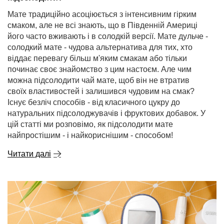
Мате традиційно асоціюється з інтенсивним гірким
смаком, але не всі знають, що в Південній Америці
його часто вживають і в солодкій версії. Мате дульче -
солодкий мате - чудова альтернатива для тих, хто
віддає перевагу більш м'яким смакам або тільки
починає своє знайомство з цим настоєм. Але чим
можна підсолодити чай мате, щоб він не втратив
своїх властивостей і залишився чудовим на смак?
Існує безліч способів - від класичного цукру до
натуральних підсолоджувачів і фруктових добавок. У
цій статті ми розповімо, як підсолодити мате
найпростішим - і найкориснішим - способом!
Читати далі