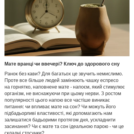
Мате вранці чи ввечері? Ключ до здорового сну
Ранок без кави? Для багатьох це звучить немислимо.
Проте все більше людей замінюють чашку еспресо
на горнятко, наповнене мате - напоєм, який стимулює
організм, не виснажуючи при цьому нерви. З ростом
популярності цього напою все частіше виникає
питання: чи впливає мате на сон? Чи можуть його
підбадьорливі властивості, які допомагають нам
залишатися бадьорими протягом дня, ускладнити
засинання? Чи є мате та сон ідеальною парою - чи це
складні стосунки?