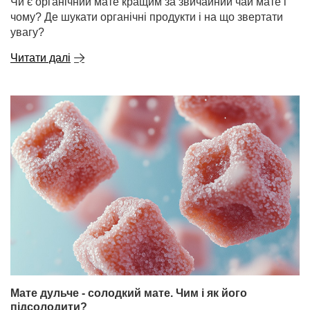
Чи є органічний мате кращим за звичайний чай мате і
чому? Де шукати органічні продукти і на що звертати
увагу?
Читати далі
Мате дульче - солодкий мате. Чим і як його
підсолодити?