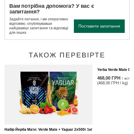
Вам потрібна допомога? У вас є
запитання?
Задайте питання, і ми оперативно
відповімо, опублікувавши
Поставити запитання
найцікавіші запитання та відповіді
для інших.
ТАКОЖ ПЕРЕВІРТЕ
Yerba Verde Mate Gr
468,00 ГРН
/
встан
(468,00 ГРН / kg)
Набір Йерба Мате: Verde Mate + Yaguar 2x500г 1кг