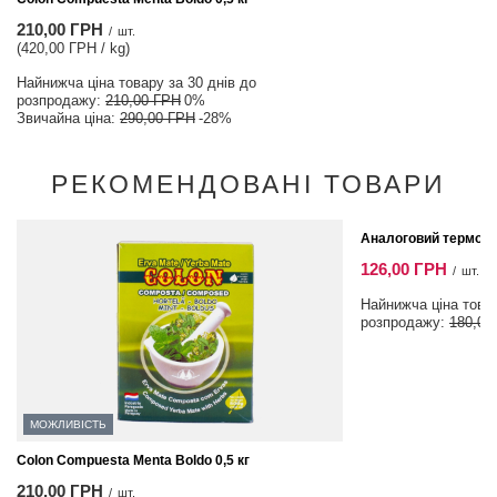
210,00 ГРН
/
шт.
(420,00 ГРН / kg)
Найнижча ціна товару за 30 днів до
розпродажу:
210,00 ГРН
0%
Звичайна ціна:
290,00 ГРН
-28%
РЕКОМЕНДОВАНІ ТОВАРИ
СПЕЦІАЛЬНА ПРОПОЗ
Аналоговий термом
126,00 ГРН
/
шт.
Найнижча ціна товар
розпродажу:
180,00
МОЖЛИВІСТЬ
Colon Compuesta Menta Boldo 0,5 кг
210,00 ГРН
/
шт.