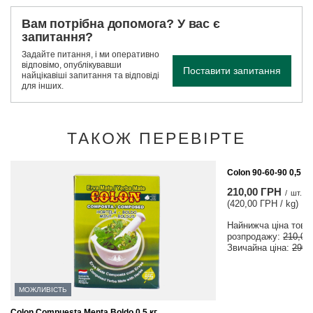
Вам потрібна допомога? У вас є
запитання?
Задайте питання, і ми оперативно
відповімо, опублікувавши
Поставити запитання
найцікавіші запитання та відповіді
для інших.
ТАКОЖ ПЕРЕВІРТЕ
МОЖЛИВІСТЬ
Colon 90-60-90 0,5 кг
210,00 ГРН
/
шт.
(420,00 ГРН / kg)
Найнижча ціна товар
розпродажу:
210,00
Звичайна ціна:
290,
МОЖЛИВІСТЬ
Colon Compuesta Menta Boldo 0,5 кг