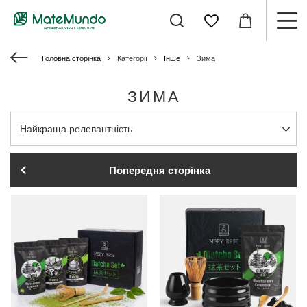
Головна сторінка
Категорії
Інше
Зима
ЗИМА
Змінити сортування
Найкраща релевантність
Попередня сторінка