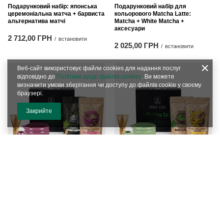
Подарунковий набір: японська
Подарунковий набір для
церемоніальна матча + барвиста
кольорового Matcha Latte:
альтернатива матчі
Matcha + White Matcha +
аксесуари
2 712,00 ГРН
/
встановити
2 025,00 ГРН
/
встановити
Веб-сайт використовує файли cookies для надання послуг
відповідно до
Політики щодо файлів cookies
. Ви можете
визначити умови зберігання чи доступу до файлів cookie у своєму
браузері.
Закрийте
Подарунковий набір для
Подарунковий набір для
кольорового Matcha Latte:
кольорового Matcha Latte:
Matcha + Pink Matcha +
Matcha + Yellow Matcha +
аксесуари
аксесуари
2 378,00 ГРН
2 063,00 ГРН
/
встановити
/
встановити