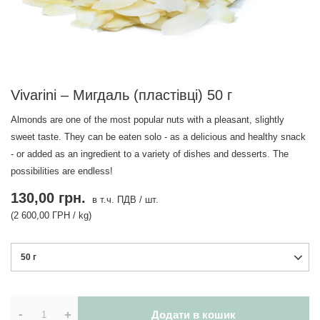
Vivarini – Мигдаль (пластівці) 50 г
Almonds are one of the most popular nuts with a pleasant, slightly
sweet taste. They can be eaten solo - as a delicious and healthy snack
- or added as an ingredient to a variety of dishes and desserts. The
possibilities are endless!
130,00 грн.
в т.ч. ПДВ
/
шт.
(2 600,00 ГРН / kg)
50 г
-
+
Додати в кошик