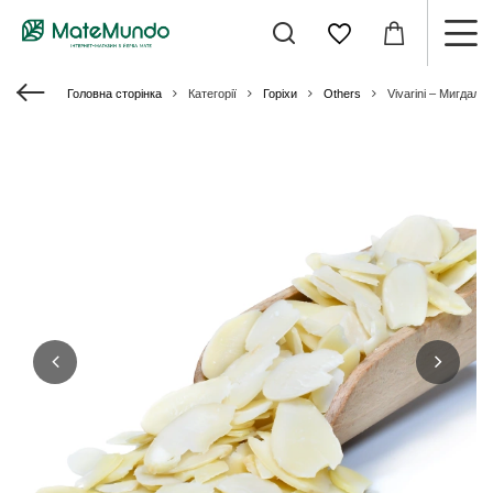
Головна сторінка
Категорії
Горіхи
Others
Vivarini – Мигдаль (