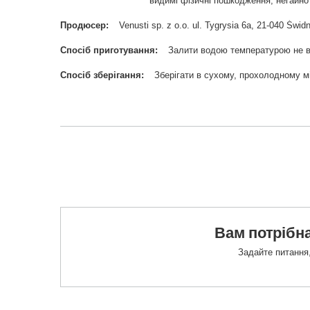
видимі фізичні пошкодження, негайно 
Продюсер
Venusti sp. z o.o. ul. Tygrysia 6a, 21-040 Ś
Спосіб приготування
Залити водою температурою не в
Спосіб зберігання
Зберігати в сухому, прохолодному мі
Вам потрібна
Задайте питання,