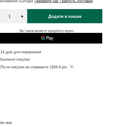
вантаження
сьогодні
Перевірте час і вартість доставки
+
Додати в кошик
Ви також можете придбати через:
14
днів для повернення
Безпечні покупки
Після покупки ви отримаєте
1569.8 pts.
або має