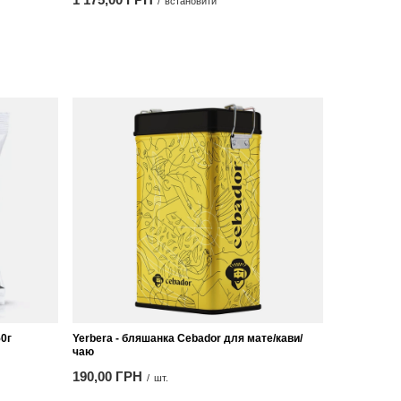
/
встановити
50г
Yerbera - бляшанка Cebador для мате/кави/
чаю
190,00 ГРН
/
шт.