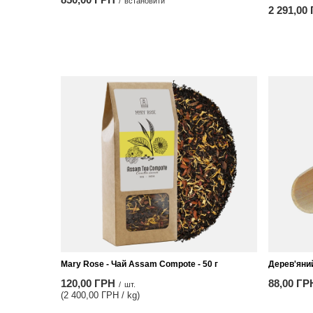
/
встановити
2 291,00
Mary Rose - Чай Assam Compote - 50 г
Дерев'яни
120,00 ГРН
88,00 ГР
/
шт.
(2 400,00 ГРН / kg)