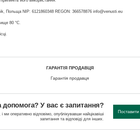
припиніть його використання.
widnik, Польща NIP: 6121860348 REGON: 366578876 info@venusti.eu
ище 80 °С.
сці.
ГАРАНТІЯ ПРОДАВЦЯ
Гарантія продавця
 допомога? У вас є запитання?
Поставити
 і ми оперативно відповімо, опублікувавши найцікавіші
запитання та відповіді для інших.