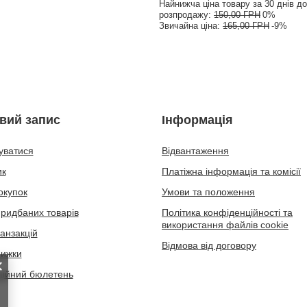
Найнижча ціна товару за 30 днів до
розпродажу:
150,00 ГРН
0%
Звичайна ціна:
165,00 ГРН
-9%
вий запис
Інформація
уватися
Відвантаження
ик
Платіжна інформація та комісії
окупок
Умови та положення
придбаних товарів
Політика конфіденційності та
використання файлів cookie
ранзакцій
Відмова від договору
нижки
ійний бюлетень