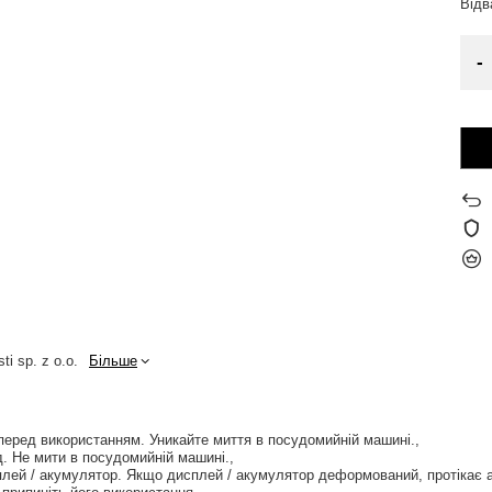
Від
-
ti sp. z o.o.
Більше
перед використанням. Уникайте миття в посудомийній машині.
. Не мити в посудомийній машині.
лей / акумулятор. Якщо дисплей / акумулятор деформований, протікає 