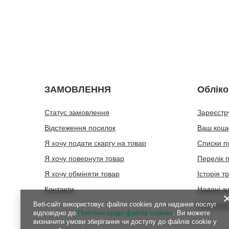
ЗАМОВЛЕННЯ
Обліко
Статус замовлення
Зареєстр
Відстеження посилок
Ваш кош
Я хочу подати скаргу на товар
Списки п
Я хочу повернути товар
Перелік 
Я хочу обміняти товар
Історія т
Контакти
Надані з
Веб-сайт використовує файли cookies для надання послуг
Інформац
відповідно до
Політики щодо файлів cookies
. Ви можете
визначити умови зберігання чи доступу до файлів cookie у