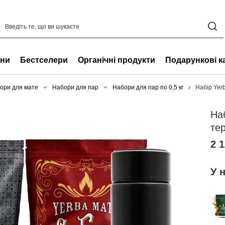
ни
Бестселери
Органічні продукти
Подарункові к
ори для мате
Набори для пар
Набори для пар по 0,5 кг
Набір Yerb
На
те
2 1
У 