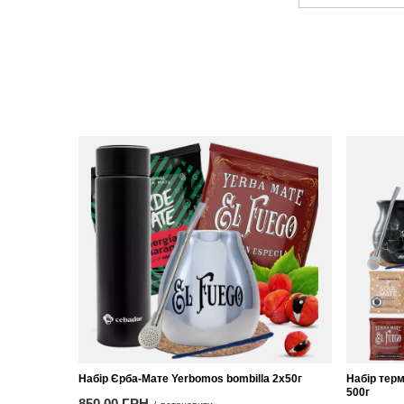
Набір Єрба-Мате Yerbomos bombilla 2х50г
Набір терм
500г
850,00 ГРН