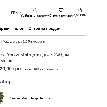
ГРН
Увійдіть в систему
Списки покупок
0,00 ГРН
артки
Блог
Оптовий продаж
a Mate для двох 2х0,5кг термосів
бір Yerba Mate для двох 2х0,5кг
рмосів
20,00 грн.
в т.ч. ПДВ
/
встановити
наборі
Guarani Mas Inteligente 0,5 кг