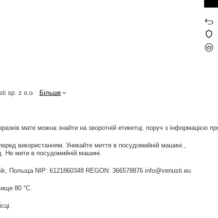
ti sp. z o.o.
Більше
зразків мате можна знайти на зворотній етикетці, поруч з інформацією про
перед використанням. Уникайте миття в посудомийній машині.
. Не мити в посудомийній машині.
widnik, Польща NIP: 6121860348 REGON: 366578876 info@venusti.eu
ище 80 °С.
сці.