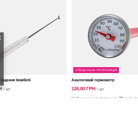
СПЕЦІАЛЬНА ПРОПОЗИЦІЯ
чищення бомбілії
Аналоговий термометр
Н
126,00 ГРН
/
шт.
/
шт.
Найнижча ціна товару за 30 днів до
розпродажу:
180,00 ГРН
-30%