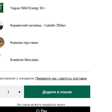
Yaguar Wild Energy 50 г
Керамічний калабаш - Caballo 350мл
Коркова підставка
Бомбілія Mercedes
вантаження
у понеділок
Перевірте час і вартість доставки
+
Додати в кошик
Ви також можете придбати через: