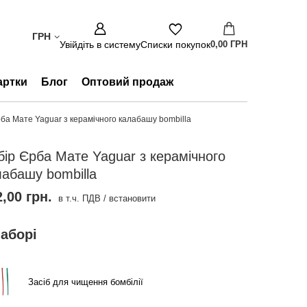
ГРН
Увійдіть в систему
Списки покупок
0,00 ГРН
артки
Блог
Оптовий продаж
ба Мате Yaguar з керамічного калабашу bombilla
бір Єрба Мате Yaguar з керамічного
лабашу bombilla
,00 грн.
в т.ч. ПДВ
/
встановити
наборі
Засіб для чищення бомбілії