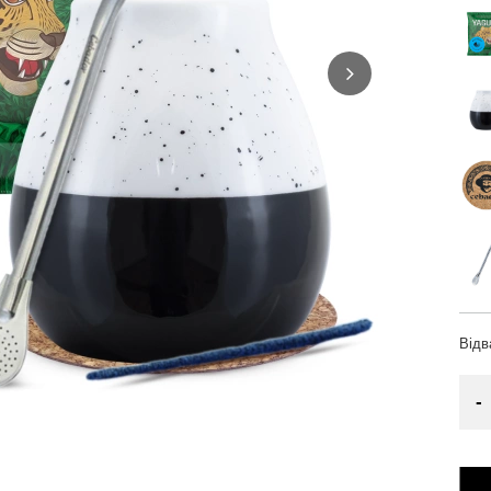
Від
-