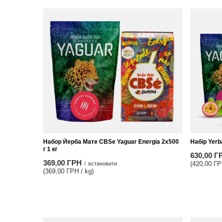
Набор Йерба Мате CBSe Yaguar Energia 2x500
Набір Yerb
г 1 кг
630,00 Г
369,00 ГРН
(420,00 ГР
/
встановити
(369,00 ГРН / kg)