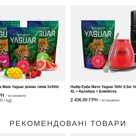
a Mate Yaguar різних типів 3х500г
Набір Єрба Мате Yaguar 500г 0,5кг 
XL + Калабаш + Бомбілла
РН
/
встановити
2 436,00 ГРН
Н / kg)
/
встановити
РЕКОМЕНДОВАНІ ТОВАРИ