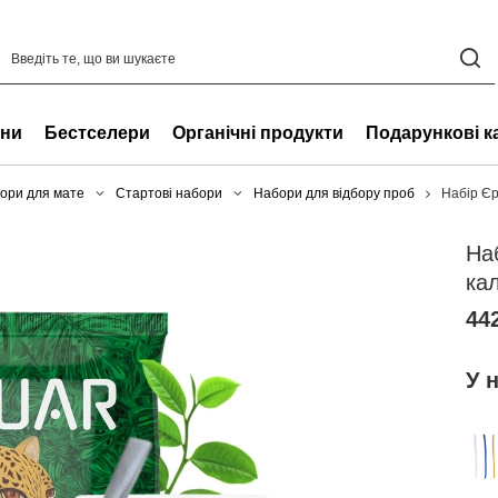
ни
Бестселери
Органічні продукти
Подарункові к
ори для мате
Стартові набори
Набори для відбору проб
Набір Єр
На
ка
442
У 