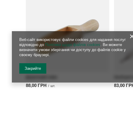
Веб-сайт використовує файли cookies для надання послуг
відповідно до
Політики щодо файлів cookies
. Ви можете
визначити умови зберігання чи доступу до файлів cookie у
своєму браузері.
Закрийте
Дерев'яний совок
Засіб для 
88,00 ГРН
83,00 ГР
/
шт.