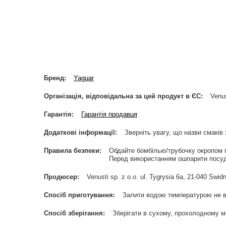
Бренд
Yaguar
Організація, відповідальна за цей продукт в ЄС
Venus
Гарантія
Гарантія продавця
Додаткові інформації
Зверніть увагу, що назви смаків 
Правила безпеки
Обдайте бомбілью/трубочку окропом 
Перед використанням ошпарити посуд
Продюсер
Venusti sp. z o.o. ul. Tygrysia 6a, 21-040 Ś
Спосіб приготування
Залити водою температурою не в
Спосіб зберігання
Зберігати в сухому, прохолодному мі