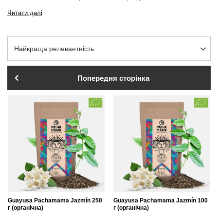
Читати далі
Змінити сортування
Найкраща релевантність
Попередня сторінка
Guayusa Pachamama Jazmín 250
Guayusa Pachamama Jazmín 100
г (органічна)
г (органічна)