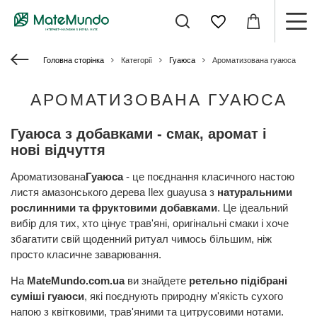
Головна сторінка
Категорії
Гуаюса
Ароматизована гуаюса
АРОМАТИЗОВАНА ГУАЮСА
Гуаюса з добавками - смак, аромат і
нові відчуття
Ароматизована
Гуаюса
- це поєднання класичного настою
листя амазонського дерева Ilex guayusa з
натуральними
рослинними та фруктовими добавками
. Це ідеальний
вибір для тих, хто цінує трав'яні, оригінальні смаки і хоче
збагатити свій щоденний ритуал чимось більшим, ніж
просто класичне заварювання.
На
MateMundo.com.ua
ви знайдете
ретельно підібрані
суміші гуаюси
, які поєднують природну м'якість сухого
напою з квітковими, трав'яними та цитрусовими нотами.