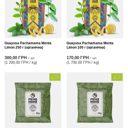
Guayusa Pachamama Menta
Guayusa Pachamama Menta
Limon 250 г (органічна)
Limon 100 г (органічна)
300,00 ГРН
170,00 ГРН
/
шт.
/
шт.
(1 200,00 ГРН / kg
)
(1 700,00 ГРН / kg
)