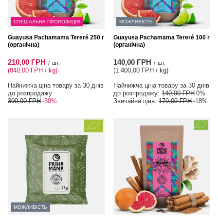
СПЕЦІАЛЬНА ПРОПОЗИЦІЯ
МОЖЛИВІСТЬ
Guayusa Pachamama Tereré 250 г
Guayusa Pachamama Tereré 100 г
(органічна)
(органічна)
210,00 ГРН
140,00 ГРН
/
шт.
/
шт.
(840,00 ГРН / kg
)
(1 400,00 ГРН / kg
)
Найнижча ціна товару за 30 днів
Найнижча ціна товару за 30 днів
до розпродажу:
до розпродажу:
140,00 ГРН
0%
300,00 ГРН
-30%
Звичайна ціна:
170,00 ГРН
-18%
МОЖЛИВІСТЬ