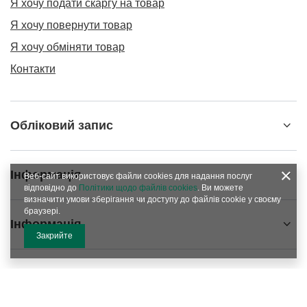
Я хочу подати скаргу на товар
Я хочу повернути товар
Я хочу обміняти товар
Контакти
Обліковий запис
Інформація
Веб-сайт використовує файли cookies для надання послуг
відповідно до
Політики щодо файлів cookies
. Ви можете
визначити умови зберігання чи доступу до файлів cookie у своєму
браузері.
Інформація
Закрийте
info@matemundo.com.ua