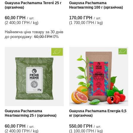
Guayusa Pachamama Tereré 25 г
Guayusa Pachamama
(органічна)
Heartwarming 100 г (органічна)
60,00 ГРН
170,00 ГРН
/
шт.
/
шт.
(2 400,00 ГРН / kg
)
(1 700,00 ГРН / kg
)
Найнижча ціна товару за 30 днів
до розпродажу:
60,00 ГРН
0%
Guayusa Pachamama
Guayusa Pachamama Energia 0,5
Heartwarming 25 г (органічна)
кг (органічна)
60,00 ГРН
550,00 ГРН
/
шт.
/
шт.
(2 400,00 ГРН / kg
)
(1 100,00 ГРН / kg
)