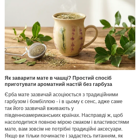
Як заварити мате в чашці? Простий спосіб
приготувати ароматний настій без гарбуза
Єрба мате зазвичай асоціюється з традиційними
гарбузом і бомбіллою - і в цьому є сенс, адже саме
так його зазвичай вживають у
південноамериканських країнах. Насправді ж, щоб
насолодитися повною мірою смаком і властивостями
мате, вам зовсім не потрібні традиційні аксесуари.
Якщо ви тільки починаєте і задаєтесь питанням, як