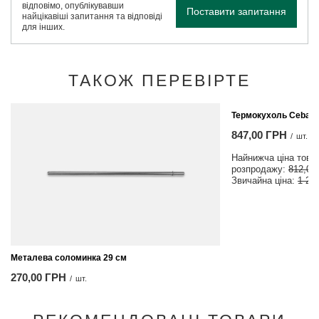
відповімо, опублікувавши
Поставити запитання
найцікавіші запитання та відповіді
для інших.
ТАКОЖ ПЕРЕВІРТЕ
МОЖЛИВІСТЬ
Термокухоль Cebado
847,00 ГРН
/
шт.
Найнижча ціна товар
розпродажу:
812,00
Звичайна ціна:
1 21
Металева соломинка 29 см
270,00 ГРН
/
шт.