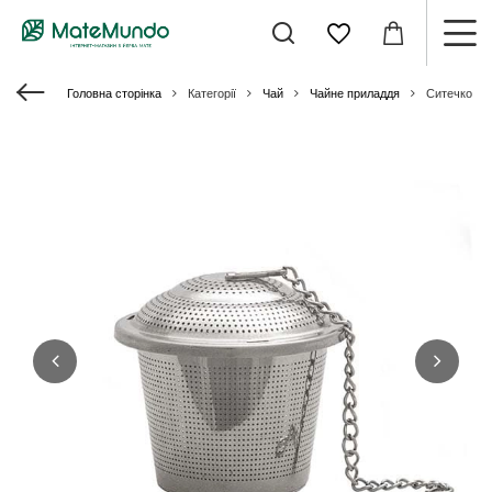
Головна сторінка
Категорії
Чай
Чайне приладдя
Ситечко для