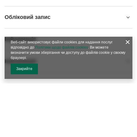
Обліковий запис
Інформація
Веб-сайт використовує файли cookies для надання послуг
відповідно до
Політики щодо файлів cookies
. Ви можете
визначити умови зберігання чи доступу до файлів cookie у своєму
браузері.
Інформація
Закрийте
info@matemundo.com.ua
MateMundo
,
9/129 Ostrowskiego Street
,
53-238
Wroclaw
(Польща)
У магазині ми представляємо ціни брутто (з ПДВ).
Ставки ПДВ для внутрішніх споживачів:
Україна
.