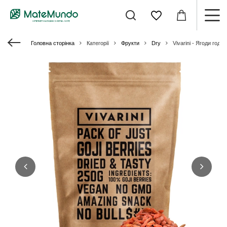
Головна сторінка
Категорії
Фрукти
Dry
Vivarini - Ягоди годжі