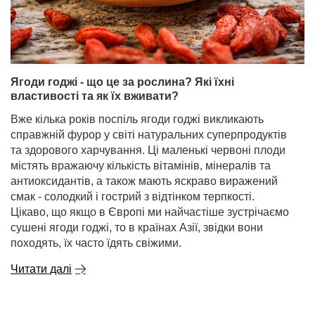
Ягоди годжі - що це за рослина? Які їхні
властивості та як їх вживати?
Вже кілька років поспіль ягоди годжі викликають
справжній фурор у світі натуральних суперпродуктів
та здорового харчування. Ці маленькі червоні плоди
містять вражаючу кількість вітамінів, мінералів та
антиоксидантів, а також мають яскраво виражений
смак - солодкий і гострий з відтінком терпкості.
Цікаво, що якщо в Європі ми найчастіше зустрічаємо
сушені ягоди годжі, то в країнах Азії, звідки вони
походять, їх часто їдять свіжими.
Читати далі