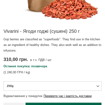
Vivarini - Ягоди годжі (сушені) 250 г
Goji berries are classified as "superfoods". They find use in the kitchen
as an ingredient of healthy dishes. They also work well as an addition to
infusions.
310,00 грн.
в т.ч. ПДВ
/
шт.
Остання покупка: позавчора
(1 240,00 ГРН / kg)
250g
Відвантаження
у понеділок
Перевірте час і вартість доставки