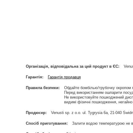
Організація, відповідальна за цей продукт в ЄС
Venus
Гарантія
Гарантія продавця
Правила безпеки
Обдайте бомбілью/трубочку окропом 
Перед використанням ошпарити посуд
Не використовуйте пошкоджений дисп
видимі фізичні пошкодження, негайно 
Продюсер
Venusti sp. z o.o. ul. Tygrysia 6a, 21-040 Ś
Спосіб приготування
Залити водою температурою не в