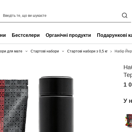
ни
Бестселери
Органічні продукти
Подарункові к
ори для мате
Стартові набори
Стартові набори з 0,5 кг
Набір Йер
На
Те
1 0
У 