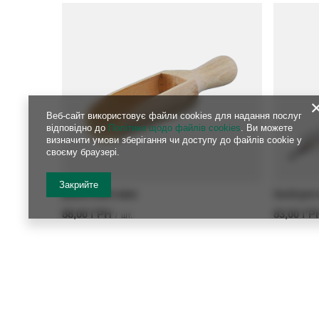
Веб-сайт використовує файли cookies для надання послуг
відповідно до
Політики щодо файлів cookies
. Ви можете
визначити умови зберігання чи доступу до файлів cookie у
своєму браузері.
Закрийте
Дерев'яний совок
Засіб для 
88,00 ГРН
83,00 ГР
/
шт.