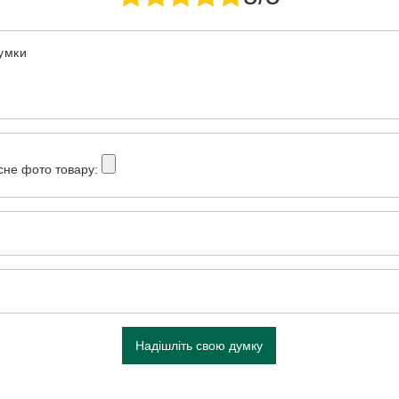
думки
сне фото товару:
Надішліть свою думку