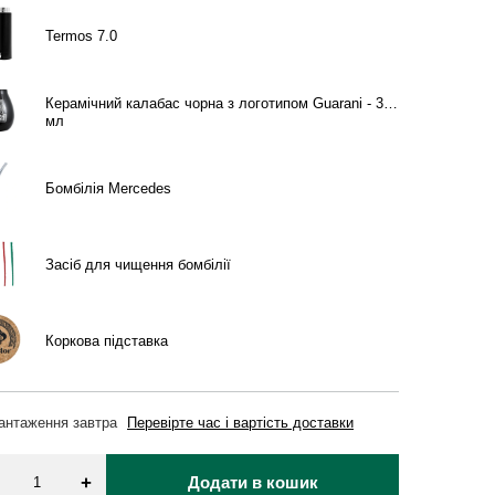
Termos 7.0
Керамічний калабас чорна з логотипом Guarani - 350
мл
Бомбілія Mercedes
Засіб для чищення бомбілії
Коркова підставка
вантаження
завтра
Перевірте час і вартість доставки
+
Додати в кошик