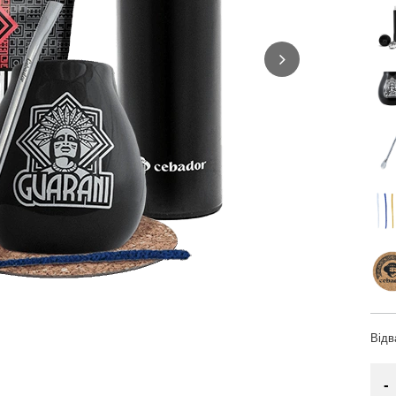
Від
-