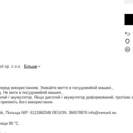
ti sp. z o.o.
Більше
перед використанням. Уникайте миття в посудомийній машині.
. Не мити в посудомийній машині.
лей / акумулятор. Якщо дисплей / акумулятор деформований, протікає 
припиніть його використання.
widnik, Польща NIP: 6121860348 REGON: 366578876 info@venusti.eu
ище 80 °С.