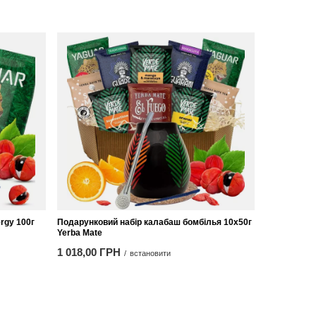
rgy 100г
Подарунковий набір калабаш бомбілья 10х50г
Yerba Mate
1 018,00 ГРН
/
встановити