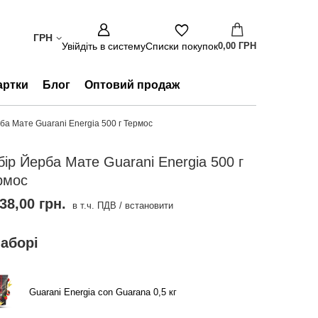
ГРН
Увійдіть в систему
Списки покупок
0,00 ГРН
артки
Блог
Оптовий продаж
ба Мате Guarani Energia 500 г Термос
бір Йерба Мате Guarani Energia 500 г
рмос
38,00 грн.
в т.ч. ПДВ
/
встановити
наборі
Guarani Energia con Guarana 0,5 кг