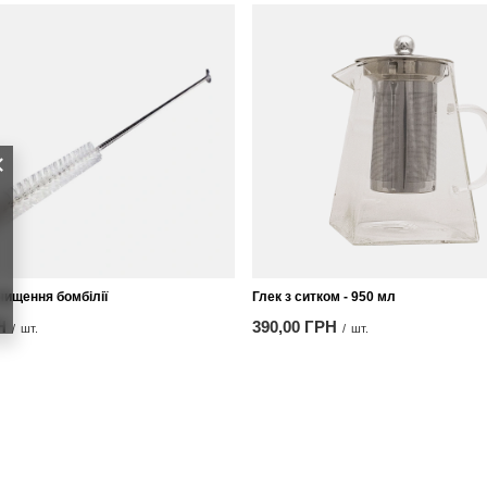
чищення бомбілії
Глек з ситком - 950 мл
Н
390,00 ГРН
/
шт.
/
шт.