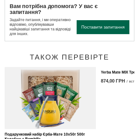
Вам потрібна допомога? У вас є
запитання?
Задайте питання, і ми оперативно
відповімо, опублікувавши
Поставити запитання
найцікавіші запитання та відповіді
для інших.
ТАКОЖ ПЕРЕВІРТЕ
Yerba Mate MIX Тропі
874,00 ГРН
/
встан
Подарунковий набір Єрба-Мате 10x50г 500г