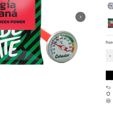
Від
-