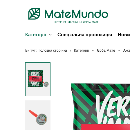
Категорії
Спеціальна пропозиція
Нови
Ви тут.:
Головна сторінка
Категорії
Єрба Мате
Акс