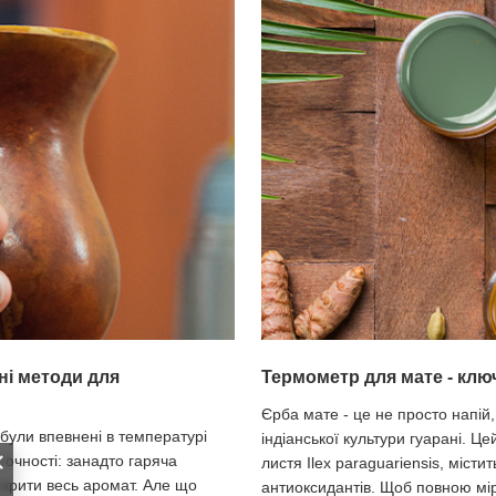
ні методи для
Термометр для мате - клю
Єрба мате - це не просто напій,
були впевнені в температурі
індіанської культури гуарані. Ц
точності: занадто гаряча
листя Ilex paraguariensis, містит
зкрити весь аромат. Але що
антиоксидантів. Щоб повною мі