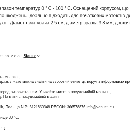
апазон температур 0 ° C - 100 ° C. Оснащений корпусом, щ
 пошкоджень. Ідеально підходить для початкових матеїстів д
ухні. Діаметр зчитувача 2,5 см, діаметр зразка 3,8 мм, довжин
ti sp. z o.o.
Більше
 та молоко.
зразків мате можна знайти на зворотній етикетці, поруч з інформацією про
перед використанням. Уникайте миття в посудомийній машині.
. Не мити в посудомийній машині.
widnik, Польща NIP: 6121860348 REGON: 366578876 info@venusti.eu
ище 80 °С.
сці.