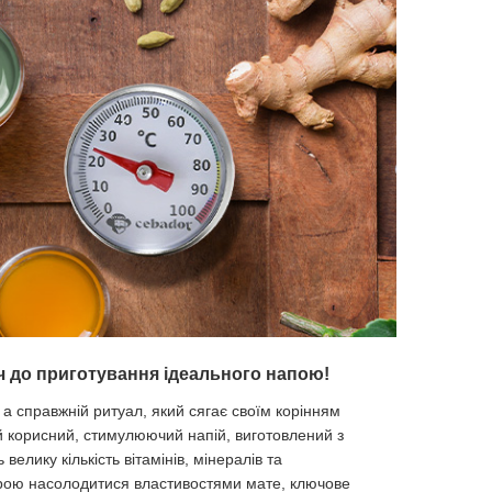
ч до приготування ідеального напою!
 а справжній ритуал, який сягає своїм корінням
ей корисний, стимулюючий напій, виготовлений з
ь велику кількість вітамінів, мінералів та
рою насолодитися властивостями мате, ключове