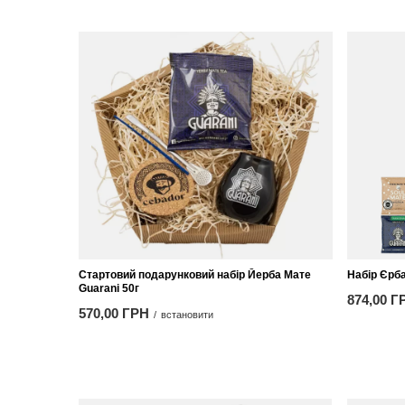
Стартовий подарунковий набір Йерба Мате
Набір Єрб
Guarani 50г
874,00 Г
570,00 ГРН
/
встановити