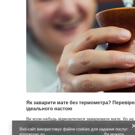
Як заварити мате без термометра? Перевіре
ідеального настою
Ви коли-небудь відмовлялися заварювати мате, бо не 
води? Заварювання мате - це мистецтво, яке вимагає 
Веб-сайт використовує файли cookies для надання послуг
вода може обпалити листя, а занадто холодна - не ро
відповідно до
Політики щодо файлів cookies
. Ви можете