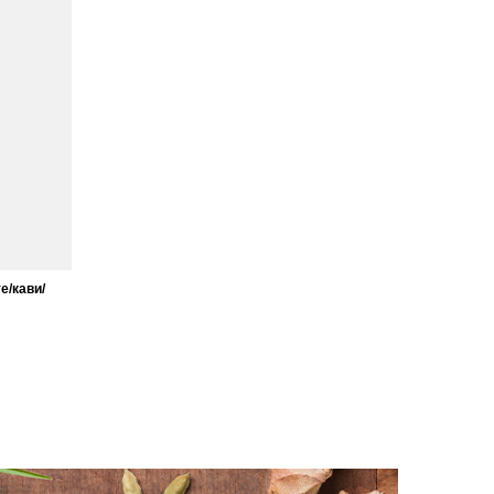
е/кави/