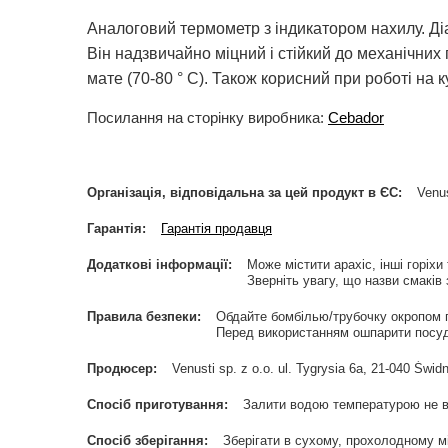
Аналоговий термометр з індикатором нахилу. Ді
Він надзвичайно міцний і стійкий до механічних
мате (70-80 ° C). Також корисний при роботі на к
Посилання на сторінку виробника:
Cebador
Організація, відповідальна за цей продукт в ЄС
Venus
Гарантія
Гарантія продавця
Додаткові інформації
Може містити арахіс, інші горіхи
Зверніть увагу, що назви смаків 
Правила безпеки
Обдайте бомбілью/трубочку окропом 
Перед використанням ошпарити посуд
Продюсер
Venusti sp. z o.o. ul. Tygrysia 6a, 21-040 Ś
Спосіб приготування
Залити водою температурою не в
Спосіб зберігання
Зберігати в сухому, прохолодному мі