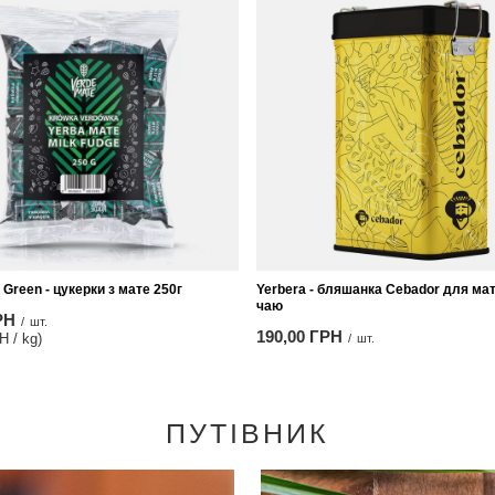
 Green - цукерки з мате 250г
Yerbera - бляшанка Cebador для мат
чаю
РН
/
шт.
190,00 ГРН
Н / kg)
/
шт.
ПУТІВНИК