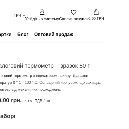
ГРН
Увійдіть в систему
Списки покупок
0,00 ГРН
артки
Блог
Оптовий продаж
алоговий термометр + зразок 50 г
оговий термометр з індикатором нахилу. Діапазон
ератур 0 ° C - 100 ° C. Оснащений корпусом, що захищає
ометр від механічних пошкоджень.
,00 грн.
в т.ч. ПДВ
/
шт.
наборі