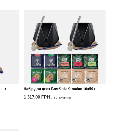
аш +
Набір для двох Бомбілія Калабас 10x50 г
1 317,00 ГРН
/
встановити