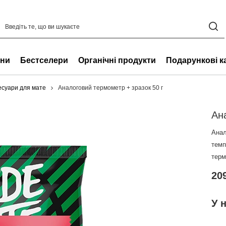
ни
Бестселери
Органічні продукти
Подарункові к
есуари для мате
Аналоговий термометр + зразок 50 г
Ан
Анал
темп
терм
209
У 