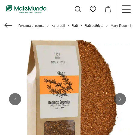
Головна сторінка
Категорії
Чай
Чай ройбуш
Mary Rose - Rooi