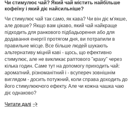
Чи стимулює чай? Який чай містить найбільше
кофеїну і який діє найсильніше?
Чи стимулює чай так само, як кава? Чи він діє м'якше,
але довше? Якщо вам цікаво, який чай найкраще
підходить для ранкового підбадьорення або для
додавання енергії протягом дня, ви потрапили в
правильне місце. Все більше людей шукають
альтернативу міцній каві - щось, що ефективно
стимулює, але не викликає раптового "краху" через
кілька годин. Саме тут на допомогу приходить чай:
ароматний, різноманітний і - всупереч зовнішнім
виглядом - досить потужний, коли справа доходить до
його стимулюючого ефекту. Але чи кожна чашка чаю
діє однаково?
Читати далі