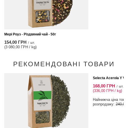
Мері Роуз - Різдвяний чай - 50г
154,00 ГРН
/
шт.
(3 080,00 ГРН / kg)
РЕКОМЕНДОВАНІ ТОВАРИ
СПЕЦІАЛЬНА ПРОПОЗ
Selecta Acerola Y Vit
168,00 ГРН
/
шт.
(336,00 ГРН / kg)
Найнижча ціна товар
розпродажу:
240,00