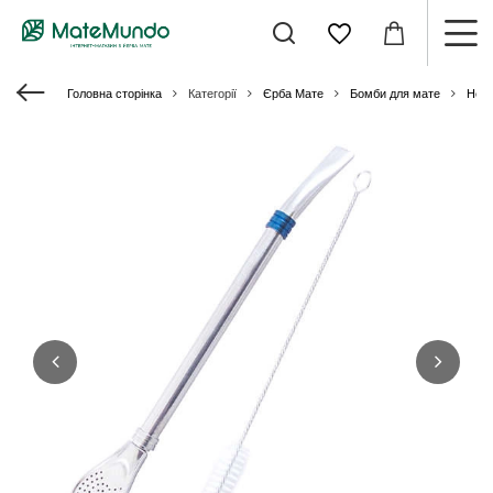
Головна сторінка
Категорії
Єрба Мате
Бомби для мате
Нер