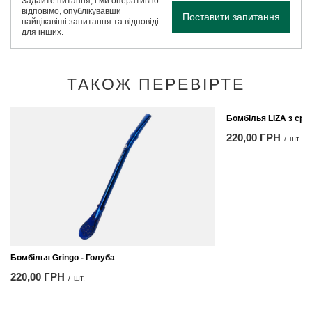
Задайте питання, і ми оперативно
відповімо, опублікувавши
Поставити запитання
найцікавіші запитання та відповіді
для інших.
ТАКОЖ ПЕРЕВІРТЕ
Бомбілья LIZA з срі
220,00 ГРН
/
шт.
Бомбілья Gringo - Голуба
220,00 ГРН
/
шт.