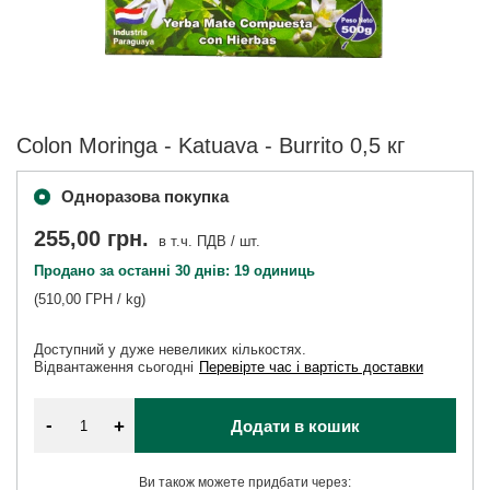
Colon Moringa - Katuava - Burrito 0,5 кг
Одноразова покупка
255,00 грн.
в т.ч. ПДВ
/
шт.
Продано за останні 30 днів: 19 одиниць
(510,00 ГРН / kg)
Доступний у дуже невеликих кількостях
Відвантаження
сьогодні
Перевірте час і вартість доставки
-
+
Додати в кошик
Ви також можете придбати через: