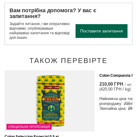
Вам потрібна допомога? У вас є
запитання?
Задайте питання, і ми оперативно
відповімо, опублікувавши
Поставити запитання
найцікавіші запитання та відповіді
для інших.
ТАКОЖ ПЕРЕВІРТЕ
МОЖЛИВІСТЬ
Colon Compuesta Men
210,00 ГРН
/
шт.
(420,00 ГРН / kg)
Найнижча ціна товар
розпродажу:
210,00
Звичайна ціна:
290,
СПЕЦІАЛЬНА ПРОПОЗИЦІЯ
Colon Seleccion Especial 0,5 кг