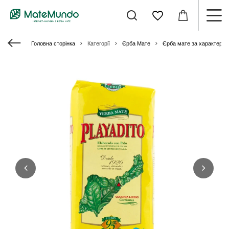
Головна сторінка
Категорії
Єрба Мате
Єрба мате за характери