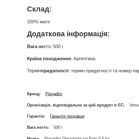
Склад:
100% мате
Додаткова інформація:
Вага нет
то: 500 г
Країна походження
: Аргентина
Термін
придатності
: термін придатності та номер пар
Бренд
Playadito
Організація, відповідальна за цей продукт в ЄС
Venus
Гарантія
Гарантія продавця
Вага нетто
500 г
Назва
Playadito Despalada sin Palo 0,5 kg