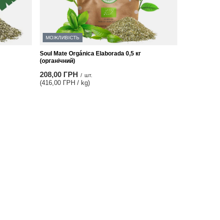
МОЖЛИВІСТЬ
Soul Mate Orgánica Elaborada 0,5 кг
(органічний)
208,00 ГРН
/
шт.
(416,00 ГРН / kg)
Найнижча ціна товару за 30 днів до
розпродажу:
182,00 ГРН
+14%
Звичайна ціна:
260,00 ГРН
-20%
Інформація
Контакт
Карта сайта