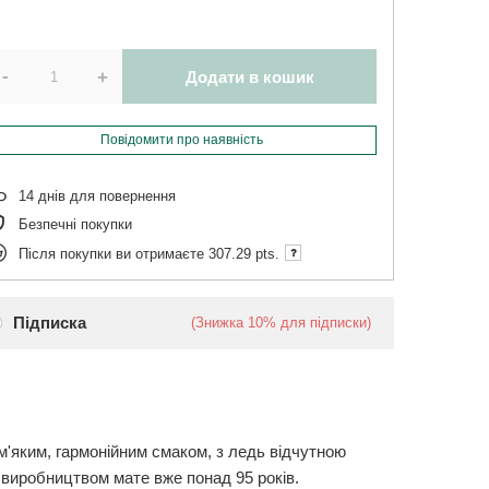
-
+
Додати в кошик
Повідомити про наявність
14
днів для повернення
Безпечні покупки
Після покупки ви отримаєте
307.29 pts.
Підписка
(Знижка
10%
для підписки)
 м'яким, гармонійним смаком, з ледь відчутною
ся виробництвом мате вже понад 95 років.