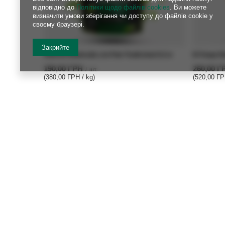
відповідно до
Політики щодо файлів cookies
. Ви можете
визначити умови зберігання чи доступу до файлів cookie у
своєму браузері.
Закрийте
Guarani Elaborada con Palo Tradicional 0,5 кг
El Fuego El
190,00 ГРН
260,00 Г
/
шт.
(380,00 ГРН / kg)
(520,00 ГР
ЗАМОВЛЕННЯ
Обліко
Статус замовлення
Зареєстр
Відстеження посилок
Ваш кош