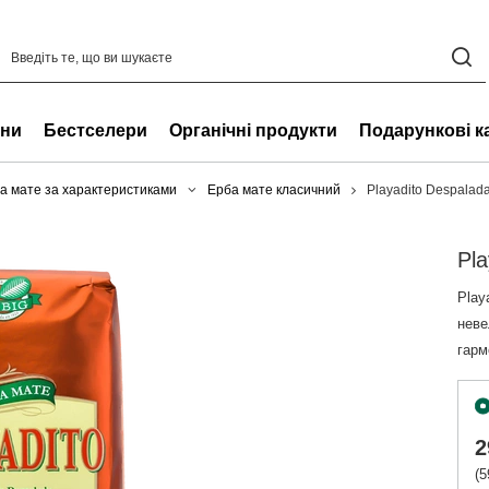
ни
Бестселери
Органічні продукти
Подарункові к
а мате за характеристиками
Ерба мате класичний
Playadito Despalada 
Pla
Play
неве
гарм
2
(5