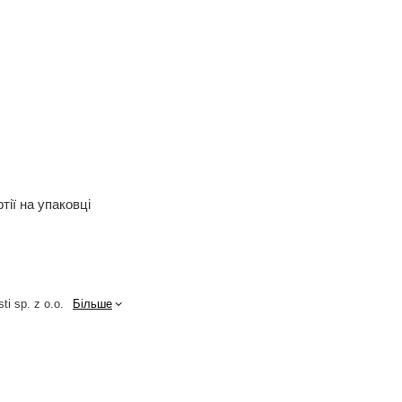
тії на упаковці
ti sp. z o.o.
Більше