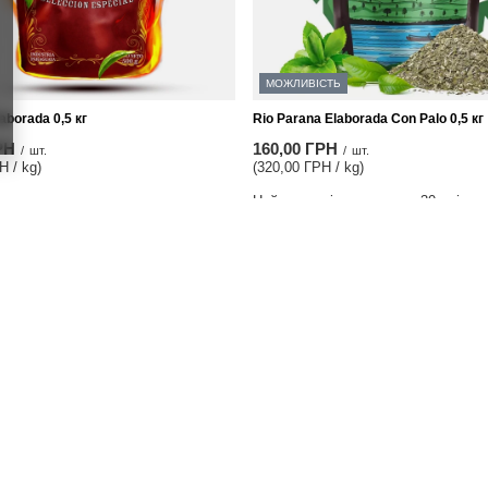
МОЖЛИВІСТЬ
aborada 0,5 кг
Rio Parana Elaborada Con Palo 0,5 кг
РН
160,00 ГРН
/
шт.
/
шт.
Н / kg)
(320,00 ГРН / kg)
Найнижча ціна товару за 30 днів до
розпродажу:
160,00 ГРН
0%
Звичайна ціна:
170,00 ГРН
-6%
вий запис
Інформація
уватися
Відвантаження
ик
Платіжна інформація та комісії