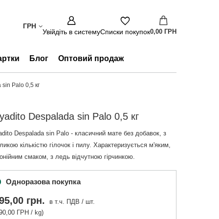
ГРН
Увійдіть в систему
Списки покупок
0,00 ГРН
артки
Блог
Оптовий продаж
sin Palo 0,5 кг
yadito Despalada sin Palo 0,5 кг
adito Despalada sin Palo - класичний мате без добавок, з
ликою кількістю гілочок і пилу. Характеризується м'яким,
онійним смаком, з ледь відчутною гірчинкою.
Одноразова покупка
95,00 грн.
в т.ч. ПДВ
/
шт.
90,00 ГРН / kg)