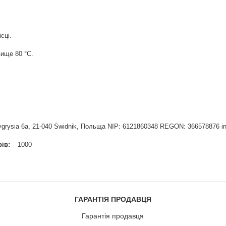
сці.
ище 80 °С.
. Tygrysia 6a, 21-040 Świdnik, Польща NIP: 6121860348 REGON: 366578876 i
рів
1000
ГАРАНТІЯ ПРОДАВЦЯ
Гарантія продавця