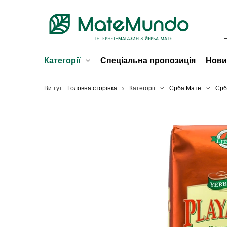
Категорії
Спеціальна пропозиція
Нови
Ви тут.:
Головна сторінка
Категорії
Єрба Мате
Єрб