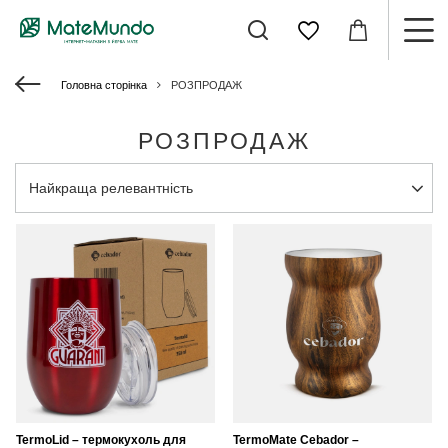
Головна сторінка
РОЗПРОДАЖ
РОЗПРОДАЖ
Змінити сортування
Найкраща релевантність
TermoLid – термокухоль для
TermoMate Cebador –