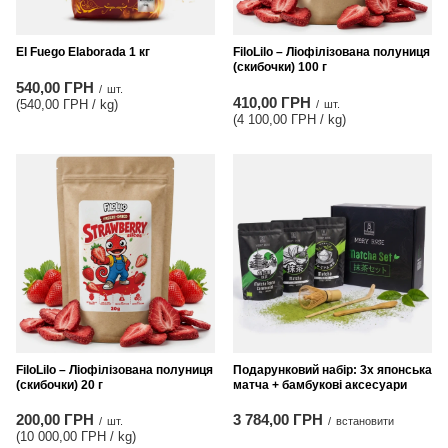
El Fuego Elaborada 1 кг
FiloLilo – Ліофілізована полуниця
(скибочки) 100 г
540,00 ГРН
/
шт.
410,00 ГРН
(540,00 ГРН / kg
)
/
шт.
(4 100,00 ГРН / kg
)
FiloLilo – Ліофілізована полуниця
Подарунковий набір: 3x японська
(скибочки) 20 г
матча + бамбукові аксесуари
200,00 ГРН
3 784,00 ГРН
/
шт.
/
встановити
(10 000,00 ГРН / kg
)