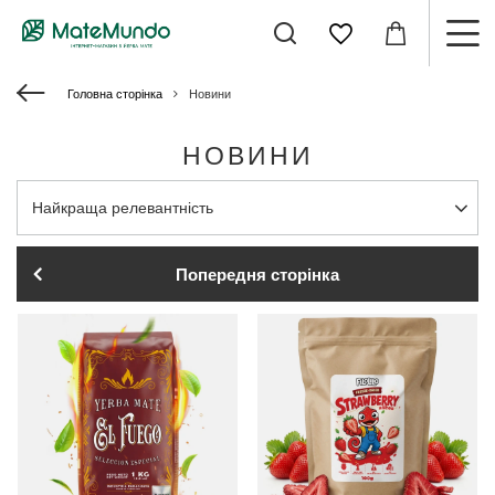
Головна сторінка
Новини
НОВИНИ
Змінити сортування
Найкраща релевантність
Попередня сторінка