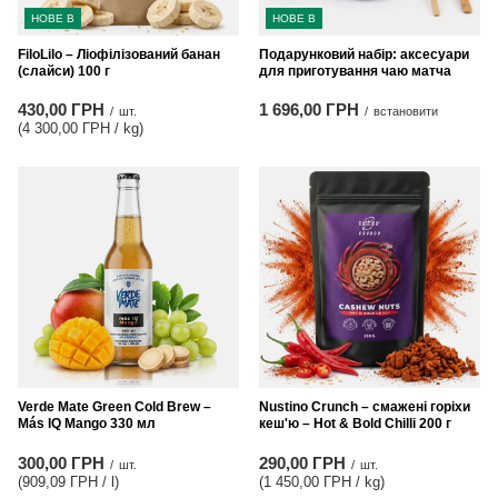
НОВЕ В
НОВЕ В
FiloLilo – Ліофілізований банан
Подарунковий набір: аксесуари
(слайси) 100 г
для приготування чаю матча
430,00 ГРН
1 696,00 ГРН
/
шт.
/
встановити
(4 300,00 ГРН / kg
)
Verde Mate Green Cold Brew –
Nustino Crunch – смажені горіхи
Más IQ Mango 330 мл
кеш'ю – Hot & Bold Chilli 200 г
300,00 ГРН
290,00 ГРН
/
шт.
/
шт.
(909,09 ГРН / l
)
(1 450,00 ГРН / kg
)