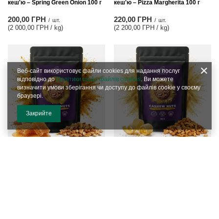
кеш'ю – Spring Green Onion 100 г
кеш'ю – Pizza Margherita 100 г
200,00 ГРН
220,00 ГРН
/
шт.
/
шт.
(2 000,00 ГРН / kg
)
(2 200,00 ГРН / kg
)
Веб-сайт використовує файли cookies для надання послуг
відповідно до
Політики щодо файлів cookies
. Ви можете
визначити умови зберігання чи доступу до файлів cookie у своєму
браузері.
Закрийте
Nustino Crunch – смажені горіхи
Nustino Crunch – смажені горіхи
кеш'ю – Honey Mustard Crunch
кеш'ю – Golden Salted Butter 100 г
100 г
220,00 ГРН
/
шт.
230,00 ГРН
(2 200,00 ГРН / kg
)
/
шт.
(2 300,00 ГРН / kg
)