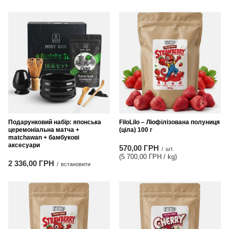
Подарунковий набір: японська
FiloLilo – Ліофілізована полуниця
церемоніальна матча +
(ціла) 100 г
matchawan + бамбукові
аксесуари
570,00 ГРН
/
шт.
(5 700,00 ГРН / kg
)
2 336,00 ГРН
/
встановити